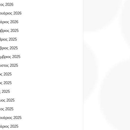
ος 2026
υάριος 2026
άριος 2026
βριος 2025
ριος 2025
βριος 2025
μβριος 2025
υστος 2025
ος 2025
ος 2025
 2025
ιος 2025
ος 2025
υάριος 2025
άριος 2025