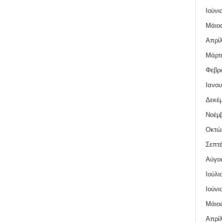
Ιούνι
Μάιος
Απρίλ
Μάρτι
Φεβρο
Ιανου
Δεκέμ
Νοέμβ
Οκτώ
Σεπτέ
Αύγο
Ιούλι
Ιούνι
Μάιος
Απρίλ