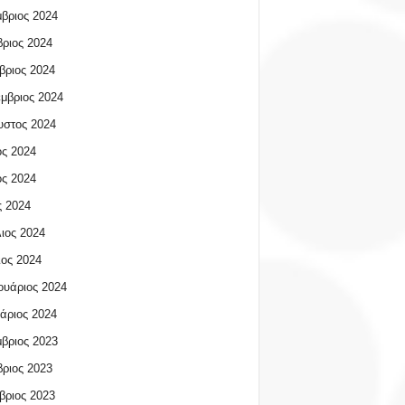
βριος 2024
ριος 2024
βριος 2024
μβριος 2024
υστος 2024
ος 2024
ος 2024
 2024
ιος 2024
ος 2024
υάριος 2024
άριος 2024
βριος 2023
ριος 2023
βριος 2023