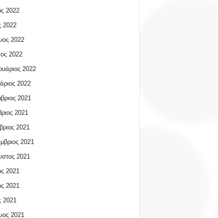
ος 2022
 2022
ιος 2022
ος 2022
υάριος 2022
άριος 2022
βριος 2021
ριος 2021
βριος 2021
μβριος 2021
υστος 2021
ος 2021
ος 2021
 2021
ιος 2021