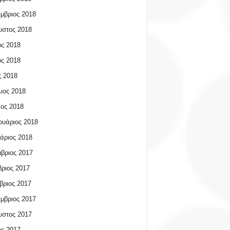
μβριος 2018
υστος 2018
ος 2018
ος 2018
 2018
ιος 2018
ος 2018
υάριος 2018
άριος 2018
βριος 2017
ριος 2017
βριος 2017
μβριος 2017
υστος 2017
ος 2017