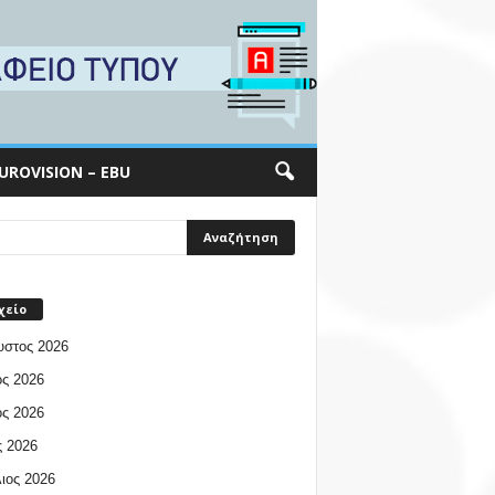
UROVISION – EBU
χείο
υστος 2026
ος 2026
ος 2026
 2026
ιος 2026