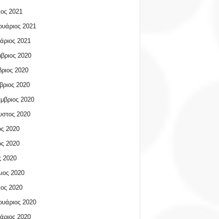
ος 2021
υάριος 2021
άριος 2021
βριος 2020
ριος 2020
βριος 2020
μβριος 2020
υστος 2020
ος 2020
ος 2020
 2020
ιος 2020
ος 2020
υάριος 2020
άριος 2020