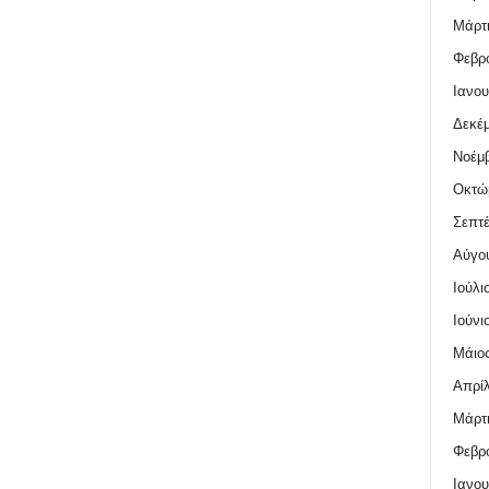
Μάρτι
Φεβρο
Ιανου
Δεκέμ
Νοέμβ
Οκτώ
Σεπτέ
Αύγο
Ιούλι
Ιούνι
Μάιος
Απρίλ
Μάρτι
Φεβρο
Ιανου