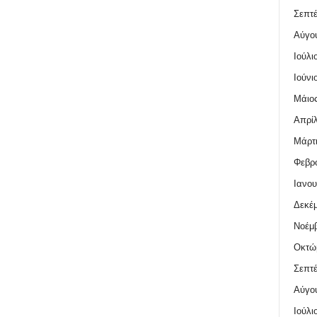
Σεπτέ
Αύγο
Ιούλι
Ιούνι
Μάιος
Απρίλ
Μάρτι
Φεβρο
Ιανου
Δεκέμ
Νοέμβ
Οκτώ
Σεπτέ
Αύγο
Ιούλι