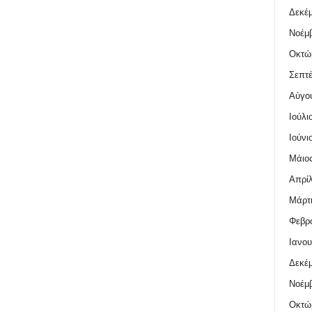
Δεκέμ
Νοέμβ
Οκτώ
Σεπτέ
Αύγο
Ιούλι
Ιούνι
Μάιος
Απρίλ
Μάρτι
Φεβρο
Ιανου
Δεκέμ
Νοέμβ
Οκτώ