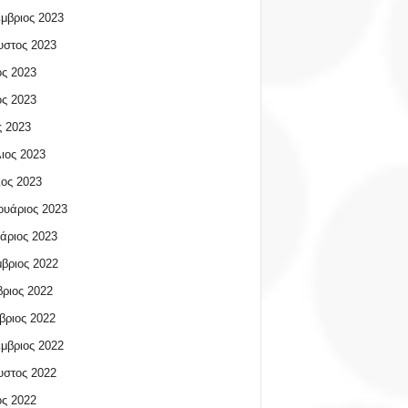
μβριος 2023
υστος 2023
ος 2023
ος 2023
 2023
ιος 2023
ος 2023
υάριος 2023
άριος 2023
βριος 2022
ριος 2022
βριος 2022
μβριος 2022
υστος 2022
ος 2022