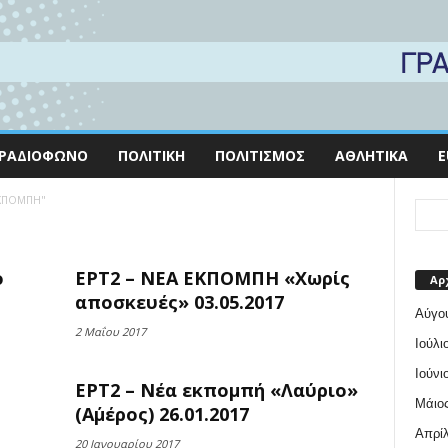
ΡΑΔΙΌΦΩΝΟ
ΠΟΛΙΤΙΚΉ
ΠΟΛΙΤΙΣΜΌΣ
ΑΘΛΗΤΙΚΆ
E
 ΕΚΠΟΜΠΗ"
ο
ΕΡΤ2 – ΝΕΑ ΕΚΠΟΜΠΗ «Χωρίς
Αρ
αποσκευές» 03.05.2017
Αύγο
2 Μαΐου 2017
Ιούλι
Ιούνι
ΕΡΤ2 – Νέα εκπομπή «Λαύριο»
Μάιος
(Α΄μέρος) 26.01.2017
Απρίλ
20 Ιανουαρίου 2017