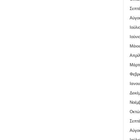
Σεπτέ
Αύγο
Ιούλι
Ιούνι
Μάιος
Απρίλ
Μάρτι
Φεβρο
Ιανου
Δεκέμ
Νοέμβ
Οκτώ
Σεπτέ
Αύγο
Ιούλι