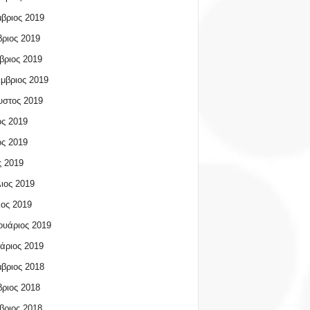
βριος 2019
ριος 2019
βριος 2019
μβριος 2019
υστος 2019
ος 2019
ος 2019
 2019
ιος 2019
ος 2019
υάριος 2019
άριος 2019
βριος 2018
ριος 2018
βριος 2018