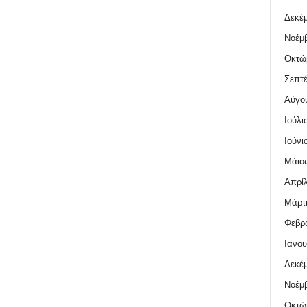
Δεκέμ
Νοέμβ
Οκτώ
Σεπτέ
Αύγο
Ιούλι
Ιούνι
Μάιος
Απρίλ
Μάρτι
Φεβρο
Ιανου
Δεκέμ
Νοέμβ
Οκτώ