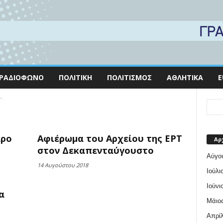
ΡΑΔΙΌΦΩΝΟ
ΠΟΛΙΤΙΚΉ
ΠΟΛΙΤΙΣΜΌΣ
ΑΘΛΗΤΙΚΆ
E
"
άρο
Αφιέρωμα του Αρχείου της ΕΡΤ
Αρ
στον Δεκαπενταύγουστο
Αύγο
14 Αυγούστου 2018
Ιούλι
Ιούνι
α
Μάιος
Απρίλ