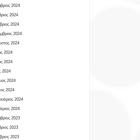
βριος 2024
ριος 2024
βριος 2024
μβριος 2024
υστος 2024
ος 2024
ος 2024
 2024
ιος 2024
ος 2024
υάριος 2024
άριος 2024
βριος 2023
ριος 2023
βριος 2023