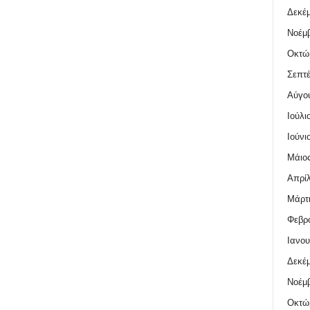
Δεκέμ
Νοέμβ
Οκτώ
Σεπτέ
Αύγο
Ιούλι
Ιούνι
Μάιος
Απρίλ
Μάρτι
Φεβρο
Ιανου
Δεκέμ
Νοέμβ
Οκτώ