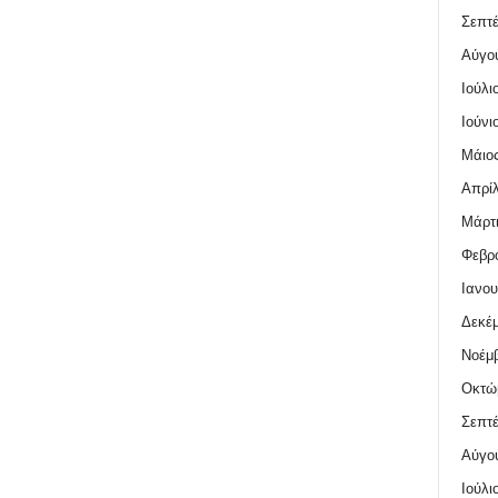
Σεπτέ
Αύγο
Ιούλι
Ιούνι
Μάιος
Απρίλ
Μάρτι
Φεβρο
Ιανου
Δεκέμ
Νοέμβ
Οκτώ
Σεπτέ
Αύγο
Ιούλι