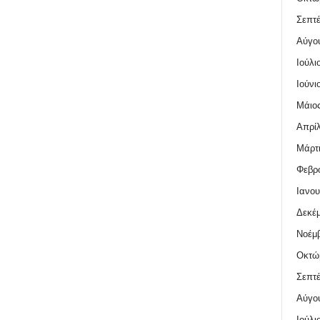
Σεπτέ
Αύγο
Ιούλι
Ιούνι
Μάιος
Απρίλ
Μάρτι
Φεβρο
Ιανου
Δεκέμ
Νοέμβ
Οκτώ
Σεπτέ
Αύγο
Ιούλι