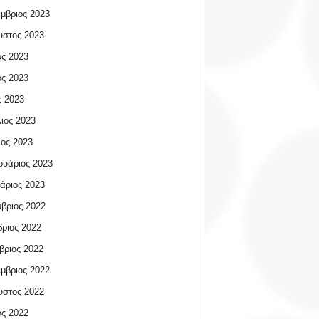
μβριος 2023
υστος 2023
ος 2023
ος 2023
 2023
ιος 2023
ος 2023
υάριος 2023
άριος 2023
βριος 2022
ριος 2022
βριος 2022
μβριος 2022
υστος 2022
ος 2022