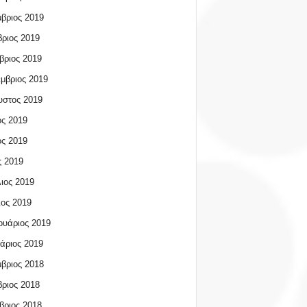
βριος 2019
ριος 2019
βριος 2019
μβριος 2019
υστος 2019
ος 2019
ος 2019
 2019
ιος 2019
ος 2019
υάριος 2019
άριος 2019
βριος 2018
ριος 2018
βριος 2018