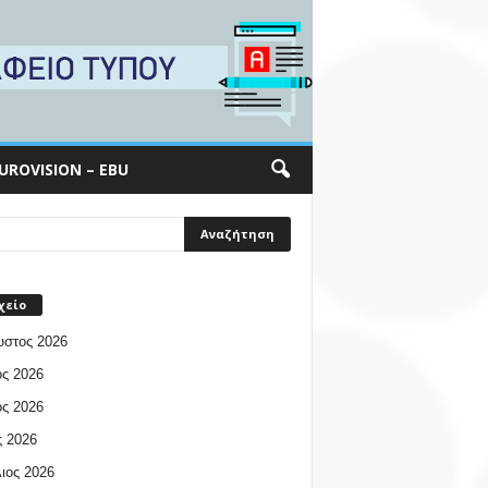
UROVISION – EBU
χείο
υστος 2026
ος 2026
ος 2026
 2026
ιος 2026