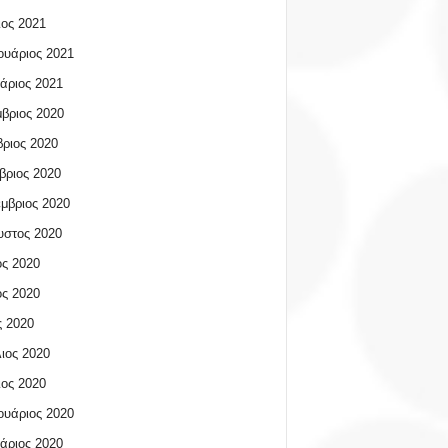
ος 2021
υάριος 2021
άριος 2021
βριος 2020
ριος 2020
βριος 2020
μβριος 2020
υστος 2020
ος 2020
ος 2020
 2020
ιος 2020
ος 2020
υάριος 2020
άριος 2020