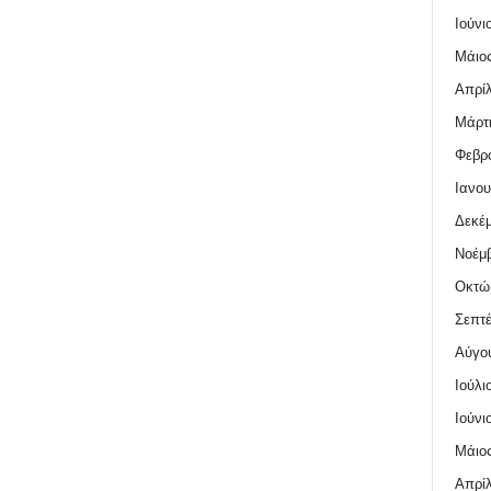
Ιούνι
Μάιος
Απρίλ
Μάρτι
Φεβρο
Ιανου
Δεκέμ
Νοέμβ
Οκτώ
Σεπτέ
Αύγο
Ιούλι
Ιούνι
Μάιος
Απρίλ