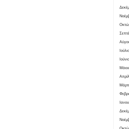
Δεκέμ
Νοέμβ
Οκτώ
Σεπτέ
Αύγο
Ιούλι
Ιούνι
Μάιος
Απρίλ
Μάρτι
Φεβρο
Ιανου
Δεκέμ
Νοέμβ
Οκτώ