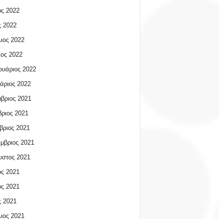
ος 2022
 2022
ιος 2022
ος 2022
υάριος 2022
άριος 2022
βριος 2021
ριος 2021
βριος 2021
μβριος 2021
υστος 2021
ος 2021
ος 2021
 2021
ιος 2021