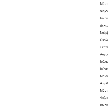
Μάρτι
Φεβρο
Ιανου
Δεκέμ
Νοέμβ
Οκτώ
Σεπτέ
Αύγο
Ιούλι
Ιούνι
Μάιος
Απρίλ
Μάρτι
Φεβρο
Ιανου