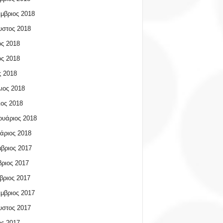
μβριος 2018
υστος 2018
ος 2018
ος 2018
 2018
ιος 2018
ος 2018
υάριος 2018
άριος 2018
βριος 2017
ριος 2017
βριος 2017
μβριος 2017
υστος 2017
ος 2017