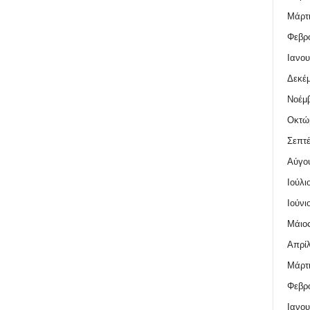
Μάρτι
Φεβρο
Ιανου
Δεκέμ
Νοέμβ
Οκτώ
Σεπτέ
Αύγο
Ιούλι
Ιούνι
Μάιος
Απρίλ
Μάρτι
Φεβρο
Ιανου