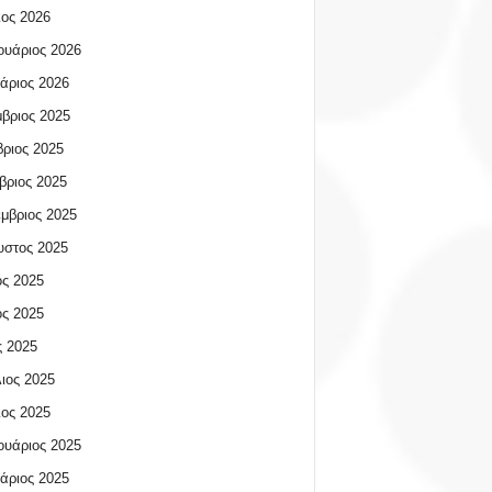
ος 2026
υάριος 2026
άριος 2026
βριος 2025
ριος 2025
βριος 2025
μβριος 2025
υστος 2025
ος 2025
ος 2025
 2025
ιος 2025
ος 2025
υάριος 2025
άριος 2025