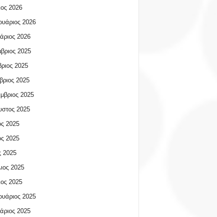
ος 2026
υάριος 2026
άριος 2026
βριος 2025
ριος 2025
βριος 2025
μβριος 2025
υστος 2025
ος 2025
ος 2025
 2025
ιος 2025
ος 2025
υάριος 2025
άριος 2025