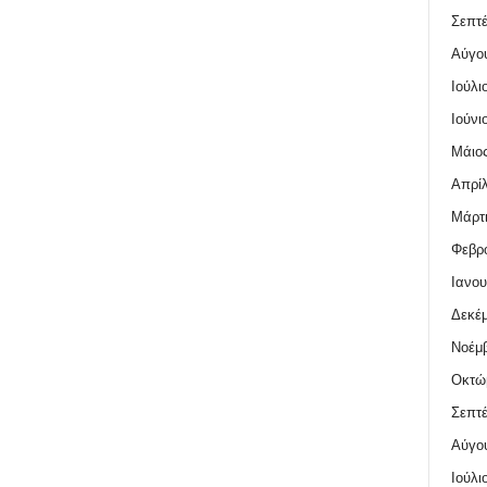
Σεπτέ
Αύγο
Ιούλι
Ιούνι
Μάιος
Απρίλ
Μάρτι
Φεβρο
Ιανου
Δεκέμ
Νοέμβ
Οκτώ
Σεπτέ
Αύγο
Ιούλι