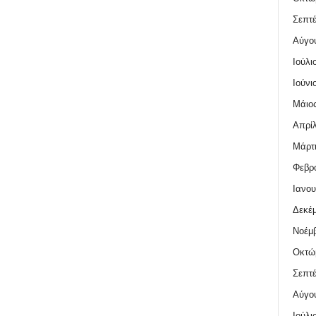
Σεπτέ
Αύγο
Ιούλι
Ιούνι
Μάιος
Απρίλ
Μάρτι
Φεβρο
Ιανου
Δεκέμ
Νοέμβ
Οκτώ
Σεπτέ
Αύγο
Ιούλι