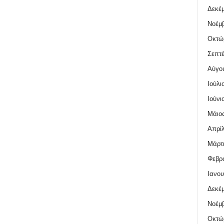
Δεκέμ
Νοέμβ
Οκτώ
Σεπτέ
Αύγο
Ιούλι
Ιούνι
Μάιος
Απρίλ
Μάρτι
Φεβρο
Ιανου
Δεκέμ
Νοέμβ
Οκτώ