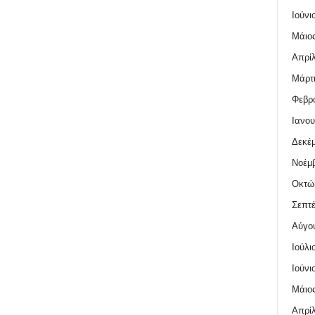
Ιούνι
Μάιος
Απρίλ
Μάρτι
Φεβρο
Ιανου
Δεκέμ
Νοέμβ
Οκτώ
Σεπτέ
Αύγο
Ιούλι
Ιούνι
Μάιος
Απρίλ