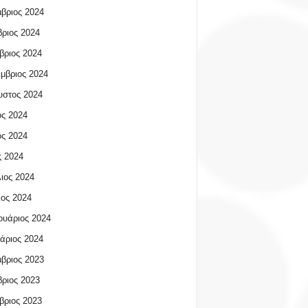
βριος 2024
ριος 2024
βριος 2024
μβριος 2024
υστος 2024
ος 2024
ος 2024
 2024
ιος 2024
ος 2024
υάριος 2024
άριος 2024
βριος 2023
ριος 2023
βριος 2023