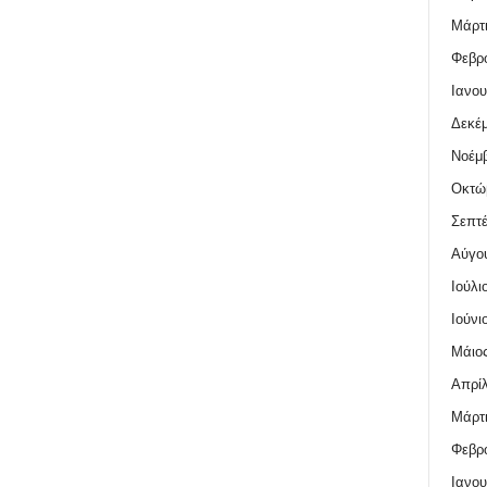
Μάρτι
Φεβρο
Ιανου
Δεκέμ
Νοέμβ
Οκτώ
Σεπτέ
Αύγο
Ιούλι
Ιούνι
Μάιος
Απρίλ
Μάρτι
Φεβρο
Ιανου