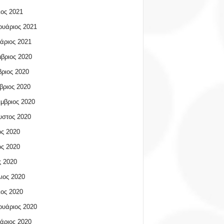
ος 2021
υάριος 2021
άριος 2021
βριος 2020
ριος 2020
βριος 2020
μβριος 2020
υστος 2020
ος 2020
ος 2020
 2020
ιος 2020
ος 2020
υάριος 2020
άριος 2020