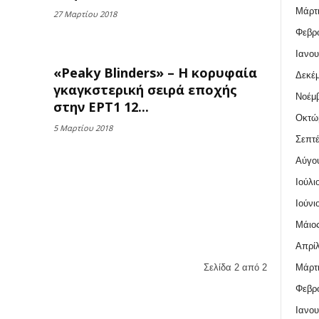
Μάρτι
27 Μαρτίου 2018
Φεβρο
Ιανου
«Peaky Blinders» – Η κορυφαία
Δεκέμ
γκαγκστερική σειρά εποχής
Νοέμβ
στην ΕΡΤ1 12...
Οκτώ
5 Μαρτίου 2018
Σεπτέ
Αύγο
Ιούλι
ς
Ιούνι
Μάιος
Απρίλ
Μάρτι
Σελίδα 2 από 2
Φεβρο
Ιανου