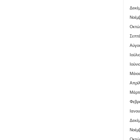
Δεκέμ
Νοέμβ
Οκτώ
Σεπτέ
Αύγο
Ιούλι
Ιούνι
Μάιος
Απρίλ
Μάρτι
Φεβρο
Ιανου
Δεκέμ
Νοέμβ
Οκτώ