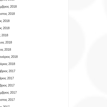
μβριος 2018
υστος 2018
ος 2018
ος 2018
 2018
ιος 2018
ος 2018
υάριος 2018
άριος 2018
βριος 2017
ριος 2017
βριος 2017
μβριος 2017
υστος 2017
ος 2017