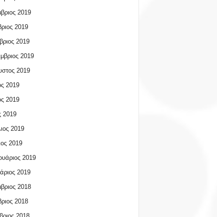
βριος 2019
ριος 2019
βριος 2019
μβριος 2019
υστος 2019
ος 2019
ος 2019
 2019
ιος 2019
ος 2019
υάριος 2019
άριος 2019
βριος 2018
ριος 2018
βριος 2018