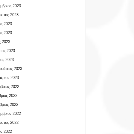
μβριος 2023
υστος 2023
ος 2023
ος 2023
 2023
ιος 2023
ος 2023
υάριος 2023
άριος 2023
βριος 2022
ριος 2022
βριος 2022
μβριος 2022
υστος 2022
ος 2022