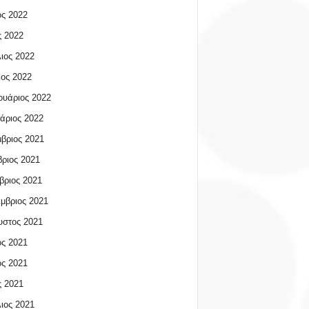
ος 2022
 2022
ιος 2022
ος 2022
υάριος 2022
άριος 2022
βριος 2021
ριος 2021
βριος 2021
μβριος 2021
υστος 2021
ος 2021
ος 2021
 2021
ιος 2021