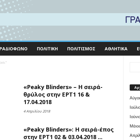
ΡΑΔΙΌΦΩΝΟ
ΠΟΛΙΤΙΚΉ
ΠΟΛΙΤΙΣΜΌΣ
ΑΘΛΗΤΙΚΆ
E
ρντι"
«Peaky Blinders» – Η σειρά-
Αρ
θρύλος στην ΕΡΤ1 16 &
Αύγο
17.04.2018
Ιούλι
4 Απριλίου 2018
Ιούνι
Μάιος
«Peaky Blinders»: Η σειρά-έπος
Απρίλ
στην ΕΡΤ1 02 & 03.04.2018 ...