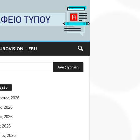
UROVISION – EBU
χείο
υστος 2026
ος 2026
ος 2026
 2026
ιος 2026