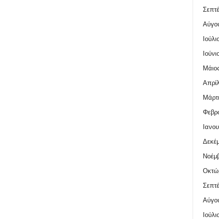
Σεπτέ
Αύγο
Ιούλι
Ιούνι
Μάιος
Απρίλ
Μάρτι
Φεβρο
Ιανου
Δεκέμ
Νοέμβ
Οκτώ
Σεπτέ
Αύγο
Ιούλι