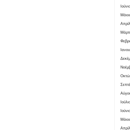
Ιούνι
Μάιος
Απρίλ
Μάρτι
Φεβρο
Ιανου
Δεκέμ
Νοέμβ
Οκτώ
Σεπτέ
Αύγο
Ιούλι
Ιούνι
Μάιος
Απρίλ