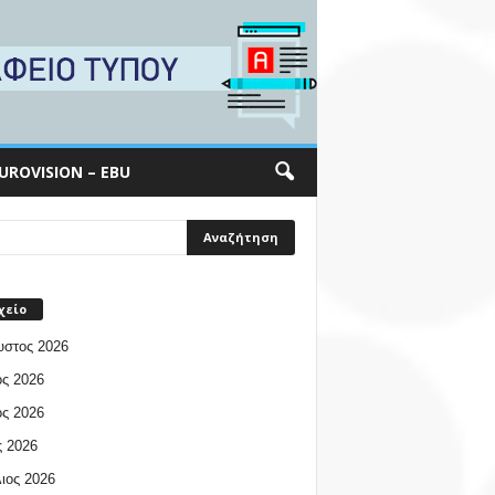
UROVISION – EBU
χείο
υστος 2026
ος 2026
ος 2026
 2026
ιος 2026