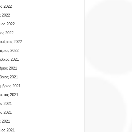
ος 2022
 2022
ιος 2022
ος 2022
υάριος 2022
άριος 2022
βριος 2021
ριος 2021
βριος 2021
μβριος 2021
υστος 2021
ος 2021
ος 2021
 2021
ιος 2021