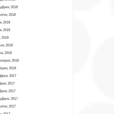
μβριος 2018
υστος 2018
ος 2018
ος 2018
 2018
ιος 2018
ος 2018
υάριος 2018
άριος 2018
βριος 2017
ριος 2017
βριος 2017
μβριος 2017
υστος 2017
ος 2017