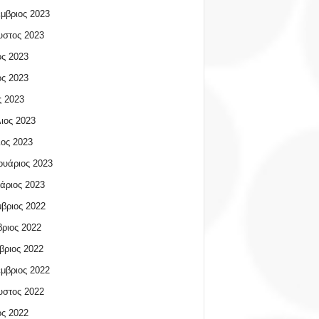
μβριος 2023
υστος 2023
ος 2023
ος 2023
 2023
ιος 2023
ος 2023
υάριος 2023
άριος 2023
βριος 2022
ριος 2022
βριος 2022
μβριος 2022
υστος 2022
ος 2022