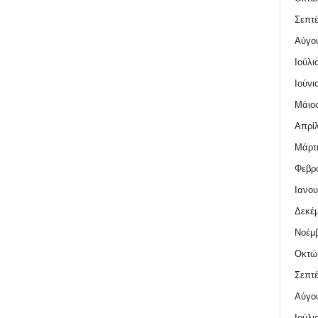
Σεπτέ
Αύγο
Ιούλι
Ιούνι
Μάιος
Απρίλ
Μάρτι
Φεβρο
Ιανου
Δεκέμ
Νοέμβ
Οκτώ
Σεπτέ
Αύγο
Ιούλι