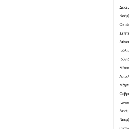
Δεκέμ
Νοέμβ
Οκτώ
Σεπτέ
Αύγο
Ιούλι
Ιούνι
Μάιος
Απρίλ
Μάρτι
Φεβρο
Ιανου
Δεκέμ
Νοέμβ
Οκτώ