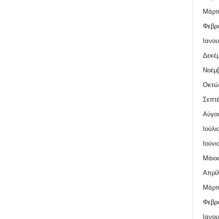
Μάρτι
Φεβρο
Ιανου
Δεκέμ
Νοέμβ
Οκτώ
Σεπτέ
Αύγο
Ιούλι
Ιούνι
Μάιος
Απρίλ
Μάρτι
Φεβρο
Ιανου