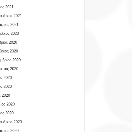
ος 2021
υάριος 2021
άριος 2021
βριος 2020
ριος 2020
βριος 2020
μβριος 2020
υστος 2020
ος 2020
ος 2020
 2020
ιος 2020
ος 2020
υάριος 2020
άριος 2020