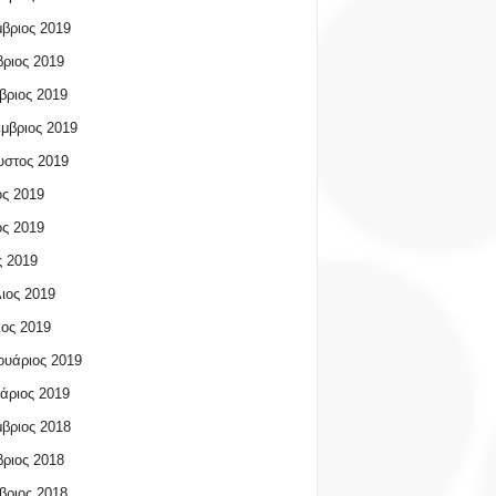
βριος 2019
ριος 2019
βριος 2019
μβριος 2019
υστος 2019
ος 2019
ος 2019
 2019
ιος 2019
ος 2019
υάριος 2019
άριος 2019
βριος 2018
ριος 2018
βριος 2018