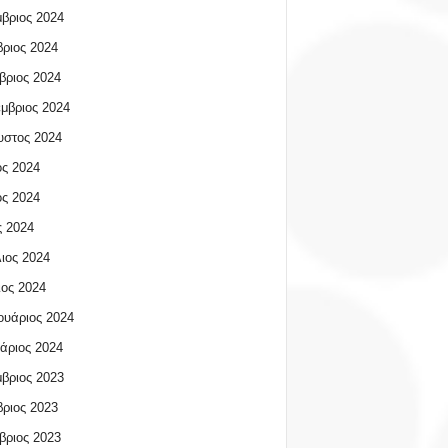
βριος 2024
ριος 2024
βριος 2024
μβριος 2024
υστος 2024
ος 2024
ος 2024
 2024
ιος 2024
ος 2024
υάριος 2024
άριος 2024
βριος 2023
ριος 2023
βριος 2023