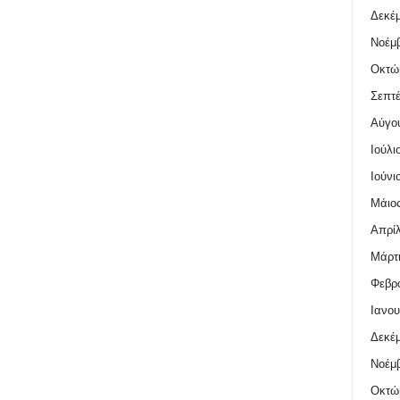
Δεκέμ
Νοέμβ
Οκτώ
Σεπτέ
Αύγο
Ιούλι
Ιούνι
Μάιος
Απρίλ
Μάρτι
Φεβρο
Ιανου
Δεκέμ
Νοέμβ
Οκτώ