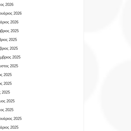
ος 2026
υάριος 2026
άριος 2026
βριος 2025
ριος 2025
βριος 2025
μβριος 2025
υστος 2025
ος 2025
ος 2025
 2025
ιος 2025
ος 2025
υάριος 2025
άριος 2025