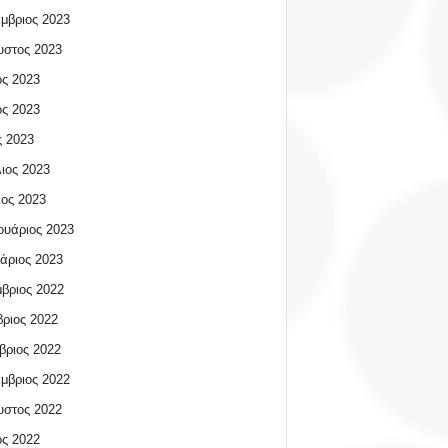
μβριος 2023
υστος 2023
ος 2023
ος 2023
 2023
ιος 2023
ος 2023
υάριος 2023
άριος 2023
βριος 2022
ριος 2022
βριος 2022
μβριος 2022
υστος 2022
ος 2022