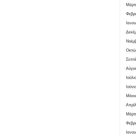
Μάρτι
Φεβρο
Ιανου
Δεκέμ
Νοέμβ
Οκτώ
Σεπτέ
Αύγο
Ιούλι
Ιούνι
Μάιος
Απρίλ
Μάρτι
Φεβρο
Ιανου