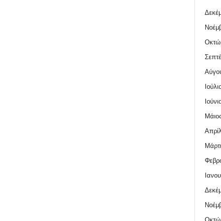
Δεκέμ
Νοέμβ
Οκτώ
Σεπτέ
Αύγο
Ιούλι
Ιούνι
Μάιος
Απρίλ
Μάρτι
Φεβρο
Ιανου
Δεκέμ
Νοέμβ
Οκτώ