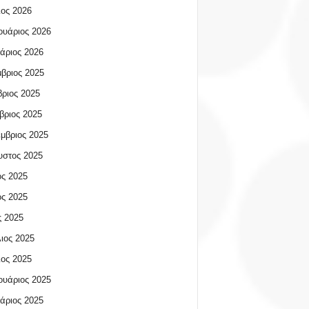
ος 2026
υάριος 2026
άριος 2026
βριος 2025
ριος 2025
βριος 2025
μβριος 2025
υστος 2025
ος 2025
ος 2025
 2025
ιος 2025
ος 2025
υάριος 2025
άριος 2025