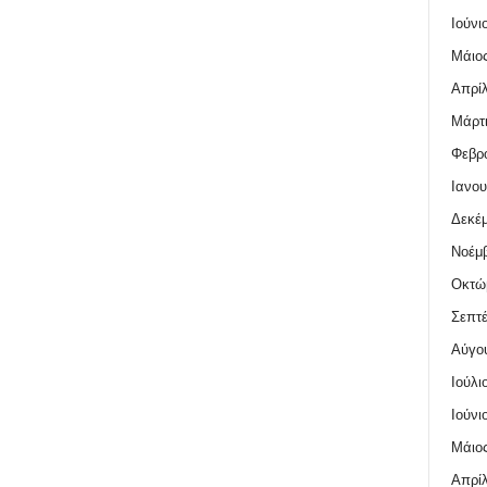
Ιούνι
Μάιος
Απρίλ
Μάρτι
Φεβρο
Ιανου
Δεκέμ
Νοέμβ
Οκτώ
Σεπτέ
Αύγο
Ιούλι
Ιούνι
Μάιος
Απρίλ