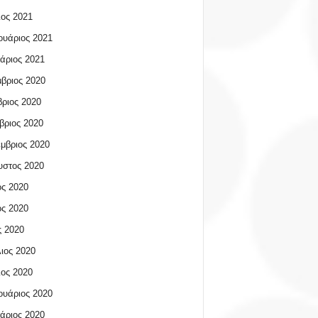
ος 2021
υάριος 2021
άριος 2021
βριος 2020
ριος 2020
βριος 2020
μβριος 2020
υστος 2020
ος 2020
ος 2020
 2020
ιος 2020
ος 2020
υάριος 2020
άριος 2020