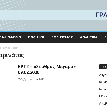
ΡΑΔΙΌΦΩΝΟ
ΠΟΛΙΤΙΚΉ
ΠΟΛΙΤΙΣΜΌΣ
ΑΘΛΗΤΙΚΆ
E
ης Γασπαρινάτος"
αρινάτος
ΕΡΤ2 – «Σταθμός Μέγαρο»
Αρ
09.02.2020
Αύγο
7 Φεβρουαρίου 2020
Ιούλι
Ιούνι
Μάιος
Απρίλ