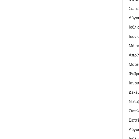
Σεπτέ
Αύγο
Ιούλι
Ιούνι
Μάιος
Απρίλ
Μάρτι
Φεβρο
Ιανου
Δεκέμ
Νοέμβ
Οκτώ
Σεπτέ
Αύγο
Ιούλι