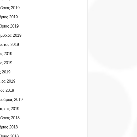
βριος 2019
ριος 2019
βριος 2019
μβριος 2019
υστος 2019
ος 2019
ος 2019
 2019
ιος 2019
ος 2019
υάριος 2019
άριος 2019
βριος 2018
ριος 2018
βριος 2018