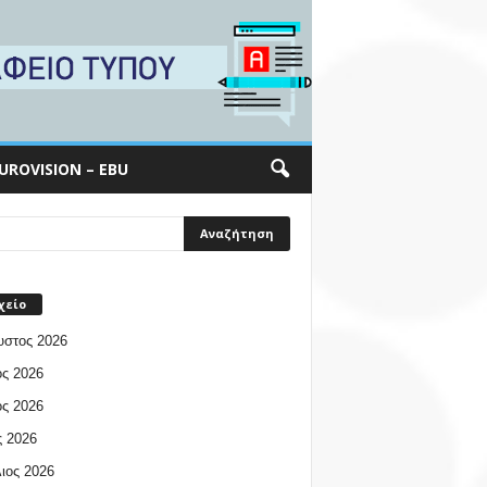
UROVISION – EBU
χείο
υστος 2026
ος 2026
ος 2026
 2026
ιος 2026