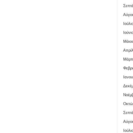
Σεπτέ
Αύγο
Ιούλι
Ιούνι
Μάιος
Απρίλ
Μάρτι
Φεβρο
Ιανου
Δεκέμ
Νοέμβ
Οκτώ
Σεπτέ
Αύγο
Ιούλι