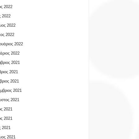
ος 2022
 2022
ιος 2022
ος 2022
υάριος 2022
άριος 2022
βριος 2021
ριος 2021
βριος 2021
μβριος 2021
υστος 2021
ος 2021
ος 2021
 2021
ιος 2021