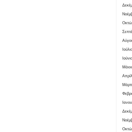
Δεκέμ
Νοέμβ
Οκτώ
Σεπτέ
Αύγο
Ιούλι
Ιούνι
Μάιος
Απρίλ
Μάρτι
Φεβρο
Ιανου
Δεκέμ
Νοέμβ
Οκτώ