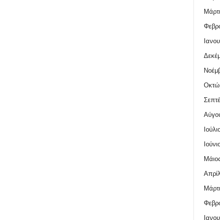
Μάρτι
Φεβρο
Ιανου
Δεκέμ
Νοέμβ
Οκτώ
Σεπτέ
Αύγο
Ιούλι
Ιούνι
Μάιος
Απρίλ
Μάρτι
Φεβρο
Ιανου