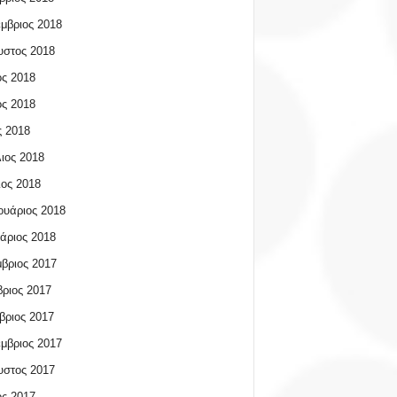
μβριος 2018
υστος 2018
ος 2018
ος 2018
 2018
ιος 2018
ος 2018
υάριος 2018
άριος 2018
βριος 2017
ριος 2017
βριος 2017
μβριος 2017
υστος 2017
ος 2017