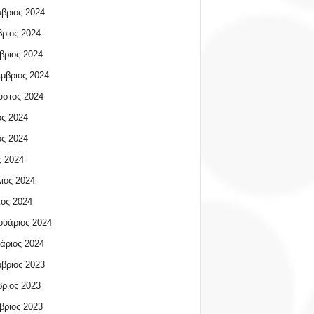
βριος 2024
ριος 2024
βριος 2024
μβριος 2024
υστος 2024
ος 2024
ος 2024
 2024
ιος 2024
ος 2024
υάριος 2024
άριος 2024
βριος 2023
ριος 2023
βριος 2023