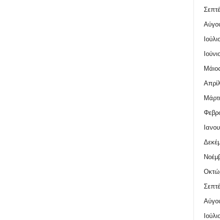
Σεπτέ
Αύγο
Ιούλι
Ιούνι
Μάιος
Απρίλ
Μάρτι
Φεβρο
Ιανου
Δεκέμ
Νοέμβ
Οκτώ
Σεπτέ
Αύγο
Ιούλι