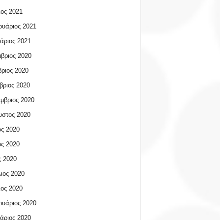
ος 2021
υάριος 2021
άριος 2021
βριος 2020
ριος 2020
βριος 2020
μβριος 2020
υστος 2020
ος 2020
ος 2020
 2020
ιος 2020
ος 2020
υάριος 2020
άριος 2020