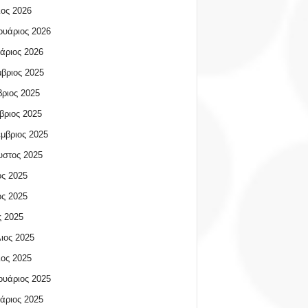
ος 2026
υάριος 2026
άριος 2026
βριος 2025
ριος 2025
βριος 2025
μβριος 2025
υστος 2025
ος 2025
ος 2025
 2025
ιος 2025
ος 2025
υάριος 2025
άριος 2025