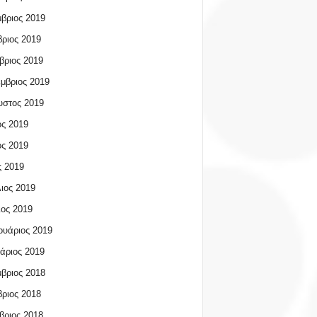
βριος 2019
ριος 2019
βριος 2019
μβριος 2019
υστος 2019
ος 2019
ος 2019
 2019
ιος 2019
ος 2019
υάριος 2019
άριος 2019
βριος 2018
ριος 2018
βριος 2018