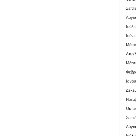
Σεπτέ
Αύγο
Ιούλι
Ιούνι
Μάιος
Απρίλ
Μάρτι
Φεβρο
Ιανου
Δεκέμ
Νοέμβ
Οκτώ
Σεπτέ
Αύγο
Ιούλι