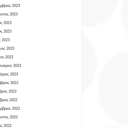
μβριος 2023
υστος 2023
ος 2023
ος 2023
 2023
ιος 2023
ος 2023
υάριος 2023
άριος 2023
βριος 2022
ριος 2022
βριος 2022
μβριος 2022
υστος 2022
ος 2022