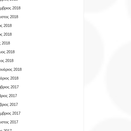
μβριος 2018
υστος 2018
ος 2018
ος 2018
 2018
ιος 2018
ος 2018
υάριος 2018
άριος 2018
βριος 2017
ριος 2017
βριος 2017
μβριος 2017
υστος 2017
ος 2017