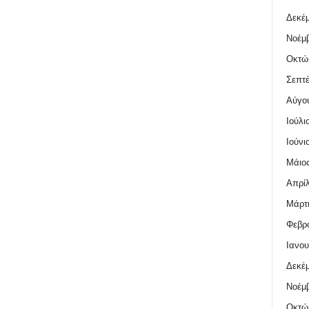
Δεκέμ
Νοέμβ
Οκτώ
Σεπτέ
Αύγο
Ιούλι
Ιούνι
Μάιος
Απρίλ
Μάρτι
Φεβρο
Ιανου
Δεκέμ
Νοέμβ
Οκτώ