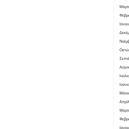
Μάρτι
Φεβρο
Ιανου
Δεκέμ
Νοέμβ
Οκτώ
Σεπτέ
Αύγο
Ιούλι
Ιούνι
Μάιος
Απρίλ
Μάρτι
Φεβρο
Ιανου