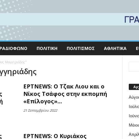
ΡΑΔΙΌΦΩΝΟ
ΠΟΛΙΤΙΚΉ
ΠΟΛΙΤΙΣΜΌΣ
ΑΘΛΗΤΙΚΆ
E
ολος Μαγγηριάδης"
αγγηριάδης
ΕΡΤNEWS: Ο Τζακ Λιου και ο
Αρ
ς
Νίκος Τσάφος στην εκπομπή
Αύγο
ή
«Επίλογος»...
Ιούλι
21 Σεπτεμβρίου 2022
Ιούνι
Μάιος
Απρίλ
ς
ΕΡΤNEWS: Ο Κυριάκος