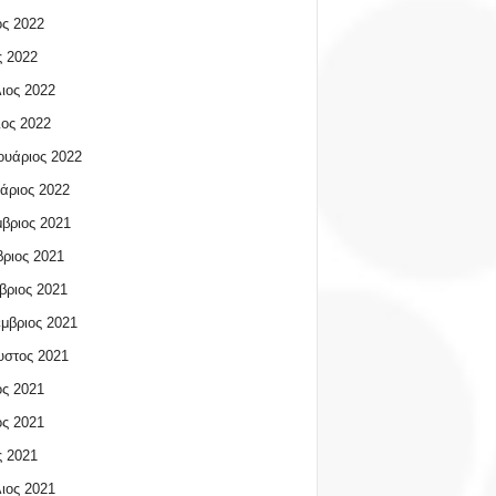
ος 2022
 2022
ιος 2022
ος 2022
υάριος 2022
άριος 2022
βριος 2021
ριος 2021
βριος 2021
μβριος 2021
υστος 2021
ος 2021
ος 2021
 2021
ιος 2021