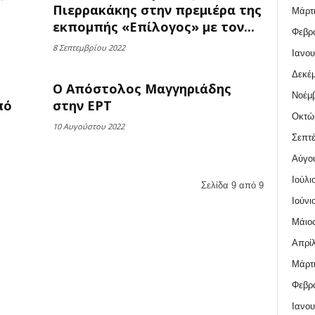
Πιερρακάκης στην πρεμιέρα της
Μάρτι
εκπομπής «Επίλογος» με τον...
Φεβρο
8 Σεπτεμβρίου 2022
Ιανου
Δεκέμ
Ο Απόστολος Μαγγηριάδης
Νοέμβ
πό
στην ΕΡΤ
Οκτώ
10 Αυγούστου 2022
Σεπτέ
Αύγο
Ιούλι
Σελίδα 9 από 9
Ιούνι
Μάιος
Απρίλ
Μάρτι
Φεβρο
Ιανου