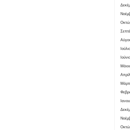
Δεκέμ
Νοέμβ
Οκτώ
Σεπτέ
Αύγο
Ιούλι
Ιούνι
Μάιος
Απρίλ
Μάρτι
Φεβρο
Ιανου
Δεκέμ
Νοέμβ
Οκτώ