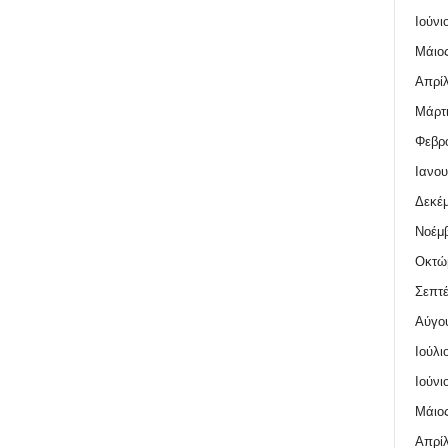
Ιούνι
Μάιος
Απρίλ
Μάρτι
Φεβρο
Ιανου
Δεκέμ
Νοέμβ
Οκτώ
Σεπτέ
Αύγο
Ιούλι
Ιούνι
Μάιος
Απρίλ