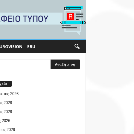
UROVISION – EBU
χείο
υστος 2026
ος 2026
ος 2026
 2026
ιος 2026