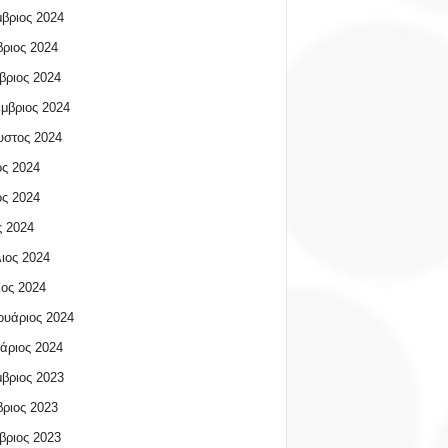
βριος 2024
ριος 2024
βριος 2024
μβριος 2024
υστος 2024
ος 2024
ος 2024
 2024
ιος 2024
ος 2024
υάριος 2024
άριος 2024
βριος 2023
ριος 2023
βριος 2023