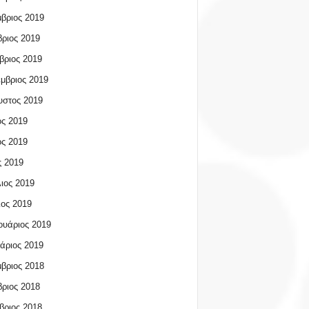
βριος 2019
ριος 2019
βριος 2019
μβριος 2019
υστος 2019
ος 2019
ος 2019
 2019
ιος 2019
ος 2019
υάριος 2019
άριος 2019
βριος 2018
ριος 2018
βριος 2018