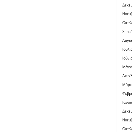
Δεκέμ
Νοέμβ
Οκτώ
Σεπτέ
Αύγο
Ιούλι
Ιούνι
Μάιος
Απρίλ
Μάρτι
Φεβρο
Ιανου
Δεκέμ
Νοέμβ
Οκτώ