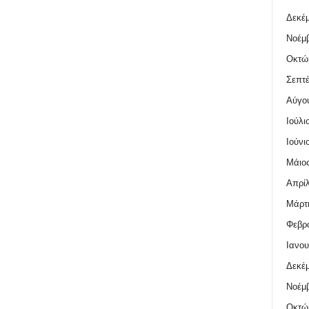
Δεκέμ
Νοέμβ
Οκτώ
Σεπτέ
Αύγο
Ιούλι
Ιούνι
Μάιος
Απρίλ
Μάρτι
Φεβρο
Ιανου
Δεκέμ
Νοέμβ
Οκτώ