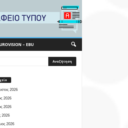
UROVISION – EBU
χείο
υστος 2026
ος 2026
ος 2026
 2026
ιος 2026