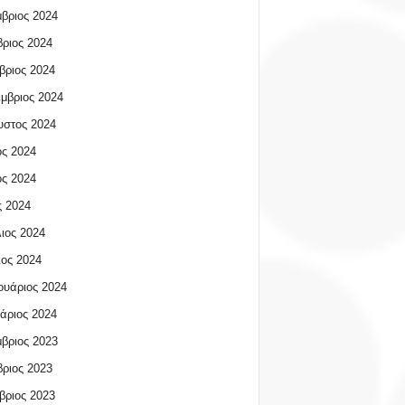
βριος 2024
ριος 2024
βριος 2024
μβριος 2024
υστος 2024
ος 2024
ος 2024
 2024
ιος 2024
ος 2024
υάριος 2024
άριος 2024
βριος 2023
ριος 2023
βριος 2023