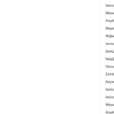
Ιούνι
Μάιος
Απρίλ
Μάρτι
Φεβρο
Ιανου
Δεκέμ
Νοέμβ
Οκτώ
Σεπτέ
Αύγο
Ιούλι
Ιούνι
Μάιος
Απρίλ