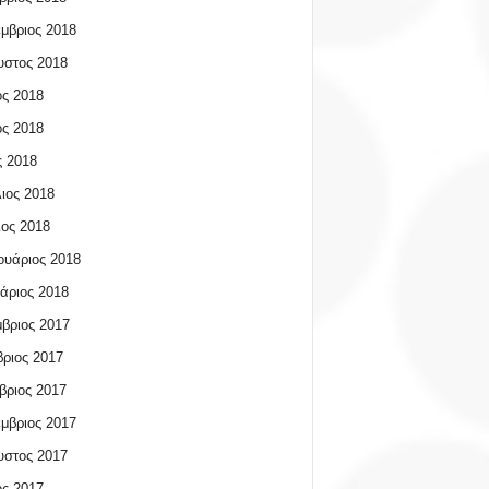
μβριος 2018
υστος 2018
ος 2018
ος 2018
 2018
ιος 2018
ος 2018
υάριος 2018
άριος 2018
βριος 2017
ριος 2017
βριος 2017
μβριος 2017
υστος 2017
ος 2017