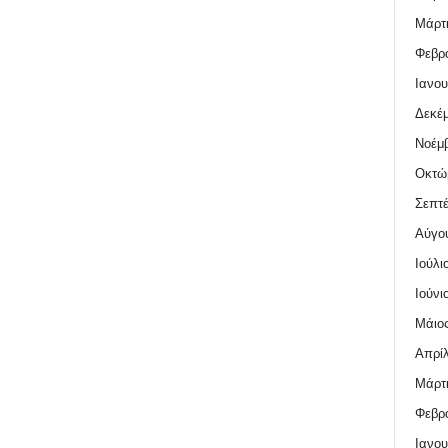
Μάρτι
Φεβρο
Ιανου
Δεκέμ
Νοέμβ
Οκτώ
Σεπτέ
Αύγο
Ιούλι
Ιούνι
Μάιος
Απρίλ
Μάρτι
Φεβρο
Ιανου