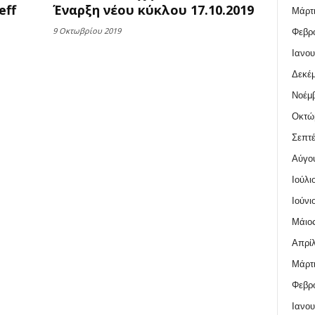
eff
Έναρξη νέου κύκλου 17.10.2019
Μάρτι
9 Οκτωβρίου 2019
Φεβρο
Ιανου
Δεκέμ
Νοέμβ
Οκτώ
Σεπτέ
Αύγο
Ιούλι
Ιούνι
Μάιος
Απρίλ
Μάρτι
Φεβρο
Ιανου