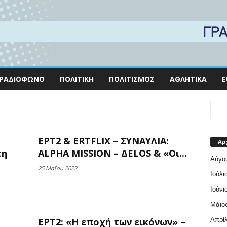
ΡΑΔΙΌΦΩΝΟ
ΠΟΛΙΤΙΚΉ
ΠΟΛΙΤΙΣΜΌΣ
ΑΘΛΗΤΙΚΆ
E
ΕΡΤ2 & ERTFLIX – ΣΥΝΑΥΛΙΑ:
Αρ
τη
ALPHA MISSION – ΔELOS & «Οι...
Αύγο
25 Μαΐου 2022
Ιούλι
Ιούνι
Μάιος
Απρίλ
ΕΡΤ2: «Η εποχή των εικόνων» –