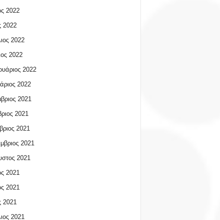
ος 2022
 2022
ιος 2022
ος 2022
υάριος 2022
άριος 2022
βριος 2021
ριος 2021
βριος 2021
μβριος 2021
υστος 2021
ος 2021
ος 2021
 2021
ιος 2021