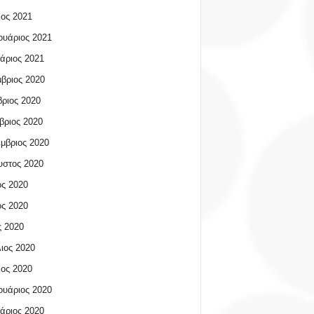
ος 2021
υάριος 2021
άριος 2021
βριος 2020
ριος 2020
βριος 2020
μβριος 2020
υστος 2020
ος 2020
ος 2020
 2020
ιος 2020
ος 2020
υάριος 2020
άριος 2020