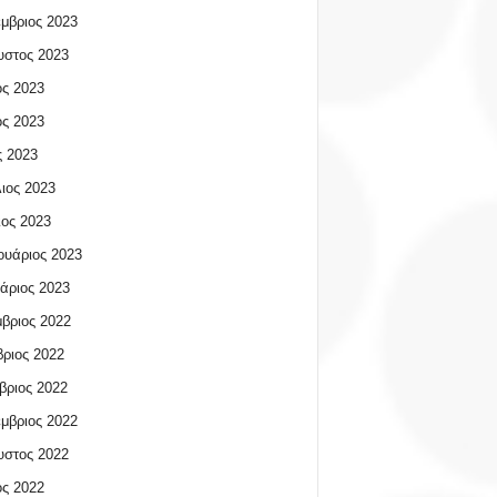
μβριος 2023
υστος 2023
ος 2023
ος 2023
 2023
ιος 2023
ος 2023
υάριος 2023
άριος 2023
βριος 2022
ριος 2022
βριος 2022
μβριος 2022
υστος 2022
ος 2022