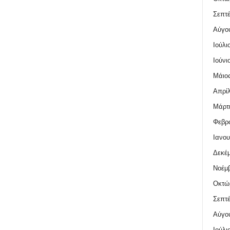
Σεπτέ
Αύγο
Ιούλι
Ιούνι
Μάιος
Απρίλ
Μάρτι
Φεβρο
Ιανου
Δεκέμ
Νοέμβ
Οκτώ
Σεπτέ
Αύγο
Ιούλι