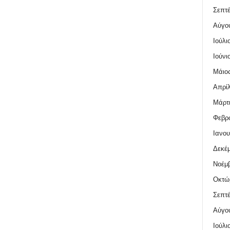
Σεπτέ
Αύγο
Ιούλι
Ιούνι
Μάιος
Απρίλ
Μάρτι
Φεβρο
Ιανου
Δεκέμ
Νοέμβ
Οκτώ
Σεπτέ
Αύγο
Ιούλι