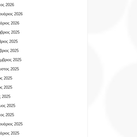
ος 2026
υάριος 2026
άριος 2026
βριος 2025
ριος 2025
βριος 2025
μβριος 2025
υστος 2025
ος 2025
ος 2025
 2025
ιος 2025
ος 2025
υάριος 2025
άριος 2025