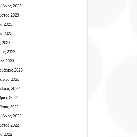
μβριος 2023
υστος 2023
ος 2023
ος 2023
 2023
ιος 2023
ος 2023
υάριος 2023
άριος 2023
βριος 2022
ριος 2022
βριος 2022
μβριος 2022
υστος 2022
ος 2022