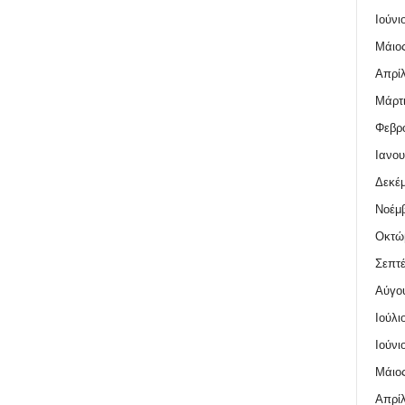
Ιούνι
Μάιος
Απρίλ
Μάρτι
Φεβρο
Ιανου
Δεκέμ
Νοέμβ
Οκτώ
Σεπτέ
Αύγο
Ιούλι
Ιούνι
Μάιος
Απρίλ