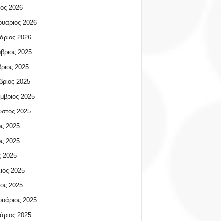
ος 2026
υάριος 2026
άριος 2026
βριος 2025
ριος 2025
βριος 2025
μβριος 2025
υστος 2025
ος 2025
ος 2025
 2025
ιος 2025
ος 2025
υάριος 2025
άριος 2025