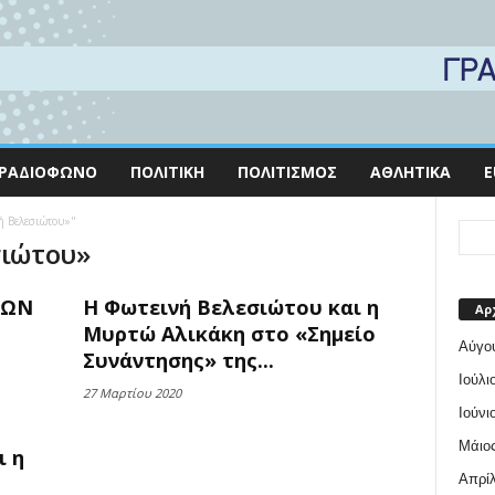
ΡΑΔΙΌΦΩΝΟ
ΠΟΛΙΤΙΚΉ
ΠΟΛΙΤΙΣΜΌΣ
ΑΘΛΗΤΙΚΆ
E
ή Βελεσιώτου»"
σιώτου»
ΤΩΝ
Η Φωτεινή Βελεσιώτου και η
Αρ
Μυρτώ Αλικάκη στο «Σημείο
Αύγο
Συνάντησης» της...
Ιούλι
27 Μαρτίου 2020
Ιούνι
Μάιος
ι η
Απρίλ