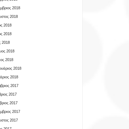
μβριος 2018
υστος 2018
ος 2018
ος 2018
 2018
ιος 2018
ος 2018
υάριος 2018
άριος 2018
βριος 2017
ριος 2017
βριος 2017
μβριος 2017
υστος 2017
ος 2017