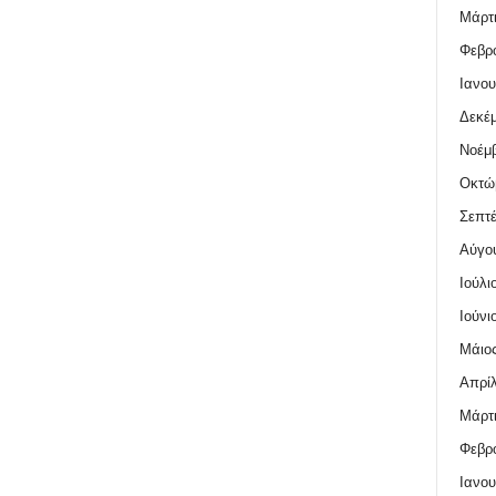
Μάρτι
Φεβρο
Ιανου
Δεκέμ
Νοέμβ
Οκτώ
Σεπτέ
Αύγο
Ιούλι
Ιούνι
Μάιος
Απρίλ
Μάρτι
Φεβρο
Ιανου