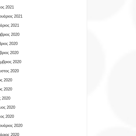
ος 2021
υάριος 2021
άριος 2021
βριος 2020
ριος 2020
βριος 2020
μβριος 2020
υστος 2020
ος 2020
ος 2020
 2020
ιος 2020
ος 2020
υάριος 2020
άριος 2020