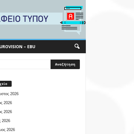
UROVISION – EBU
χείο
υστος 2026
ος 2026
ος 2026
 2026
ιος 2026