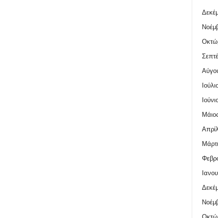
Δεκέμ
Νοέμβ
Οκτώ
Σεπτέ
Αύγο
Ιούλι
Ιούνι
Μάιος
Απρίλ
Μάρτι
Φεβρο
Ιανου
Δεκέμ
Νοέμβ
Οκτώ