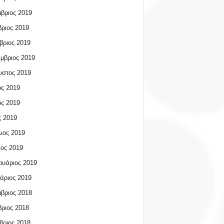
βριος 2019
ριος 2019
βριος 2019
μβριος 2019
υστος 2019
ος 2019
ος 2019
 2019
ιος 2019
ος 2019
υάριος 2019
άριος 2019
βριος 2018
ριος 2018
βριος 2018