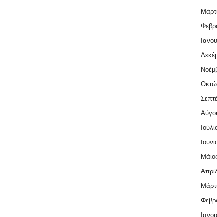
Μάρτι
Φεβρο
Ιανου
Δεκέμ
Νοέμβ
Οκτώ
Σεπτέ
Αύγο
Ιούλι
Ιούνι
Μάιος
Απρίλ
Μάρτι
Φεβρο
Ιανου