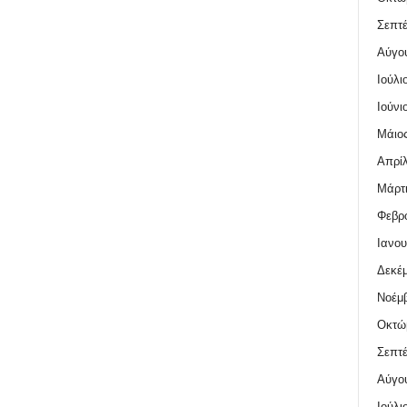
Σεπτέ
Αύγο
Ιούλι
Ιούνι
Μάιος
Απρίλ
Μάρτι
Φεβρο
Ιανου
Δεκέμ
Νοέμβ
Οκτώ
Σεπτέ
Αύγο
Ιούλι