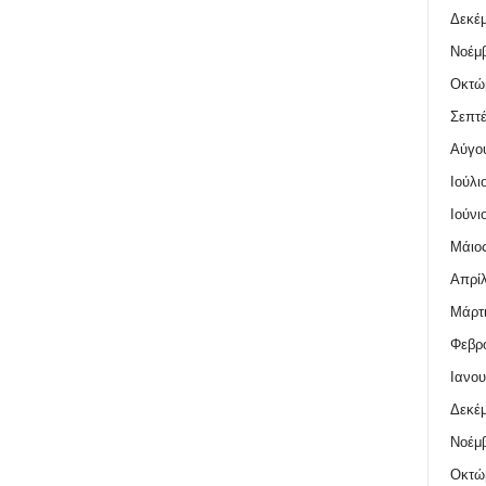
Δεκέμ
Νοέμβ
Οκτώ
Σεπτέ
Αύγο
Ιούλι
Ιούνι
Μάιος
Απρίλ
Μάρτι
Φεβρο
Ιανου
Δεκέμ
Νοέμβ
Οκτώ