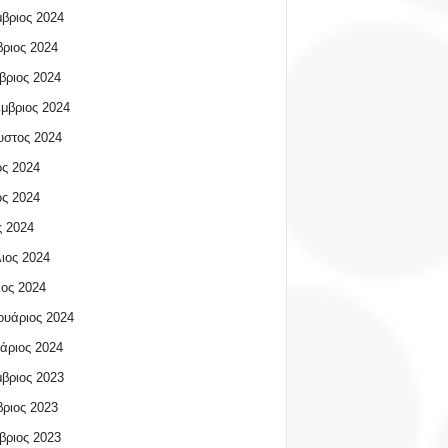
βριος 2024
ριος 2024
βριος 2024
μβριος 2024
υστος 2024
ος 2024
ος 2024
 2024
ιος 2024
ος 2024
υάριος 2024
άριος 2024
βριος 2023
ριος 2023
βριος 2023