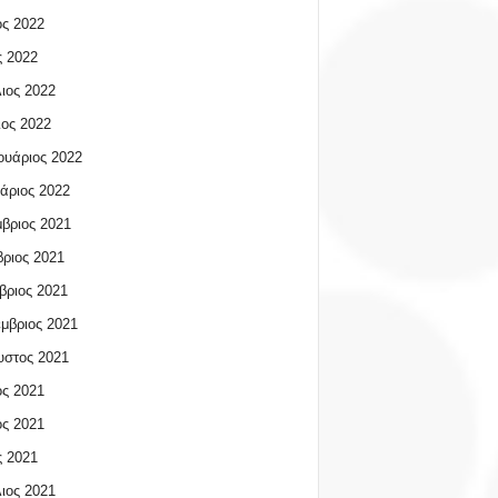
ος 2022
 2022
ιος 2022
ος 2022
υάριος 2022
άριος 2022
βριος 2021
ριος 2021
βριος 2021
μβριος 2021
υστος 2021
ος 2021
ος 2021
 2021
ιος 2021