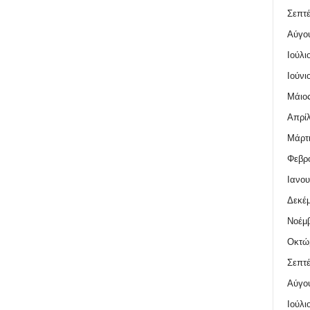
Σεπτέ
Αύγο
Ιούλι
Ιούνι
Μάιος
Απρίλ
Μάρτι
Φεβρο
Ιανου
Δεκέμ
Νοέμβ
Οκτώ
Σεπτέ
Αύγο
Ιούλι