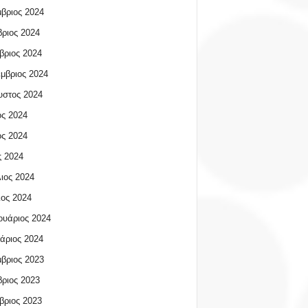
βριος 2024
ριος 2024
βριος 2024
μβριος 2024
υστος 2024
ος 2024
ος 2024
 2024
ιος 2024
ος 2024
υάριος 2024
άριος 2024
βριος 2023
ριος 2023
βριος 2023