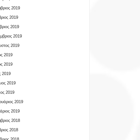
βριος 2019
ριος 2019
βριος 2019
μβριος 2019
υστος 2019
ος 2019
ος 2019
 2019
ιος 2019
ος 2019
υάριος 2019
άριος 2019
βριος 2018
ριος 2018
βριος 2018