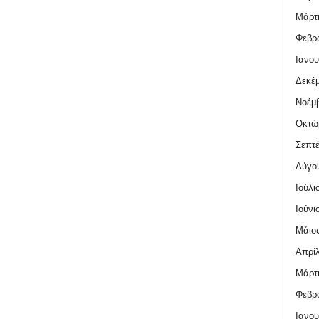
Μάρτι
Φεβρο
Ιανου
Δεκέμ
Νοέμβ
Οκτώ
Σεπτέ
Αύγο
Ιούλι
Ιούνι
Μάιος
Απρίλ
Μάρτι
Φεβρο
Ιανου