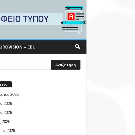
UROVISION – EBU
χείο
υστος 2026
ος 2026
ος 2026
 2026
ιος 2026