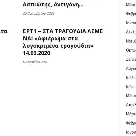
Ασπιώτης, Αντιγόνη...
Μάρτι
25 Οκτωβρίου 2023
Φεβρο
Ιανου
έτα
ΕΡΤ1 – ΣΤΑ ΤΡΑΓΟΥΔΙΑ ΛΕΜΕ
Δεκέμ
ΝΑΙ «Αφιέρωμα στα
Νοέμβ
λογοκριμένα τραγούδια»
Οκτώ
14.03.2020
Σεπτέ
6 Μαρτίου 2020
Αύγο
Ιούλι
Ιούνι
Μάιος
Απρίλ
Μάρτι
Φεβρο
Ιανου