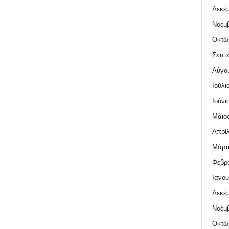
Δεκέμ
Νοέμβ
Οκτώ
Σεπτέ
Αύγο
Ιούλι
Ιούνι
Μάιος
Απρίλ
Μάρτι
Φεβρο
Ιανου
Δεκέμ
Νοέμβ
Οκτώ