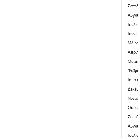
Σεπτέ
Αύγο
Ιούλι
Ιούνι
Μάιος
Απρίλ
Μάρτι
Φεβρο
Ιανου
Δεκέμ
Νοέμβ
Οκτώ
Σεπτέ
Αύγο
Ιούλι