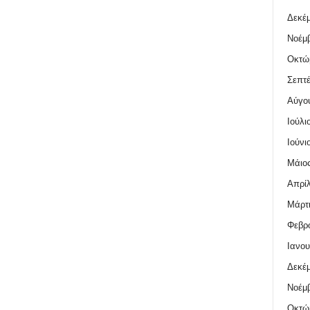
Δεκέμ
Νοέμβ
Οκτώ
Σεπτέ
Αύγο
Ιούλι
Ιούνι
Μάιος
Απρίλ
Μάρτι
Φεβρο
Ιανου
Δεκέμ
Νοέμβ
Οκτώ