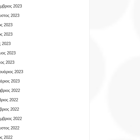
μβριος 2023
υστος 2023
ος 2023
ος 2023
 2023
ιος 2023
ος 2023
υάριος 2023
άριος 2023
βριος 2022
ριος 2022
βριος 2022
μβριος 2022
υστος 2022
ος 2022