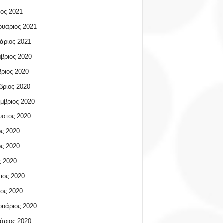
ος 2021
υάριος 2021
άριος 2021
βριος 2020
ριος 2020
βριος 2020
μβριος 2020
υστος 2020
ος 2020
ος 2020
 2020
ιος 2020
ος 2020
υάριος 2020
άριος 2020