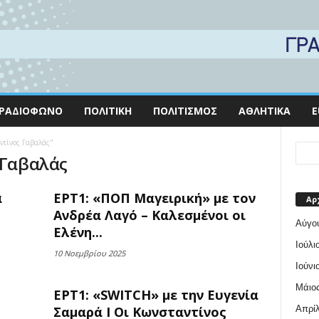
ΡΑΔΙΌΦΩΝΟ
ΠΟΛΙΤΙΚΉ
ΠΟΛΙΤΙΣΜΌΣ
ΑΘΛΗΤΙΚΆ
E
αντίνος Γαβαλάς"
 Γαβαλάς
α
ΕΡΤ1: «ΠΟΠ Μαγειρική» με τον
Αρ
Ανδρέα Λαγό – Καλεσμένοι οι
Αύγο
Ελένη...
Ιούλι
10 Νοεμβρίου 2025
Ιούνι
Μάιος
ΕΡΤ1: «SWITCH» με την Ευγενία
Απρίλ
Σαμαρά Ι Οι Κωνσταντίνος