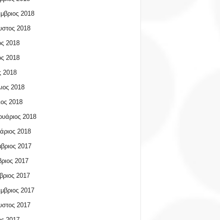
μβριος 2018
υστος 2018
ος 2018
ος 2018
 2018
ιος 2018
ος 2018
υάριος 2018
άριος 2018
βριος 2017
ριος 2017
βριος 2017
μβριος 2017
υστος 2017
ος 2017