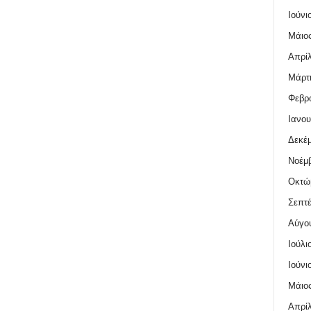
Ιούνι
Μάιος
Απρίλ
Μάρτι
Φεβρο
Ιανου
Δεκέμ
Νοέμβ
Οκτώ
Σεπτέ
Αύγο
Ιούλι
Ιούνι
Μάιος
Απρίλ