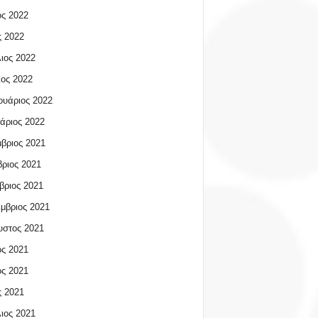
ος 2022
 2022
ιος 2022
ος 2022
υάριος 2022
άριος 2022
βριος 2021
ριος 2021
βριος 2021
μβριος 2021
υστος 2021
ος 2021
ος 2021
 2021
ιος 2021