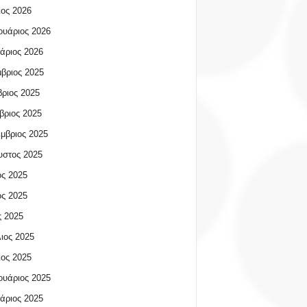
ος 2026
υάριος 2026
άριος 2026
βριος 2025
ριος 2025
βριος 2025
μβριος 2025
υστος 2025
ος 2025
ος 2025
 2025
ιος 2025
ος 2025
υάριος 2025
άριος 2025