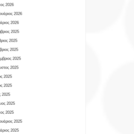
ος 2026
υάριος 2026
άριος 2026
βριος 2025
ριος 2025
βριος 2025
μβριος 2025
υστος 2025
ος 2025
ος 2025
 2025
ιος 2025
ος 2025
υάριος 2025
άριος 2025