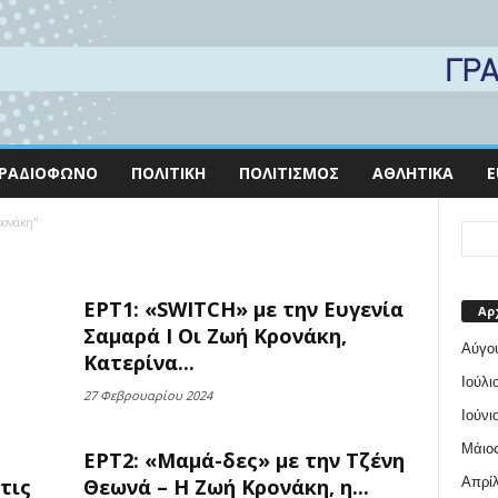
ΡΑΔΙΌΦΩΝΟ
ΠΟΛΙΤΙΚΉ
ΠΟΛΙΤΙΣΜΌΣ
ΑΘΛΗΤΙΚΆ
E
ρονάκη"
ΕΡΤ1: «SWITCH» με την Ευγενία
Αρ
Σαμαρά Ι Οι Ζωή Κρονάκη,
Αύγο
Κατερίνα...
Ιούλι
27 Φεβρουαρίου 2024
Ιούνι
Μάιος
ΕΡΤ2: «Μαμά-δες» με την Τζένη
Απρίλ
στις
Θεωνά – Η Ζωή Κρονάκη, η...