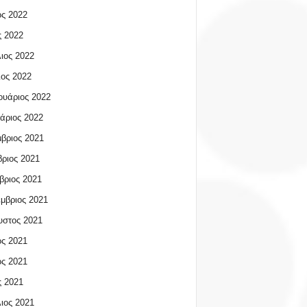
ος 2022
 2022
ιος 2022
ος 2022
υάριος 2022
άριος 2022
βριος 2021
ριος 2021
βριος 2021
μβριος 2021
υστος 2021
ος 2021
ος 2021
 2021
ιος 2021