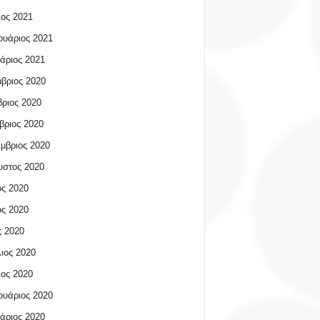
ος 2021
υάριος 2021
άριος 2021
βριος 2020
ριος 2020
βριος 2020
μβριος 2020
υστος 2020
ος 2020
ος 2020
 2020
ιος 2020
ος 2020
υάριος 2020
άριος 2020