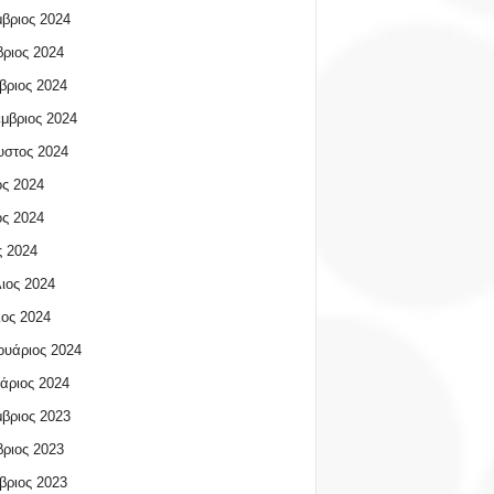
βριος 2024
ριος 2024
βριος 2024
μβριος 2024
υστος 2024
ος 2024
ος 2024
 2024
ιος 2024
ος 2024
υάριος 2024
άριος 2024
βριος 2023
ριος 2023
βριος 2023