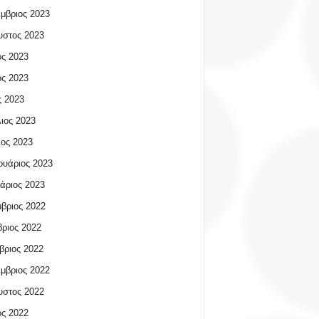
μβριος 2023
υστος 2023
ος 2023
ος 2023
 2023
ιος 2023
ος 2023
υάριος 2023
άριος 2023
βριος 2022
ριος 2022
βριος 2022
μβριος 2022
υστος 2022
ος 2022