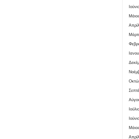
Ιούνι
Μάιος
Απρίλ
Μάρτι
Φεβρο
Ιανου
Δεκέμ
Νοέμβ
Οκτώ
Σεπτέ
Αύγο
Ιούλι
Ιούνι
Μάιος
Απρίλ