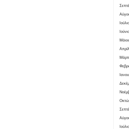
Σεπτέ
Αύγο
Ιούλι
Ιούνι
Μάιος
Απρίλ
Μάρτι
Φεβρο
Ιανου
Δεκέμ
Νοέμβ
Οκτώ
Σεπτέ
Αύγο
Ιούλι