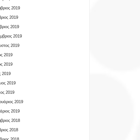
βριος 2019
ριος 2019
βριος 2019
μβριος 2019
υστος 2019
ος 2019
ος 2019
 2019
ιος 2019
ος 2019
υάριος 2019
άριος 2019
βριος 2018
ριος 2018
βριος 2018