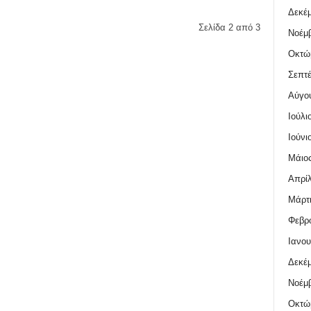
Δεκέμ
Σελίδα 2 από 3
Νοέμβ
Οκτώ
Σεπτέ
Αύγο
Ιούλι
Ιούνι
Μάιος
Απρίλ
Μάρτι
Φεβρο
Ιανου
Δεκέμ
Νοέμβ
Οκτώ