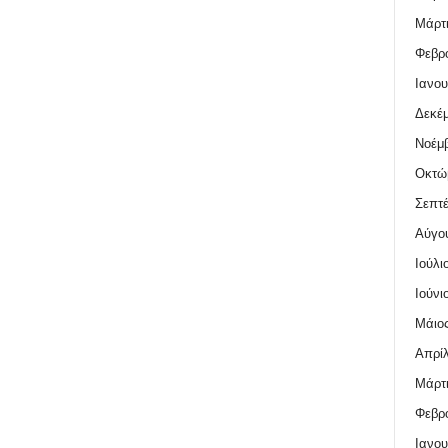
Μάρτι
Φεβρο
Ιανου
Δεκέμ
Νοέμβ
Οκτώ
Σεπτέ
Αύγο
Ιούλι
Ιούνι
Μάιος
Απρίλ
Μάρτι
Φεβρο
Ιανου