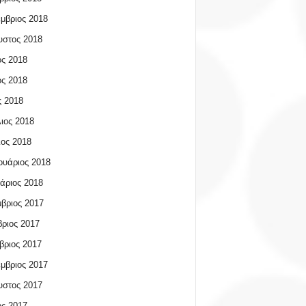
μβριος 2018
υστος 2018
ος 2018
ος 2018
 2018
ιος 2018
ος 2018
υάριος 2018
άριος 2018
βριος 2017
ριος 2017
βριος 2017
μβριος 2017
υστος 2017
ος 2017