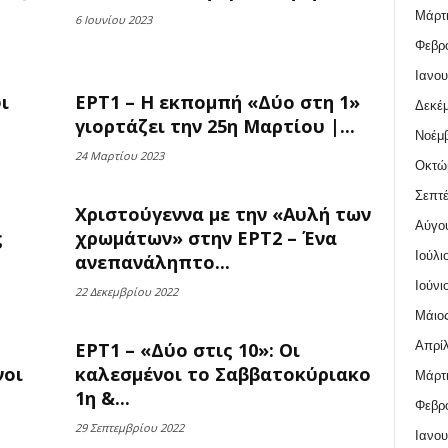
Μάρτι
6 Ιουνίου 2023
Φεβρο
Ιανου
ι
ΕΡΤ1 – Η εκπομπή «Δύο στη 1»
Δεκέμ
γιορτάζει την 25η Μαρτίου |...
Νοέμβ
24 Μαρτίου 2023
Οκτώ
Σεπτέ
Χριστούγεννα με την «Αυλή των
Αύγο
ς
χρωμάτων» στην ΕΡΤ2 – Ένα
Ιούλι
ανεπανάληπτο...
Ιούνι
22 Δεκεμβρίου 2022
Μάιος
Απρίλ
ΕΡΤ1 – «Δύο στις 10»: Οι
νοι
καλεσμένοι το Σαββατοκύριακο
Μάρτι
1η &...
Φεβρο
29 Σεπτεμβρίου 2022
Ιανου