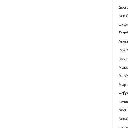
Δεκέμ
Νοέμβ
Οκτώ
Σεπτέ
Αύγο
Ιούλι
Ιούνι
Μάιος
Απρίλ
Μάρτι
Φεβρο
Ιανου
Δεκέμ
Νοέμβ
Οκτώ