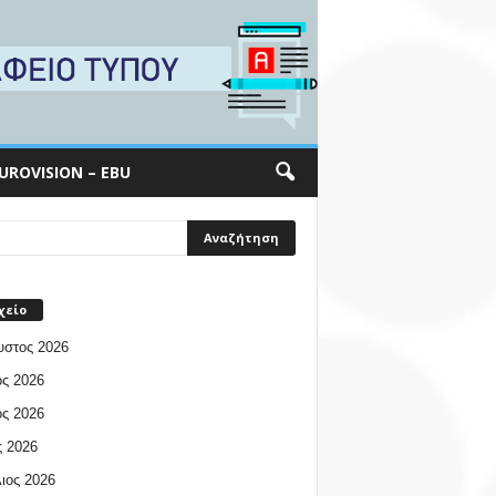
UROVISION – EBU
χείο
υστος 2026
ος 2026
ος 2026
 2026
ιος 2026