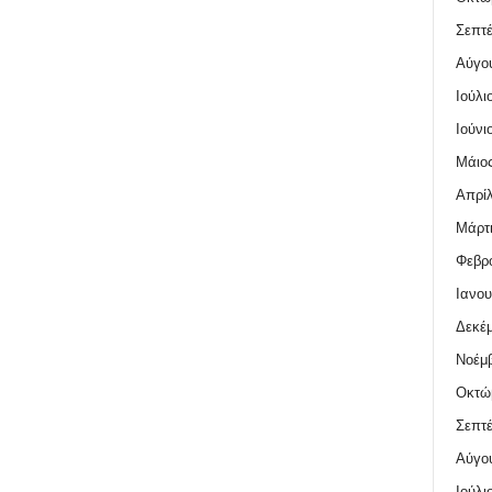
Σεπτέ
Αύγο
Ιούλι
Ιούνι
Μάιος
Απρίλ
Μάρτι
Φεβρο
Ιανου
Δεκέμ
Νοέμβ
Οκτώ
Σεπτέ
Αύγο
Ιούλι