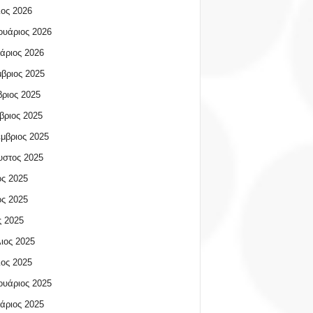
ος 2026
υάριος 2026
άριος 2026
βριος 2025
ριος 2025
βριος 2025
μβριος 2025
υστος 2025
ος 2025
ος 2025
 2025
ιος 2025
ος 2025
υάριος 2025
άριος 2025