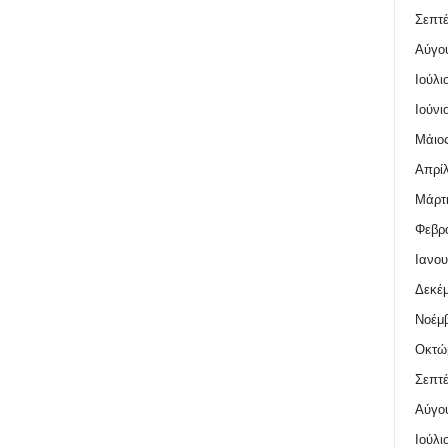
Σεπτέ
Αύγο
Ιούλι
Ιούνι
Μάιος
Απρίλ
Μάρτι
Φεβρο
Ιανου
Δεκέμ
Νοέμβ
Οκτώ
Σεπτέ
Αύγο
Ιούλι