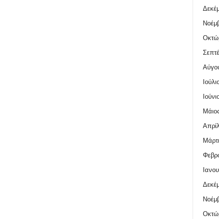
Δεκέμ
Νοέμβ
Οκτώ
Σεπτέ
Αύγο
Ιούλι
Ιούνι
Μάιος
Απρίλ
Μάρτι
Φεβρο
Ιανου
Δεκέμ
Νοέμβ
Οκτώ