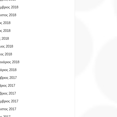
μβριος 2018
υστος 2018
ος 2018
ος 2018
 2018
ιος 2018
ος 2018
υάριος 2018
άριος 2018
βριος 2017
ριος 2017
βριος 2017
μβριος 2017
υστος 2017
ος 2017