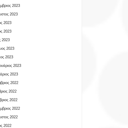
μβριος 2023
υστος 2023
ος 2023
ος 2023
 2023
ιος 2023
ος 2023
υάριος 2023
άριος 2023
βριος 2022
ριος 2022
βριος 2022
μβριος 2022
υστος 2022
ος 2022