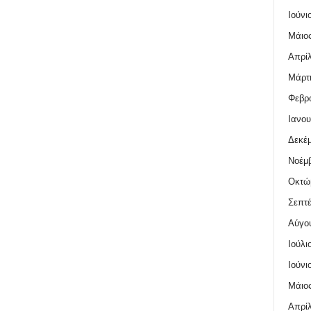
Ιούνι
Μάιος
Απρίλ
Μάρτι
Φεβρο
Ιανου
Δεκέμ
Νοέμβ
Οκτώ
Σεπτέ
Αύγο
Ιούλι
Ιούνι
Μάιος
Απρίλ