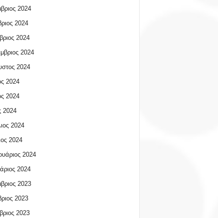
βριος 2024
ριος 2024
βριος 2024
μβριος 2024
υστος 2024
ος 2024
ος 2024
 2024
ιος 2024
ος 2024
υάριος 2024
άριος 2024
βριος 2023
ριος 2023
βριος 2023