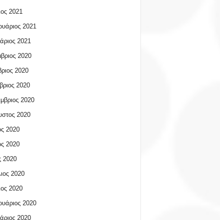
ος 2021
υάριος 2021
άριος 2021
βριος 2020
ριος 2020
βριος 2020
μβριος 2020
υστος 2020
ος 2020
ος 2020
 2020
ιος 2020
ος 2020
υάριος 2020
άριος 2020