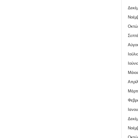
Δεκέμ
Νοέμβ
Οκτώ
Σεπτέ
Αύγο
Ιούλι
Ιούνι
Μάιος
Απρίλ
Μάρτι
Φεβρο
Ιανου
Δεκέμ
Νοέμβ
Οκτώ