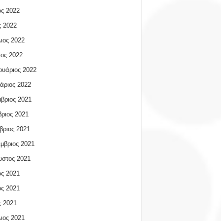
ος 2022
 2022
ιος 2022
ος 2022
υάριος 2022
άριος 2022
βριος 2021
ριος 2021
βριος 2021
μβριος 2021
υστος 2021
ος 2021
ος 2021
 2021
ιος 2021