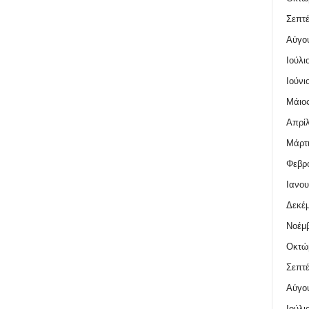
Σεπτέ
Αύγο
Ιούλι
Ιούνι
Μάιος
Απρίλ
Μάρτι
Φεβρο
Ιανου
Δεκέμ
Νοέμβ
Οκτώ
Σεπτέ
Αύγο
Ιούλι