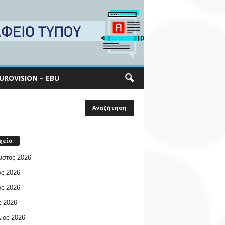
UROVISION – EBU
χείο
υστος 2026
ος 2026
ος 2026
 2026
ιος 2026