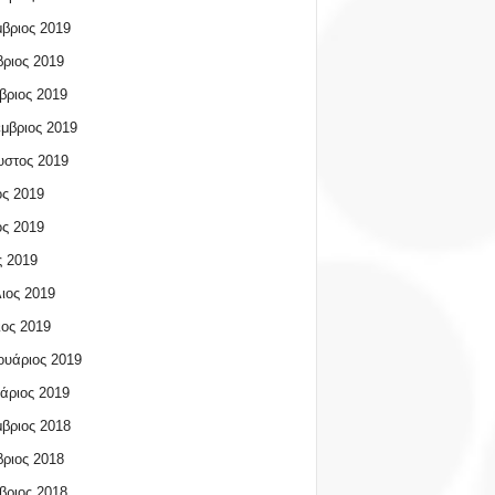
βριος 2019
ριος 2019
βριος 2019
μβριος 2019
υστος 2019
ος 2019
ος 2019
 2019
ιος 2019
ος 2019
υάριος 2019
άριος 2019
βριος 2018
ριος 2018
βριος 2018