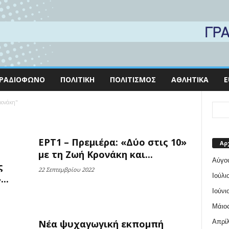
ΡΑΔΙΌΦΩΝΟ
ΠΟΛΙΤΙΚΉ
ΠΟΛΙΤΙΣΜΌΣ
ΑΘΛΗΤΙΚΆ
E
ρονάκη"
ΕΡΤ1 – Πρεμιέρα: «Δύο στις 10»
Αρ
με τη Ζωή Κρονάκη και...
Αύγο
ς
22 Σεπτεμβρίου 2022
Ιούλι
..
Ιούνι
Μάιος
Απρίλ
Νέα ψυχαγωγική εκπομπή