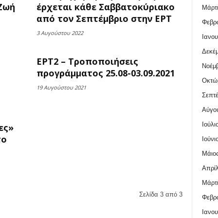
Ζωή
έρχεται κάθε Σαββατοκύριακο
Μάρτι
από τον Σεπτέμβριο στην ΕΡΤ
Φεβρο
3 Αυγούστου 2022
Ιανου
Δεκέμ
ΕΡΤ2 – Τροποποιήσεις
Νοέμβ
προγράμματος 25.08-03.09.2021
Οκτώ
19 Αυγούστου 2021
Σεπτέ
Αύγο
Ιούλι
ες»
το
Ιούνι
Μάιος
Απρίλ
Μάρτι
Σελίδα 3 από 3
Φεβρο
Ιανου