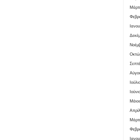
Μάρτι
Φεβρο
Ιανου
Δεκέμ
Νοέμβ
Οκτώ
Σεπτέ
Αύγο
Ιούλι
Ιούνι
Μάιος
Απρίλ
Μάρτι
Φεβρο
Ιανου