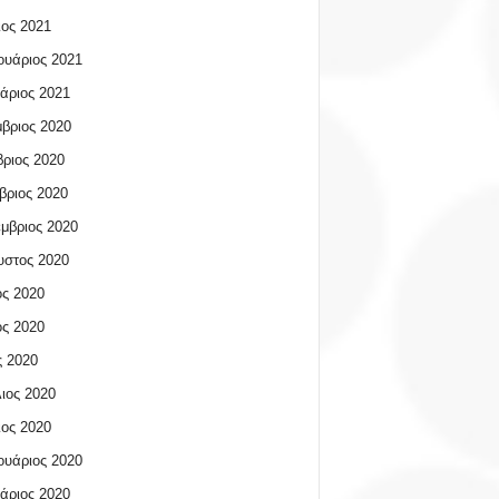
ος 2021
υάριος 2021
άριος 2021
βριος 2020
ριος 2020
βριος 2020
μβριος 2020
υστος 2020
ος 2020
ος 2020
 2020
ιος 2020
ος 2020
υάριος 2020
άριος 2020