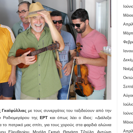
Ιούνι
Μάιος
Απρίλ
Μάρτι
Φεβρο
Ιανου
Δεκέμ
Νοέμβ
Οκτώ
Σεπτέ
Αύγο
Ιούλι
 Γκαϊφύλλιας
με τους συνεργάτες του ταξιδεύουν από την
Ιούνι
υ Ραδιομεγάρου της
ΕΡΤ
και όπως λέει ο ίδιος: «Διάλεξα
Μάιος
ια το πατρικό μας σπίτι, για τους χορούς στα φαρδιά αλώνια
Απρίλ
νου Ελευθερίου, Μιχάλη Γκανά, Θανάση Τζούλη, Αντώνη