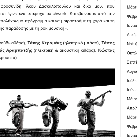
υφροσυνίδη, Άκου Δασκαλόπουλου και δικά μου, που
Μάρτι
έτσι έγινε ένα υπέροχο patchwork. Κατεβαίνουμε από την
Φεβρο
 πολύχρωμο πρόγραμμα και να μοιραστούμε τη χαρά και τη
Ιανου
ης παράδοσης με τη ροκ μουσική».
Δεκέμ
ούδι-κιθάρα),
Τάκης Κεραμέας
(ηλεκτρικό μπάσο),
Τάσος
Νοέμβ
άς Αραμπατζής
(ηλεκτρική & ακουστική κιθάρα),
Κώστας
Οκτώ
κρουστά).
Σεπτέ
Αύγο
Ιούλι
Ιούνι
Μάιος
Απρίλ
Μάρτι
Φεβρο
Ιανου