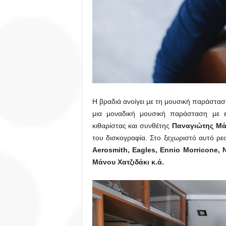
Η βραδιά ανοίγει με τη μουσική παράστα
μια μοναδική μουσική παράσταση με ε
κιθαρίστας και συνθέτης
Παναγιώτης Μά
του δισκογραφία. Στο ξεχωριστό αυτό ρε
Aerosmith, Eagles, Ennio Morricone, 
Μάνου Χατζιδάκι
κ.ά.