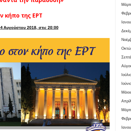
υναντά την παράδοση»
Μάρτι
Φεβρο
ν κήπο της ΕΡΤ
Ιανου
 Αυγούστου 2018, στις 20:00
Δεκέμ
Νοέμβ
Οκτώ
Σεπτέ
Αύγο
Ιούλι
Ιούνι
Μάιος
Απρίλ
Μάρτι
Φεβρο
Ιανου