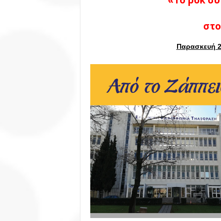
«Το ροκ σ
στο
Παρασκευή 24