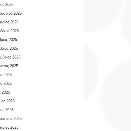
ος 2026
υάριος 2026
άριος 2026
βριος 2025
ριος 2025
βριος 2025
μβριος 2025
υστος 2025
ος 2025
ος 2025
 2025
ιος 2025
ος 2025
υάριος 2025
άριος 2025