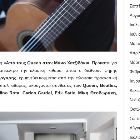
Σεπτέ
Αύγο
Ιούλι
Ιούνι
Μάιος
Απρίλ
Μάρτι
ση
«Από τους Queen στον Μάνο Χατζιδάκι».
Πρόκειται για
πίκεντρο την κλασική κιθάρα, όπου ο διεθνούς φήμης
Φεβρο
ργαρης,
ερμηνεύει κομμάτια από την πλούσια προσωπική
Ιανου
σιτάλ κιθάρας, ακούγονται συνθέσεις των
Queen, Beatles,
Δεκέμ
Nino Rota, Carlos Gardel, Erik Satie, Μίκη Θεοδωράκη,
Νοέμβ
Οκτώ
Σεπτέ
Αύγο
Ιούλι