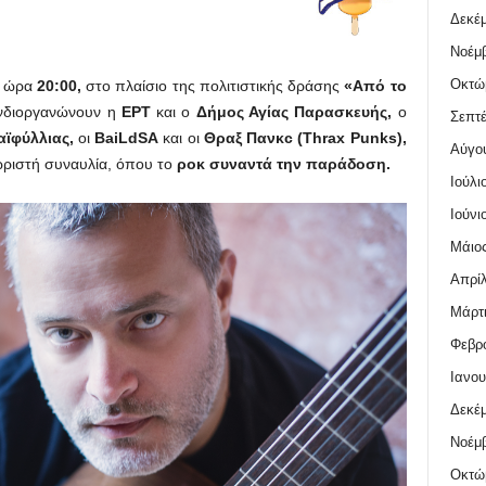
Δεκέμ
Νοέμβ
Οκτώ
ι ώρα
20:00,
στο πλαίσιο της πολιτιστικής δράσης
«Από το
νδιοργανώνουν η
ΕΡΤ
και ο
Δήμος Αγίας Παρασκευής,
ο
Σεπτέ
ϊφύλλιας,
οι
BaiLdSA
και οι
Θραξ Πανκc (Thrax Punks),
Αύγο
ωριστή συναυλία, όπου το
ροκ συναντά την παράδοση.
Ιούλι
Ιούνι
Μάιος
Απρίλ
Μάρτι
Φεβρο
Ιανου
Δεκέμ
Νοέμβ
Οκτώ