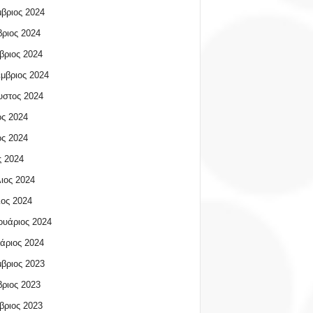
βριος 2024
ριος 2024
βριος 2024
μβριος 2024
υστος 2024
ος 2024
ος 2024
 2024
ιος 2024
ος 2024
υάριος 2024
άριος 2024
βριος 2023
ριος 2023
βριος 2023