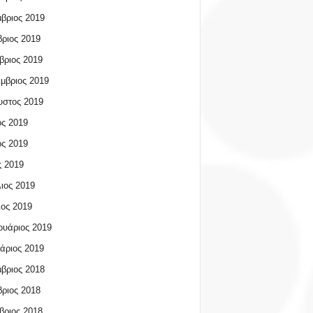
βριος 2019
ριος 2019
βριος 2019
μβριος 2019
υστος 2019
ος 2019
ος 2019
 2019
ιος 2019
ος 2019
υάριος 2019
άριος 2019
βριος 2018
ριος 2018
βριος 2018