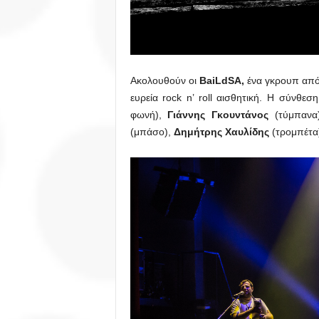
Ακολουθούν οι
BaiLdSA,
ένα γκρουπ από
ευρεία rock n’ roll αισθητική. Η σύνθε
φωνή),
Γιάννης Γκουντάνος
(τύμπανα
(μπάσο),
Δημήτρης Χαυλίδης
(τρομπέτα