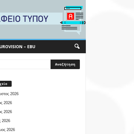
UROVISION – EBU
χείο
υστος 2026
ος 2026
ος 2026
 2026
ιος 2026