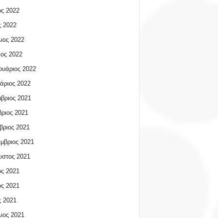
ος 2022
 2022
ιος 2022
ος 2022
υάριος 2022
άριος 2022
βριος 2021
ριος 2021
βριος 2021
μβριος 2021
υστος 2021
ος 2021
ος 2021
 2021
ιος 2021