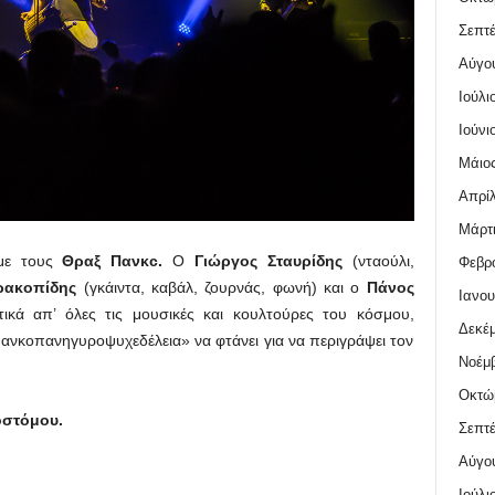
Σεπτέ
Αύγο
Ιούλι
Ιούνι
Μάιος
Απρίλ
Μάρτι
 με τους
Θραξ Πανκ
c
.
Ο
Γιώργος Σταυρίδης
(νταούλι,
Φεβρο
ρακοπίδης
(γκάιντα, καβάλ, ζουρνάς, φωνή) και ο
Πάνος
Ιανου
τικά απ’ όλες τις μουσικές και κουλτούρες του κόσμου,
Δεκέμ
Πανκοπανηγυροψυχεδέλεια» να φτάνει για να περιγράψει τον
Νοέμβ
Οκτώ
στόμου.
Σεπτέ
Αύγο
Ιούλι