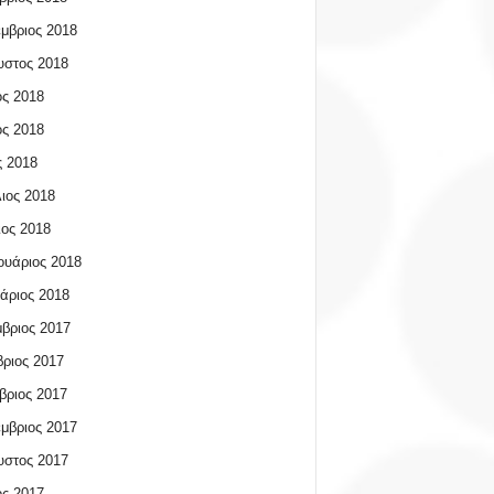
μβριος 2018
υστος 2018
ος 2018
ος 2018
 2018
ιος 2018
ος 2018
υάριος 2018
άριος 2018
βριος 2017
ριος 2017
βριος 2017
μβριος 2017
υστος 2017
ος 2017