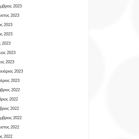
μβριος 2023
υστος 2023
ος 2023
ος 2023
 2023
ιος 2023
ος 2023
υάριος 2023
άριος 2023
βριος 2022
ριος 2022
βριος 2022
μβριος 2022
υστος 2022
ος 2022