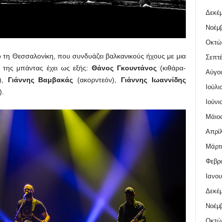
Δεκέμ
Νοέμβ
Οκτώ
 τη Θεσσαλονίκη, που συνδυάζει βαλκανικούς ήχους με μια
Σεπτέ
ση της μπάντας έχει ως εξής:
Θάνος Γκουντάνος
(κιθάρα-
Αύγο
),
Γιάννης Βαμβακάς
(ακορντεόν),
Γιάννης Ιωαννίδης
Ιούλι
).
Ιούνι
Μάιος
Απρίλ
Μάρτι
Φεβρο
Ιανου
Δεκέμ
Νοέμβ
Οκτώ