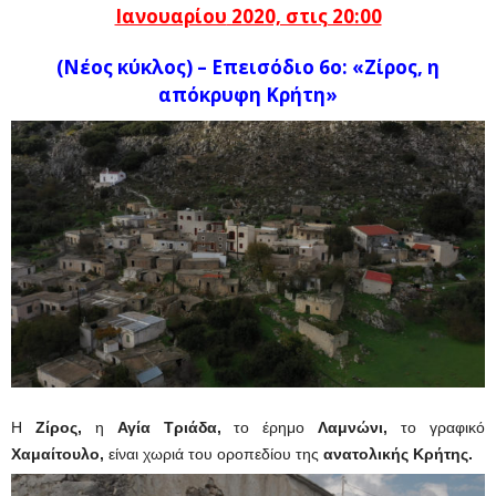
Ιανουαρίου
2020, στις 20:00
(Νέος κύκλος) –
Eπεισόδιο 6ο: «Ζίρος, η
απόκρυφη Κρήτη»
Η
Ζίρος,
η
Αγία Τριάδα,
το έρημο
Λαμνώνι,
το γραφικό
Χαμαίτουλο,
είναι χωριά του οροπεδίου της
ανατολικής Κρήτης.