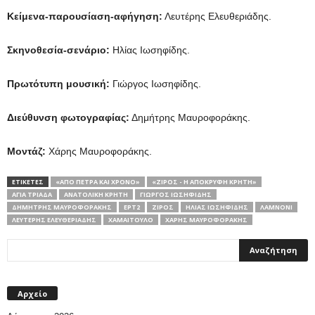
Κείμενα-παρουσίαση-αφήγηση:
Λευτέρης Ελευθεριάδης.
Σκηνοθεσία-σενάριο:
Ηλίας Ιωσηφίδης.
Πρωτότυπη μουσική:
Γιώργος Ιωσηφίδης.
Διεύθυνση φωτογραφίας:
Δημήτρης Μαυροφοράκης.
Μοντάζ:
Χάρης Μαυροφοράκης.
ΕΤΙΚΕΤΕΣ
«ΑΠΌ ΠΈΤΡΑ ΚΑΙ ΧΡΌΝΟ»
«ΖΊΡΟΣ - Η ΑΠΌΚΡΥΦΗ ΚΡΉΤΗ»
ΑΓΊΑ ΤΡΙΆΔΑ
ΑΝΑΤΟΛΙΚΉ ΚΡΉΤΗ
ΓΙΏΡΓΟΣ ΙΩΣΗΦΊΔΗΣ
ΔΗΜΉΤΡΗΣ ΜΑΥΡΟΦΟΡΆΚΗΣ
ΕΡΤ2
ΖΊΡΟΣ
ΗΛΊΑΣ ΙΩΣΗΦΊΔΗΣ
ΛΑΜΝΌΝΙ
ΛΕΥΤΈΡΗΣ ΕΛΕΥΘΕΡΙΆΔΗΣ
ΧΑΜΑΊΤΟΥΛΟ
ΧΆΡΗΣ ΜΑΥΡΟΦΟΡΆΚΗΣ
Αρχείο