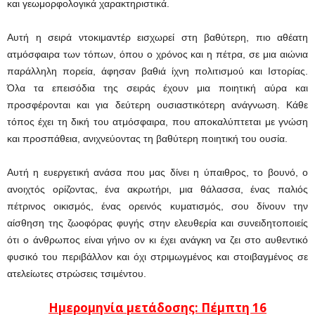
και γεωμορφολογικά χαρακτηριστικά.
Αυτή η σειρά ντοκιμαντέρ εισχωρεί στη βαθύτερη, πιο αθέατη
ατμόσφαιρα των τόπων, όπου ο χρόνος και η πέτρα, σε μια αιώνια
παράλληλη πορεία, άφησαν βαθιά ίχνη πολιτισμού και Ιστορίας.
Όλα τα επεισόδια της σειράς έχουν μια ποιητική αύρα και
προσφέρονται και για δεύτερη ουσιαστικότερη ανάγνωση. Κάθε
τόπος έχει τη δική του ατμόσφαιρα, που αποκαλύπτεται με γνώση
και προσπάθεια, ανιχνεύοντας τη βαθύτερη ποιητική του ουσία.
Αυτή η ευεργετική ανάσα που μας δίνει η ύπαιθρος, το βουνό, ο
ανοιχτός ορίζοντας, ένα ακρωτήρι, μια θάλασσα, ένας παλιός
πέτρινος οικισμός, ένας ορεινός κυματισμός, σου δίνουν την
αίσθηση της ζωοφόρας φυγής στην ελευθερία και συνειδητοποιείς
ότι ο άνθρωπος είναι γήινο ον κι έχει ανάγκη να ζει στο αυθεντικό
φυσικό του περιβάλλον και όχι στριμωγμένος και στοιβαγμένος σε
ατελείωτες στρώσεις τσιμέντου.
Ημερομηνία μετάδοσης: Πέμπτη 16