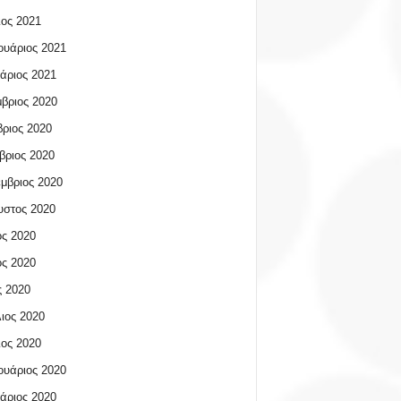
ος 2021
υάριος 2021
άριος 2021
βριος 2020
ριος 2020
βριος 2020
μβριος 2020
υστος 2020
ος 2020
ος 2020
 2020
ιος 2020
ος 2020
υάριος 2020
άριος 2020