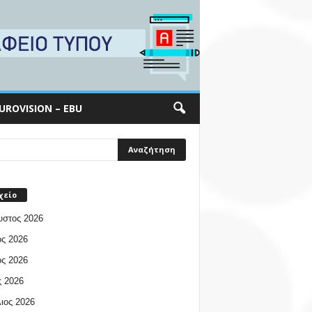
UROVISION – EBU
χείο
υστος 2026
ος 2026
ος 2026
 2026
ιος 2026