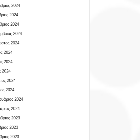
βριος 2024
ριος 2024
βριος 2024
μβριος 2024
υστος 2024
ος 2024
ος 2024
 2024
ιος 2024
ος 2024
υάριος 2024
άριος 2024
βριος 2023
ριος 2023
βριος 2023