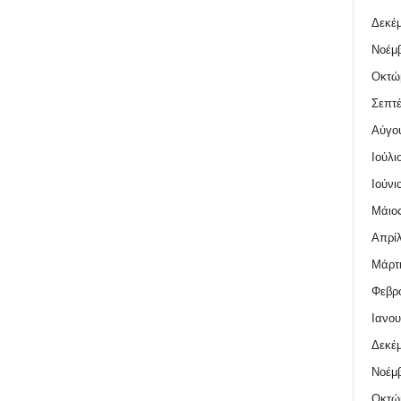
Δεκέμ
Νοέμβ
Οκτώ
Σεπτέ
Αύγο
Ιούλι
Ιούνι
Μάιος
Απρίλ
Μάρτι
Φεβρο
Ιανου
Δεκέμ
Νοέμβ
Οκτώ