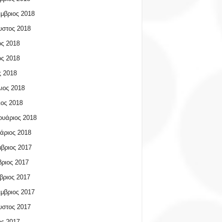
μβριος 2018
υστος 2018
ος 2018
ος 2018
 2018
ιος 2018
ος 2018
υάριος 2018
άριος 2018
βριος 2017
ριος 2017
βριος 2017
μβριος 2017
υστος 2017
ος 2017