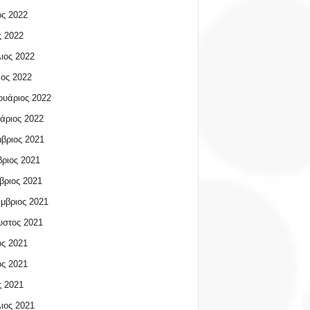
ος 2022
 2022
ιος 2022
ος 2022
υάριος 2022
άριος 2022
βριος 2021
ριος 2021
βριος 2021
μβριος 2021
υστος 2021
ος 2021
ος 2021
 2021
ιος 2021