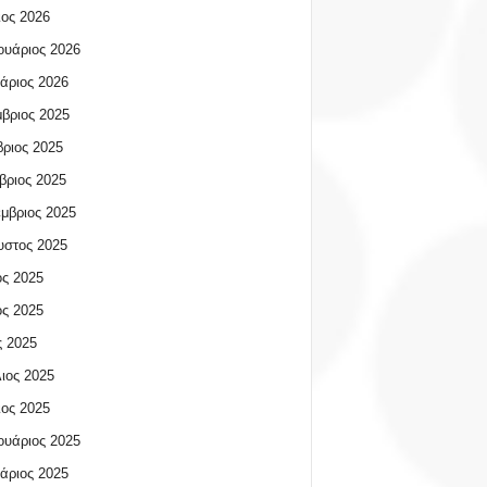
ος 2026
υάριος 2026
άριος 2026
βριος 2025
ριος 2025
βριος 2025
μβριος 2025
υστος 2025
ος 2025
ος 2025
 2025
ιος 2025
ος 2025
υάριος 2025
άριος 2025