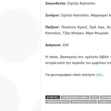
Σκηνοθεσία:
Σέρτζιο Καστελίτο.
Σενάριο:
Σέρτζιο Καστελίτο, Μάργκαρετ Μ
Παίζουν:
Πενέλοπε Κρουζ, Εμίλ Χιρς, Άν
Καστελίτο, Τζέιν Μπίρκιν, Μίρα Φουρλάν.
Διάρκεια:
104΄
Η ταινία, βασισμένη στο ομότιτλο βιβλίο
ιστορία κατά την περίοδο του εμφύλιου 
Για φωτογραφικό υλικό πατήστε
εδώ.
ΕΤΙΚΕΤΕΣ
«ΓΕΝΝΗΜΈΝΟΙ ΞΑΝΆ»
ERT2
ΆΝΤΝΑΝ
ΠΕΝΈΛΟΠΕ ΚΡΟΥΖ
ΠΙΈΤΡΟ ΚΑΣΤΕΛΊΤΟ
ΣΑΆΝΤΕΤ 