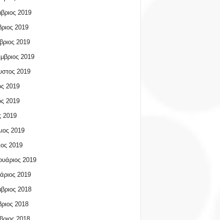
βριος 2019
ριος 2019
βριος 2019
μβριος 2019
υστος 2019
ος 2019
ος 2019
 2019
ιος 2019
ος 2019
υάριος 2019
άριος 2019
βριος 2018
ριος 2018
βριος 2018