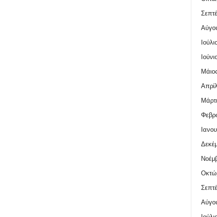
Σεπτέ
Αύγο
Ιούλι
Ιούνι
Μάιος
Απρίλ
Μάρτι
Φεβρο
Ιανου
Δεκέμ
Νοέμβ
Οκτώ
Σεπτέ
Αύγο
Ιούλι