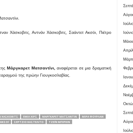
Σεπτέ
Αύγο
ατσαντίνι.
Ιούλι
τναν Χάσκοβιτς, Αντνάν Χάσκοβιτς, Σαάντετ Ακσόι, Πιέτρο
Ιούνι
Μάιος
Απρίλ
Μάρτι
 της
Μάργκαρετ Ματσαντίνι
,
αναφέρεται σε μια δραματική
Φεβρο
σπαραγμού της πρώην Γιουγκοσλαβίας.
Ιανου
Δεκέμ
Νοέμβ
Οκτώ
Σεπτέ
 ΧΆΣΚΟΒΙΤΣ
ΕΜΊΛ ΧΙΡΣ
ΜΆΡΓΚΑΡΕΤ ΜΑΤΣΑΝΤΊΝ
ΜΊΡΑ ΦΟΥΡΛΆΝ
Αύγο
ΑΚΣΌΙ
ΣΈΡΤΖΙΟ ΚΑΣΤΕΛΊΤΟ
ΤΖΈΙΝ ΜΠΊΡΚΙΝ
Ιούλι