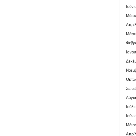
Ιούνι
Μάιος
Απρίλ
Μάρτι
Φεβρο
Ιανου
Δεκέμ
Νοέμβ
Οκτώ
Σεπτέ
Αύγο
Ιούλι
Ιούνι
Μάιος
Απρίλ