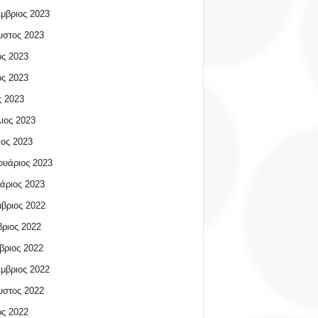
μβριος 2023
υστος 2023
ος 2023
ος 2023
 2023
ιος 2023
ος 2023
υάριος 2023
άριος 2023
βριος 2022
ριος 2022
βριος 2022
μβριος 2022
υστος 2022
ος 2022