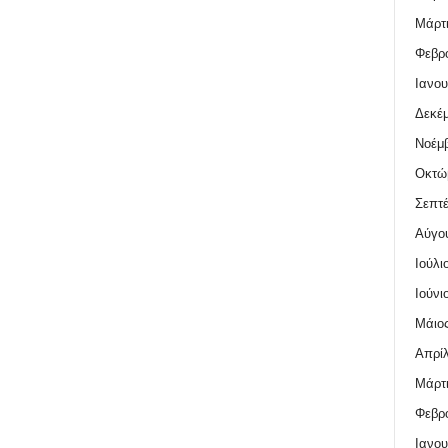
Μάρτι
Φεβρο
Ιανου
Δεκέμ
Νοέμβ
Οκτώ
Σεπτέ
Αύγο
Ιούλι
Ιούνι
Μάιος
Απρίλ
Μάρτι
Φεβρο
Ιανου