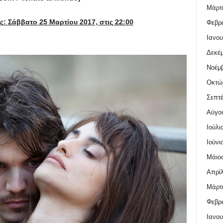
Μάρτι
ς: Σάββατο 25 Μαρτίου
2017, στις 22:00
Φεβρο
Ιανου
Δεκέμ
Νοέμβ
Οκτώ
Σεπτέ
Αύγο
Ιούλι
Ιούνι
Μάιος
Απρίλ
Μάρτι
Φεβρο
Ιανου