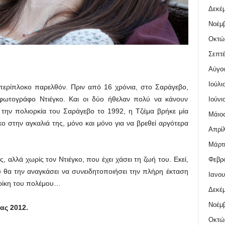
Δεκέμ
Νοέμβ
Οκτώ
Σεπτέ
Αύγο
Ιούλι
 περίπλοκο παρελθόν. Πριν από 16 χρόνια, στο Σαράγεβο,
 φωτογράφο Ντιέγκο. Και οι δύο ήθελαν πολύ να κάνουν
Ιούνι
 την πολιορκία του Σαράγεβο το 1992, η Τζέμα βρήκε μία
Μάιος
ο στην αγκαλιά της, μόνο και μόνο για να βρεθεί αργότερα
Απρίλ
Μάρτι
, αλλά χωρίς τον Ντιέγκο, που έχει χάσει τη ζωή του. Εκεί,
Φεβρο
 θα την αναγκάσει να συνειδητοποιήσει την πλήρη έκταση
Ιανου
φρίκη του πολέμου…
Δεκέμ
Νοέμβ
ας 2012.
Οκτώ