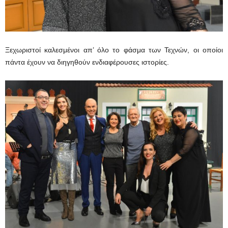
Ξεχωριστοί καλεσμένοι απ’ όλο το φάσμα των Τεχνών, οι οποίοι
πάντα έχουν να διηγηθούν ενδιαφέρουσες ιστορίες.