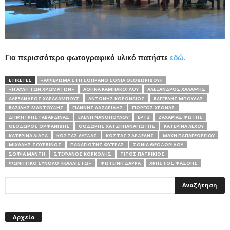
Για περισσότερο φωτογραφικό υλικό πατήστε
εδώ.
ΕΤΙΚΕΤΕΣ
«ΑΦΙΈΡΩΜΑ ΣΤΗ ΣΟΠΡΆΝΟ ΣΌΝΙΑ ΘΕΟΔΩΡΊΔΟΥ»
«Η ΑΥΛΉ ΤΩΝ ΧΡΩΜΆΤΩΝ»
ΑΘΗΝΆ ΚΑΜΠΆΚΟΓΛΟΥ
ΑΛΈΞΑΝΔΡΟΣ ΧΑΛΆΨΗΣ
ΑΛΈΞΑΝΔΡΟΣ ΧΑΡΑΛΆΜΠΟΥΣ
ΑΝΤΏΝΗΣ ΚΟΡΩΝΑΊΟΣ
ΒΑΓΓΈΛΗΣ ΜΠΟΥΛΆΣ
ΒΑΣΊΛΗΣ ΜΑΝΤΟΎΔΗΣ
ΓΙΆΝΝΗΣ ΛΑΖΑΡΊΔΗΣ
ΓΙΏΡΓΟΣ ΧΡΟΝΆΣ
ΔΗΜΉΤΡΗΣ ΓΑΒΑΡΔΊΝΑΣ
ΕΛΈΝΗ ΝΑΝΟΠΟΎΛΟΥ
ΕΡΤ2
ΖΑΧΑΡΊΑΣ ΦΏΤΗΣ
ΘΕΌΔΩΡΟΣ ΟΡΦΑΝΊΔΗΣ
ΘΟΔΩΡΉΣ ΧΑΤΖΗΠΑΝΑΓΙΏΤΗΣ
ΚΑΤΕΡΊΝΑ ΛΈΧΟΥ
ΚΑΤΕΡΊΝΑ ΛΙΆΤΑ
ΚΏΣΤΑΣ ΛΎΓΔΑΣ
ΚΏΣΤΑΣ ΣΑΡΔΈΛΗΣ
ΜΆΧΗ ΠΑΠΑΓΕΩΡΓΊΟΥ
ΜΙΧΆΛΗΣ ΣΟΥΡΒΊΝΟΣ
ΠΑΝΑΓΙΏΤΗΣ ΦΎΤΡΑΣ
ΣΌΝΙΑ ΘΕΟΔΩΡΊΔΟΥ
ΣΟΦΊΑ ΜΆΝΤΗ
ΣΤΈΦΑΝΟΣ ΚΟΡΚΟΛΉΣ
ΤΊΤΟΣ ΠΑΤΡΊΚΙΟΣ
ΦΩΝΗΤΙΚΌ ΣΎΝΟΛΟ «ΚΑΛΛΙΣΤΏ»
ΦΩΤΕΙΝΉ ΔΆΡΡΑ
ΧΡΉΣΤΟΣ ΦΑΣΌΗΣ
Αρχείο