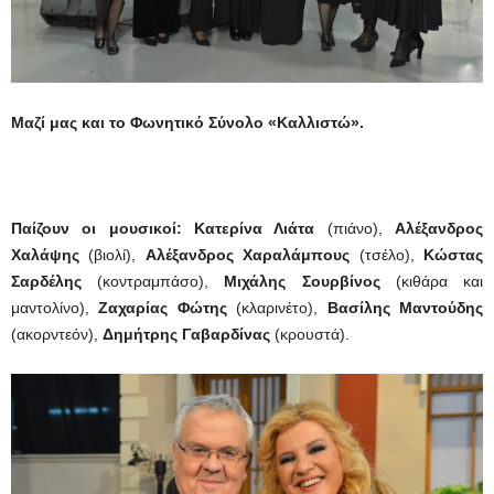
Μαζί μας και το Φωνητικό Σύνολο «Καλλιστώ».
Παίζουν οι μουσικοί:
Κατερίνα Λιάτα
(πιάνο),
Αλέξανδρος
Χαλάψης
(βιολί),
Αλέξανδρος Χαραλάμπους
(τσέλο),
Κώστας
Σαρδέλης
(κοντραμπάσο),
Μιχάλης Σουρβίνος
(κιθάρα και
μαντολίνο),
Ζαχαρίας Φώτης
(κλαρινέτο),
Βασίλης Μαντούδης
(ακορντεόν),
Δημήτρης Γαβαρδίνας
(κρουστά).