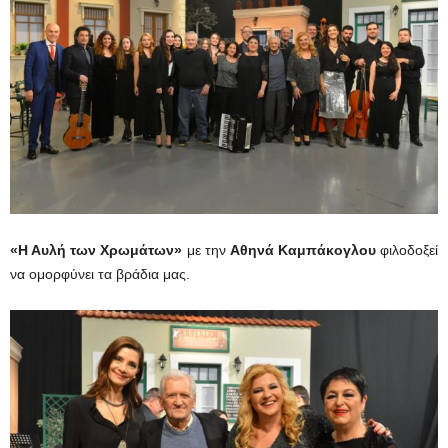
«Η Αυλή των Χρωμάτων»
με την
Αθηνά Καμπάκογλου
φιλοδοξεί
να ομορφύνει τα βράδια μας.