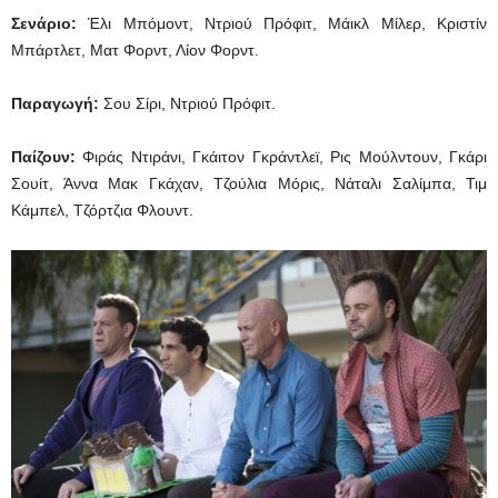
Σενάριο:
Έλι Μπόμοντ, Ντριού Πρόφιτ, Μάικλ Μίλερ, Κριστίν
Μπάρτλετ, Ματ Φορντ, Λίον Φορντ.
Παραγωγή:
Σου Σίρι, Ντριού Πρόφιτ.
Παίζουν:
Φιράς Ντιράνι, Γκάιτον Γκράντλεϊ, Ρις Μούλντουν, Γκάρι
Σουίτ, Άννα Μακ Γκάχαν, Τζούλια Μόρις, Νάταλι Σαλίμπα, Τιμ
Κάμπελ, Τζόρτζια Φλουντ.