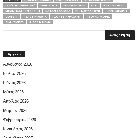
ΓΚΆΙΤΟΝ ΓΚΡΆΝΤΛΕΪ
ΓΚΆΡΙ ΣΟΥΊΤ
ΓΚΈΟΦ ΜΠΈΝΕΤ
ΕΡΤ2
ΚΆΘΡΙΝ ΜΊΛΑΡ
ΜΠΑΜΠΆΔΕΣ ΕΝ ΔΡΆΣΕΙ
ΝΆΤΑΛΙ ΣΑΛΊΜΠΑ
ΡΙΣ ΜΟΎΛΝΤΟΥΝ
ΣΊΡΛΕΪ ΜΠΆΡΕΤ
ΣΟΝ ΣΙΤ
ΤΖΆΣΤΙΝ ΚΛΑΡΚ
ΤΖΌΡΤΖΙΑ ΦΛΟΥΝΤ
ΤΖΟΎΛΙΑ ΜΌΡΙΣ
ΤΙΜ ΚΆΜΠΕΛ
ΦΙΡΆΣ ΝΤΙΡΆΝΙ
Αρχείο
Αύγουστος 2026
Ιούλιος 2026
Ιούνιος 2026
Μάιος 2026
Απρίλιος 2026
Μάρτιος 2026
Φεβρουάριος 2026
Ιανουάριος 2026