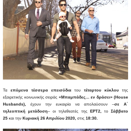
Τα
επόμενα
τέσσερα επεισόδια
του
τέταρτου κύκλου
της
εξαιρετικής κοινωνικής σειράς
«Μπαμπάδες… εν δράσει»
(House
Husbands),
έχουν την ευκαιρία να απολαύσουν –
σε
Α΄
τηλεοπτική μετάδοση
– οι τηλεθεατές της
ΕΡΤ2,
το
Σάββατο
25
και την
Κυριακή 26 Απριλίου 2020,
στις
18:30.