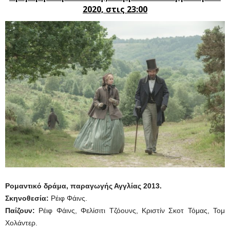
2020, στις 23:00
Ρομαντικό
δράμα, παραγωγής Αγγλίας 2013.
Σκηνοθεσία:
Ρέιφ Φάινς.
Παίζουν:
Ρέιφ Φάινς, Φελίσιτι Τζόουνς, Κριστίν Σκοτ Τόμας, Τομ
Χολάντερ.