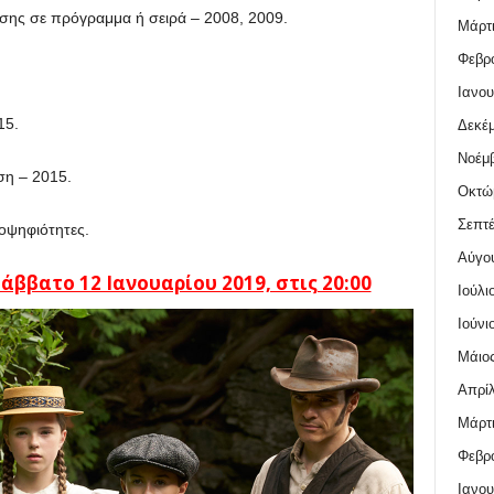
ης σε πρόγραμμα ή σειρά – 2008, 2009.
Μάρτι
Φεβρο
Ιανου
15.
Δεκέμ
Νοέμβ
ση – 2015.
Οκτώ
Σεπτέ
οψηφιότητες.
Αύγο
ββατο 12 Ιανουαρίου 2019, στις 20:00
Ιούλι
Ιούνι
Μάιος
Απρίλ
Μάρτι
Φεβρο
Ιανου