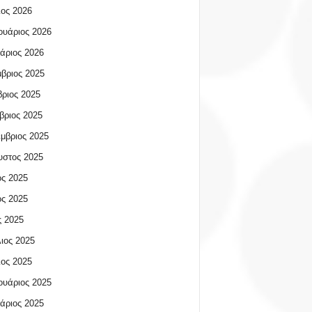
ος 2026
υάριος 2026
άριος 2026
βριος 2025
ριος 2025
βριος 2025
μβριος 2025
υστος 2025
ος 2025
ος 2025
 2025
ιος 2025
ος 2025
υάριος 2025
άριος 2025