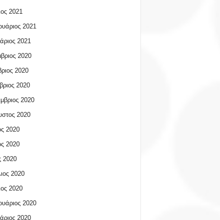
ος 2021
υάριος 2021
άριος 2021
βριος 2020
ριος 2020
βριος 2020
μβριος 2020
υστος 2020
ος 2020
ος 2020
 2020
ιος 2020
ος 2020
υάριος 2020
άριος 2020