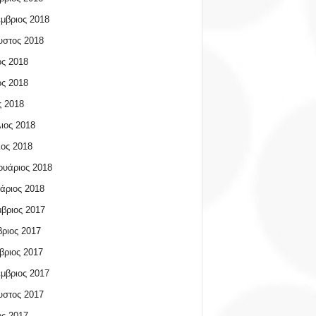
μβριος 2018
υστος 2018
ος 2018
ος 2018
 2018
ιος 2018
ος 2018
υάριος 2018
άριος 2018
βριος 2017
ριος 2017
βριος 2017
μβριος 2017
υστος 2017
ος 2017