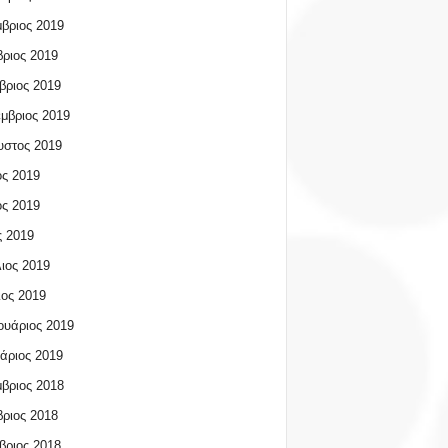
βριος 2019
ριος 2019
βριος 2019
μβριος 2019
υστος 2019
ος 2019
ος 2019
 2019
ιος 2019
ος 2019
υάριος 2019
άριος 2019
βριος 2018
ριος 2018
βριος 2018