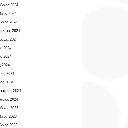
βριος 2024
ριος 2024
βριος 2024
μβριος 2024
υστος 2024
ος 2024
ος 2024
 2024
ιος 2024
ος 2024
υάριος 2024
άριος 2024
βριος 2023
ριος 2023
βριος 2023