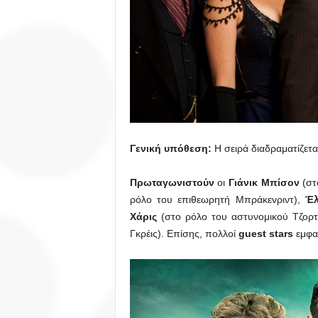
Γενική υπόθεση:
Η σειρά διαδραματίζετα
Πρωταγωνιστούν
οι
Γιάνικ Μπίσον
(στ
ρόλο του επιθεωρητή Μπράκενριντ),
Έλ
Χάρις
(στο ρόλο του αστυνομικού Τζορτ
Γκρέις). Επίσης, πολλοί
guest
stars
εμφαν