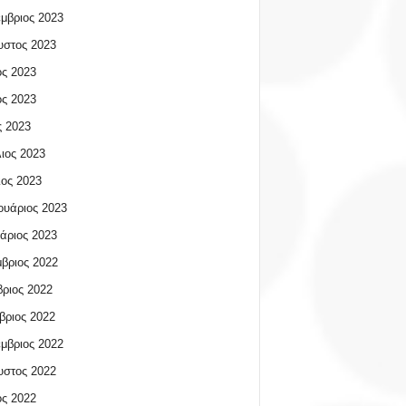
μβριος 2023
υστος 2023
ος 2023
ος 2023
 2023
ιος 2023
ος 2023
υάριος 2023
άριος 2023
βριος 2022
ριος 2022
βριος 2022
μβριος 2022
υστος 2022
ος 2022