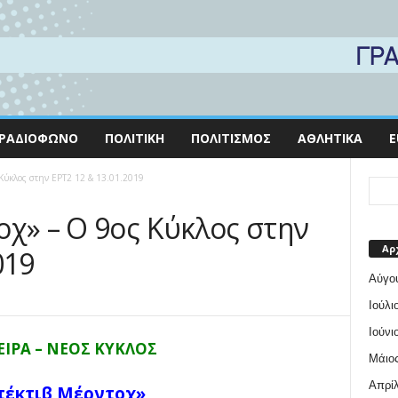
ΡΑΔΙΌΦΩΝΟ
ΠΟΛΙΤΙΚΉ
ΠΟΛΙΤΙΣΜΌΣ
ΑΘΛΗΤΙΚΆ
E
 Κύκλος στην ΕΡΤ2 12 & 13.01.2019
οχ» – Ο 9ος Κύκλος στην
Αρ
019
Αύγο
Ιούλι
Ιούνι
ΕΙΡΑ – ΝΕΟΣ ΚΥΚΛΟΣ
Μάιος
Απρίλ
τέκτιβ Μέρντοχ»