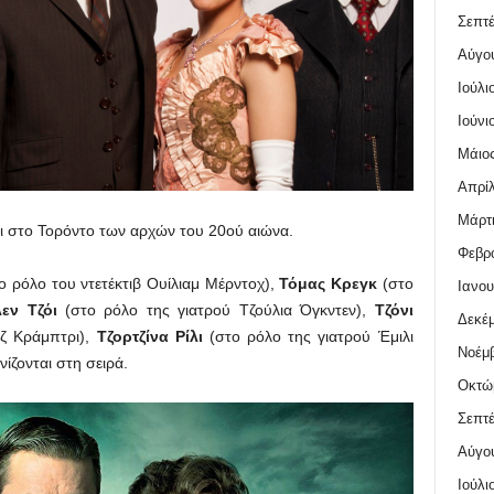
Σεπτέ
Αύγο
Ιούλι
Ιούνι
Μάιος
Απρίλ
Μάρτι
ι στο Τορόντο των αρχών του 20ού αιώνα.
Φεβρο
ο ρόλο του ντετέκτιβ Ουίλιαμ Μέρντοχ),
Τόμας Κρεγκ
(στο
Ιανου
εν Τζόι
(στο ρόλο της γιατρού Τζούλια Όγκντεν),
Τζόνι
Δεκέμ
ζ Κράμπτρι),
Τζορτζίνα Ρίλι
(στο ρόλο της γιατρού Έμιλι
Νοέμβ
ίζονται στη σειρά.
Οκτώ
Σεπτέ
Αύγο
Ιούλι