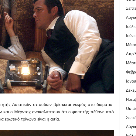
Σεπτέ
Αύγο
Ιούλι
Ιούνι
Μάιος
Απρίλ
Μάρτι
Φεβρο
Ιανου
Δεκέμ
Νοέμβ
τητής Ασιατικών σπουδών βρίσκεται νεκρός στο δωμάτιο-
Οκτώ
εν και ο Μέρντοχ ανακαλύπτουν ότι ο φοιτητής πέθανε από
Σεπτέ
α ερωτικό τρίγωνο είναι η αιτία.
Αύγο
Ιούλι