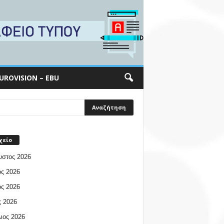
UROVISION – EBU
χείο
υστος 2026
ος 2026
ος 2026
 2026
ιος 2026