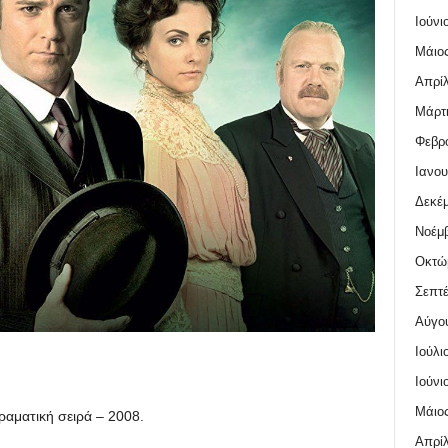
Ιούνι
Μάιος
Απρίλ
Μάρτι
Φεβρο
Ιανου
Δεκέμ
Νοέμβ
Οκτώ
Σεπτέ
Αύγο
Ιούλι
Ιούνι
Μάιος
ραματική σειρά – 2008.
Απρίλ