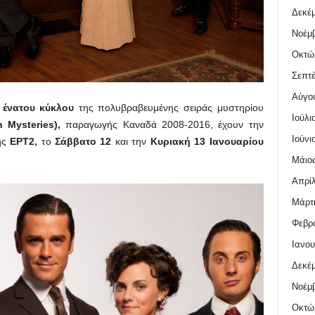
Δεκέμ
Νοέμβ
Οκτώ
Σεπτέ
Αύγο
ένατου κύκλου
της πολυβραβευμένης σειράς μυστηρίου
Ιούλι
 Mysteries),
παραγωγής Καναδά 2008-2016, έχουν την
Ιούνι
της
ΕΡΤ2,
το
Σάββατο 12
και την
Κυριακή 13 Ιανουαρίου
Μάιος
Απρίλ
Μάρτι
Φεβρο
Ιανου
Δεκέμ
Νοέμβ
Οκτώ