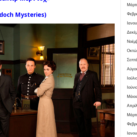
Μάρτι
doch
Mysteries
)
Φεβρο
Ιανου
Δεκέμ
Νοέμβ
Οκτώ
Σεπτέ
Αύγο
Ιούλι
Ιούνι
Μάιος
Απρίλ
Μάρτι
Φεβρο
Ιανου