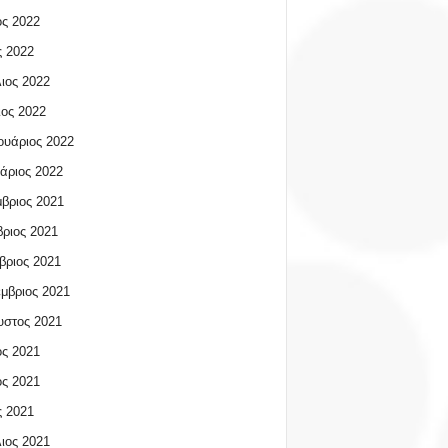
ος 2022
 2022
ιος 2022
ος 2022
υάριος 2022
άριος 2022
βριος 2021
ριος 2021
βριος 2021
μβριος 2021
υστος 2021
ος 2021
ος 2021
 2021
ιος 2021