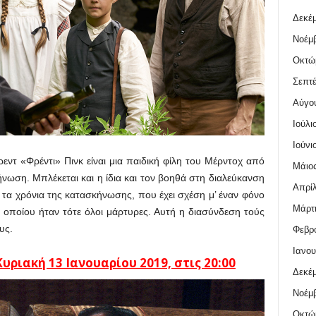
Δεκέμ
Νοέμβ
Οκτώ
Σεπτέ
Αύγο
Ιούλι
Ιούνι
ρεντ «Φρέντι» Πινκ είναι μια παιδική φίλη του Μέρντοχ από
Μάιος
νωση. Μπλέκεται και η ίδια και τον βοηθά στη διαλεύκανση
Απρίλ
 τα χρόνια της κατασκήνωσης, που έχει σχέση μ’ έναν φόνο
Μάρτι
ου οποίου ήταν τότε όλοι μάρτυρες. Αυτή η διασύνδεση τούς
υς.
Φεβρο
Ιανου
υριακή 13 Ιανουαρίου
2019, στις 20:00
Δεκέμ
Νοέμβ
Οκτώ