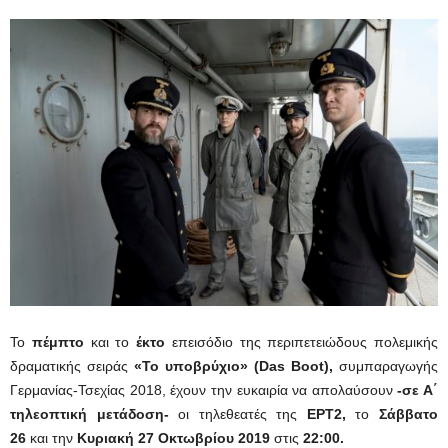
Το
πέμπτο
και το
έκτο
επεισόδιο της περιπετειώδους πολεμικής
δραματικής σειράς
«Τ
ο υποβρύχιο
»
(Das Boot)
,
συμπαραγωγής
Γερμανίας-Τσεχίας 2018, έχουν την ευκαιρία να απολαύσουν
-σε Α΄
τηλεοπτική μετάδοση-
οι τηλεθεατές της
ΕΡΤ2,
το
Σάββατο
26
και την
Κυριακή 27 Οκτωβρίου 2019
στις
22:00.