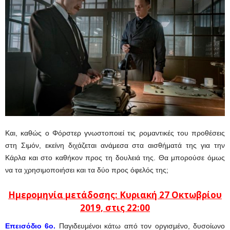
Και, καθώς ο Φόρστερ γνωστοποιεί τις ρομαντικές του προθέσεις
στη Σιμόν, εκείνη διχάζεται ανάμεσα στα αισθήματά της για την
Κάρλα και στο καθήκον προς τη δουλειά της. Θα μπορούσε όμως
να τα χρησιμοποιήσει και τα δύο προς όφελός της;
Ημερομηνία μετάδοσης: Κυριακή 27 Οκτωβρίου
2019, στις 22:00
Eπεισόδιο 6ο.
Παγιδευμένοι κάτω από τον οργισμένο, δυσοίωνο