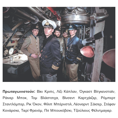
Πρωταγωνιστούν:
Βίκι Κριπς, Λίζι Κάπλαν, Όγκαστ Βίτγκενσταϊν,
Ράινερ Μποκ, Τομ Βλάστσιχα, Bίνσεντ Καρτχάιζερ, Ρόμπερτ
Σταντλόμπερ, Ρικ Όκον, Φίλιπ Μπέρνστιλ, Λέοναρντ Σάισερ, Στέφαν
Κονάρσκε, Τιερί Φρενόμ, Πιτ Μπουκόβσκι, Τζούλιους Φέλντμαγιερ.