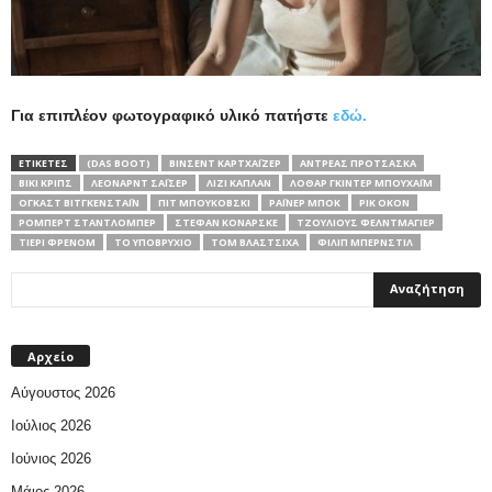
Για επιπλέον φωτογραφικό υλικό πατήστε
εδώ.
ΕΤΙΚΕΤΕΣ
(DAS BOOT)
BΊΝΣΕΝΤ ΚΑΡΤΧΆΙΖΕΡ
ΑΝΤΡΈΑΣ ΠΡΟΤΣΆΣΚΑ
ΒΊΚΙ ΚΡΙΠΣ
ΛΈΟΝΑΡΝΤ ΣΆΙΣΕΡ
ΛΊΖΙ ΚΆΠΛΑΝ
ΛΌΘΑΡ ΓΚΊΝΤΕΡ ΜΠΟΎΧΑΪΜ
ΌΓΚΑΣΤ ΒΊΤΓΚΕΝΣΤΑΪΝ
ΠΙΤ ΜΠΟΥΚΌΒΣΚΙ
ΡΆΙΝΕΡ ΜΠΟΚ
ΡΙΚ ΌΚΟΝ
ΡΌΜΠΕΡΤ ΣΤΑΝΤΛΌΜΠΕΡ
ΣΤΈΦΑΝ ΚΌΝΑΡΣΚΕ
ΤΖΟΎΛΙΟΥΣ ΦΈΛΝΤΜΑΓΙΕΡ
ΤΙΕΡΊ ΦΡΕΝΌΜ
ΤΟ ΥΠΟΒΡΎΧΙΟ
ΤΟΜ ΒΛΆΣΤΣΙΧΑ
ΦΊΛΙΠ ΜΠΈΡΝΣΤΙΛ
Αρχείο
Αύγουστος 2026
Ιούλιος 2026
Ιούνιος 2026
Μάιος 2026