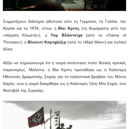
Συμμετέχουν διάσημοι ηθοποιοί από τη Γερμανία, τη Γαλλία, την
Αγγλία και τις ΗΠΑ, όπως η
Βίκι Κριπς
(τη θυμόμαστε από την
«Αόρατη Κλωστή»), ο
Τομ Βλάστσιχα
(από το «Game of
Thrones»), o
Bίνσεντ Καρτχάιζερ
(από το «Mad Men») και πολλοί
άλλοι.
Αξίζει να σημειώσουμε ότι η σειρά απέσπασε πολύ θετικές κριτικές
παγκοσμίως. Μάλιστα, η Βίκι Κριπς προτάθηκε ως η Καλύτερη
Ηθοποιός Δραματικής Σειράς για τα τηλεοπτικά βραβεία του Μόντε
Κάρλο, ενώ η σειρά διακρίθηκε ως η Καλύτερη Ξένη Μίνι Σειρά, στο
Φεστιβάλ της Σαγκάης.