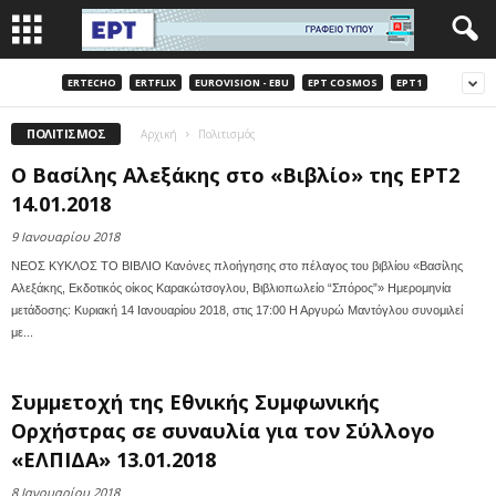
ERTECHO
ERTFLIX
EUROVISION - EBU
EΡΤ COSMOS
EΡΤ1
ΠΟΛΙΤΙΣΜΌΣ
Αρχική
Πολιτισμός
O Βασίλης Αλεξάκης στο «Βιβλίο» της ΕΡΤ2
14.01.2018
9 Ιανουαρίου 2018
ΝΕΟΣ ΚΥΚΛΟΣ ΤΟ ΒΙΒΛΙΟ Κανόνες πλοήγησης στο πέλαγος του βιβλίου «Βασίλης
Αλεξάκης, Εκδοτικός οίκος Καρακώτσογλου, Βιβλιοπωλείο “Σπόρος”» Ημερομηνία
μετάδοσης: Kυριακή 14 Ιανουαρίου 2018, στις 17:00 Η Αργυρώ Μαντόγλου συνομιλεί
με...
Συμμετοχή της Εθνικής Συμφωνικής
Ορχήστρας σε συναυλία για τον Σύλλογο
«ΕΛΠΙΔΑ» 13.01.2018
8 Ιανουαρίου 2018