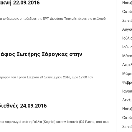
κνή 22.09.2016
Νοέμβ
Οκτώ
α το θέατρο», ο πρόεδρος της ΕΡΤ, Διονύσης Τσακνής, έκανε την ακόλουθη
Σεπτέ
Αύγο
Ιούλι
Ιούνι
ράφος Σωτήρης Σόρογκας στην
Μάιος
Απρίλ
Μάρτι
ο» του Τρίτου Σάββατο 24 Σεπτεμβρίου 2016, ώρα 12:00 Τον
Φεβρο
..
Ιανου
Δεκέμ
ιεθνές 24.09.2016
Νοέμβ
Οκτώ
αι παραγωγοί από τη Γαλλία (Kognitif) και την Ισπανία (DJ Panko, από τους
Σεπτέ