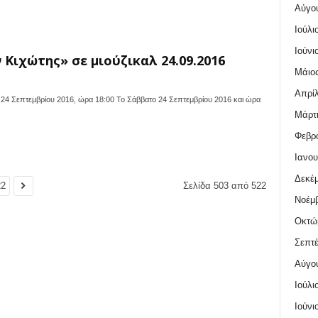
Αύγο
Ιούλι
Ιούνι
 Κιχώτης» σε μιούζικαλ 24.09.2016
Μάιος
Απρίλ
ο 24 Σεπτεμβρίου 2016, ώρα 18:00 Το Σάββατο 24 Σεπτεμβρίου 2016 και ώρα
Μάρτι
Φεβρο
Ιανου
Δεκέμ
22
Σελίδα 503 από 522
Νοέμβ
Οκτώ
Σεπτέ
Αύγο
Ιούλι
Ιούνι