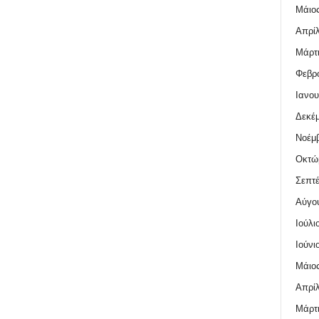
Μάιος
Απρίλ
Μάρτι
Φεβρο
Ιανου
Δεκέμ
Νοέμβ
Οκτώ
Σεπτέ
Αύγο
Ιούλι
Ιούνι
Μάιος
Απρίλ
Μάρτι