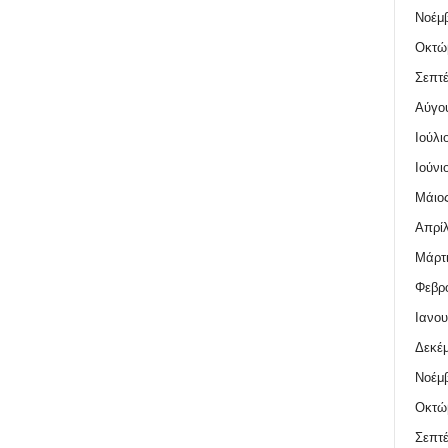
Νοέμβ
Οκτώ
Σεπτέ
Αύγο
Ιούλι
Ιούνι
Μάιος
Απρίλ
Μάρτι
Φεβρο
Ιανου
Δεκέμ
Νοέμβ
Οκτώ
Σεπτέ