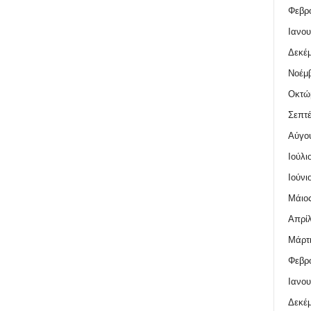
Φεβρο
Ιανου
Δεκέμ
Νοέμβ
Οκτώ
Σεπτέ
Αύγο
Ιούλι
Ιούνι
Μάιος
Απρίλ
Μάρτι
Φεβρο
Ιανου
Δεκέμ