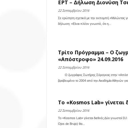
ΕΡΤ – Δήλωση Διονύση Τσα
22 Σεπτεμβρίου 2016
Σε ερώτηση σχετικά με την εκπομπή «Μιλώντας γι
δήλωση: «Είναι πλέον γνωστό, ότι η...
Τρίτο Πρόγραμμα – Ο ζωγ
«Απόστροφο» 24.09.2016
22 Σεπτεμβρίου 2016
O ζωγράφος Σωτήρης Σόρογκας στην «Απόστροφ
βραβευμένο το 2004 από την Ακαδημία Αθηνών για.
To «Kosmos Lab» γίνεται δ
22 Σεπτεμβρίου 2016
To «Kosmos Lab» γίνεται διεθνές Δύο γνωστοί DJ κ
Ojos de Brujo) θα...