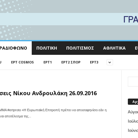
ΡΑΔΙΌΦΩΝΟ
ΠΟΛΙΤΙΚΉ
ΠΟΛΙΤΙΣΜΌΣ
ΑΘΛΗΤΙΚΆ
E
U
EΡΤ COSMOS
EΡΤ1
EΡΤ2 ΣΠΟΡ
EΡΤ3
εις Νίκου Ανδρουλάκη 26.09.2016
Αρ
ertproto «Η Ευρωπαϊκή Επιτροπή πρέπει να αποσαφηνίσει εάν η
Αύγο
ναι αποτέλεσμα της...
Ιούλι
Ιούνι