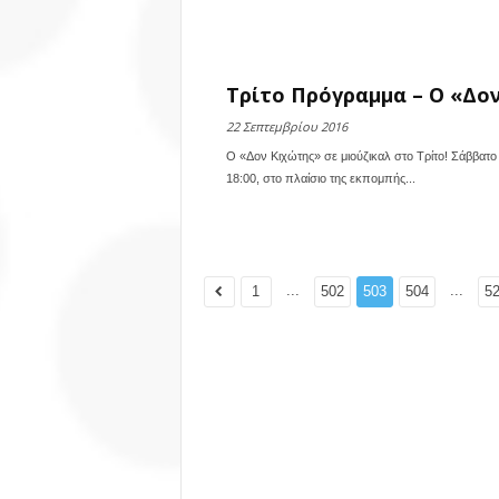
Τρίτο Πρόγραμμα – Ο «Δον
22 Σεπτεμβρίου 2016
Ο «Δον Κιχώτης» σε μιούζικαλ στο Τρίτο! Σάββατ
18:00, στο πλαίσιο της εκπομπής...
...
...
1
502
503
504
5