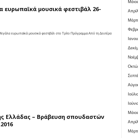
Μάιος
α ευρωπαϊκά μουσικά φεστιβάλ 26-
Απρίλ
Μάρτι
Φεβρο
κά μουσικά φεστιβάλ στο Τρίτο Πρόγραμμα Από τη Δευτέρα
Ιανου
Δεκέμ
Νοέμβ
Οκτώ
Σεπτέ
Αύγο
Ιούλι
Ιούνι
Μάιος
ης Ελλάδας – Βράβευση σπουδαστών
Απρίλ
.2016
Μάρτι