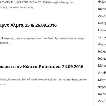
Φεβρο
Σ ΑΠΟ ΤΗ ΦΩΝΗ ΤΗΣ ΕΛΛΑΔΑΣ Εκδήλωση βράβευσης των
έχνης Καρόλου Κουν για τη...
Ιανου
Δεκέμ
Νοέμβ
ρντ Άλμπι 25 & 26.09.2016
Οκτώ
Σεπτέ
ο Πρόγραμμα, τιμώντας τη μνήμη του σπουδαίου Αμερικανού δραματουργού
σκευή...
Αύγο
Ιούλι
Ιούνι
ρωμα στον Κώστα Ρούκουνα 24.09.2016
Μάιος
Απρίλ
Μάρτι
Κώστας Ρούκουνας Τον Κώστα Ρούκουνα θυμάται η εκπομπή «Το ρεμπέτικο
 που...
Φεβρο
Ιανου
Δεκέμ