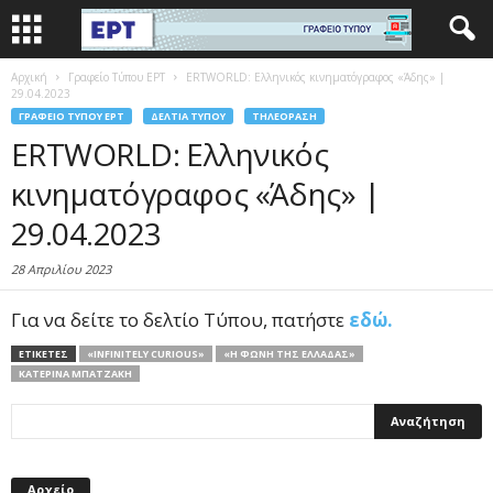
Αρχική
Γραφείο Τύπου ΕΡΤ
ERTWORLD: Ελληνικός κινηματόγραφος «Άδης» |
29.04.2023
ΓΡΑΦΕΊΟ ΤΎΠΟΥ ΕΡΤ
ΔΕΛΤΊΑ ΤΎΠΟΥ
ΤΗΛΕΌΡΑΣΗ
ERTWORLD: Ελληνικός
κινηματόγραφος «Άδης» |
29.04.2023
28 Απριλίου 2023
Για να δείτε το δελτίο Τύπου, πατήστε
εδώ.
ΕΤΙΚΕΤΕΣ
«INFINITELY CURIOUS»
«Η ΦΩΝΉ ΤΗΣ ΕΛΛΆΔΑΣ»
ΚΑΤΕΡΊΝΑ ΜΠΑΤΖΆΚΗ
Αρχείο