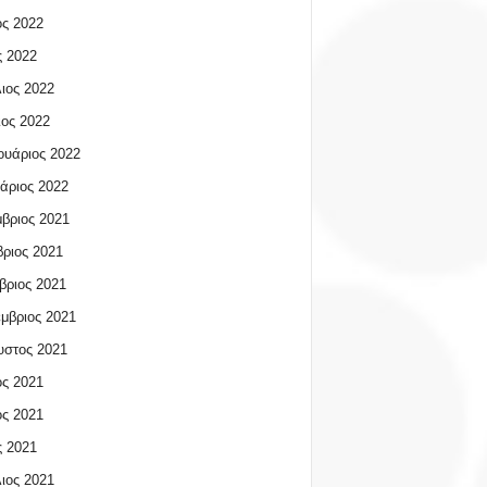
ος 2022
 2022
ιος 2022
ος 2022
υάριος 2022
άριος 2022
βριος 2021
ριος 2021
βριος 2021
μβριος 2021
υστος 2021
ος 2021
ος 2021
 2021
ιος 2021