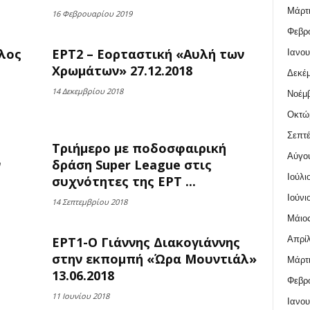
Μάρτι
16 Φεβρουαρίου 2019
Φεβρο
λος
ΕΡΤ2 – Εορταστική «Αυλή των
Ιανου
Χρωμάτων» 27.12.2018
Δεκέμ
14 Δεκεμβρίου 2018
Νοέμβ
Οκτώ
Σεπτέ
Τριήμερο με ποδοσφαιρική
Αύγο
ν
δράση Super League στις
Ιούλι
συχνότητες της ΕΡΤ ...
Ιούνι
14 Σεπτεμβρίου 2018
Μάιος
Απρίλ
ΕΡΤ1-Ο Γιάννης Διακογιάννης
στην εκπομπή «Ώρα Μουντιάλ»
Μάρτι
13.06.2018
Φεβρο
11 Ιουνίου 2018
Ιανου