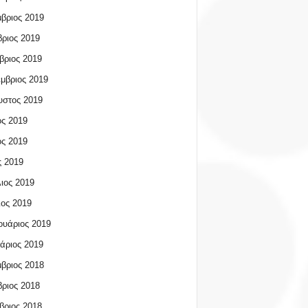
βριος 2019
ριος 2019
βριος 2019
μβριος 2019
υστος 2019
ος 2019
ος 2019
 2019
ιος 2019
ος 2019
υάριος 2019
άριος 2019
βριος 2018
ριος 2018
βριος 2018