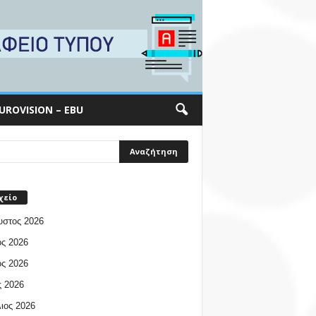
UROVISION – EBU
χείο
υστος 2026
ος 2026
ος 2026
 2026
ιος 2026