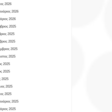
ος 2026
υάριος 2026
άριος 2026
βριος 2025
ριος 2025
βριος 2025
μβριος 2025
υστος 2025
ος 2025
ος 2025
 2025
ιος 2025
ος 2025
υάριος 2025
άριος 2025