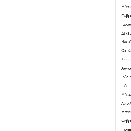
Μάρτι
Φεβρο
Ιανου
Δεκέμ
Νοέμβ
Οκτώ
Σεπτέ
Αύγο
Ιούλι
Ιούνι
Μάιος
Απρίλ
Μάρτι
Φεβρο
Ιανου