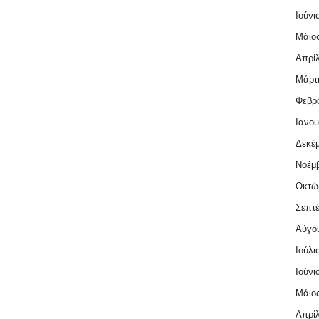
Ιούνι
Μάιος
Απρίλ
Μάρτι
Φεβρο
Ιανου
Δεκέμ
Νοέμβ
Οκτώ
Σεπτέ
Αύγο
Ιούλι
Ιούνι
Μάιος
Απρίλ