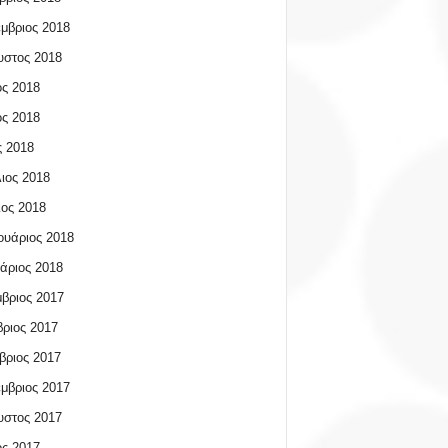
μβριος 2018
υστος 2018
ος 2018
ος 2018
 2018
ιος 2018
ος 2018
υάριος 2018
άριος 2018
βριος 2017
ριος 2017
βριος 2017
μβριος 2017
υστος 2017
ος 2017