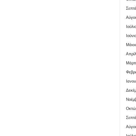
Σεπτέ
Αύγο
Ιούλι
Ιούνι
Μάιος
Απρίλ
Μάρτι
Φεβρο
Ιανου
Δεκέμ
Νοέμβ
Οκτώ
Σεπτέ
Αύγο
Ιούλι