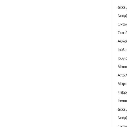
Δεκέμ
Νοέμβ
Οκτώ
Σεπτέ
Αύγο
Ιούλι
Ιούνι
Μάιος
Απρίλ
Μάρτι
Φεβρο
Ιανου
Δεκέμ
Νοέμβ
Οκτώ