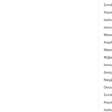
Σεπτέ
Αύγο
Ιούλι
Ιούνι
Μάιος
Απρίλ
Μάρτι
Φεβρο
Ιανου
Δεκέμ
Νοέμβ
Οκτώ
Σεπτέ
Αύγο
Ιούλι