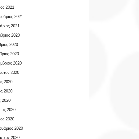
ος 2021
υάριος 2021
άριος 2021
βριος 2020
ριος 2020
βριος 2020
μβριος 2020
υστος 2020
ος 2020
ος 2020
 2020
ιος 2020
ος 2020
υάριος 2020
άριος 2020