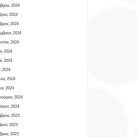
βριος 2024
ριος 2024
βριος 2024
μβριος 2024
υστος 2024
ος 2024
ος 2024
 2024
ιος 2024
ος 2024
υάριος 2024
άριος 2024
βριος 2023
ριος 2023
βριος 2023