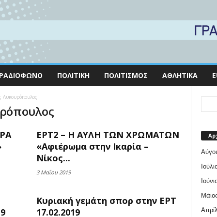
ΡΑΔΙΌΦΩΝΟ
ΠΟΛΙΤΙΚΉ
ΠΟΛΙΤΙΣΜΌΣ
ΑΘΛΗΤΙΚΆ
E
ος Λυκουρόπουλος"
υρόπουλος
OPA
ΕΡΤ2 – Η ΑΥΛΗ ΤΩΝ ΧΡΩΜΑΤΩΝ
Αρ
»
«Αφιέρωμα στην Ικαρία –
Αύγο
Νίκος...
Ιούλι
3 Μαΐου 2019
Ιούνι
Μάιος
Κυριακή γεμάτη σπορ στην ΕΡΤ
Απρίλ
19
17.02.2019