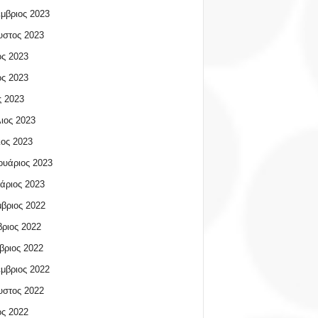
μβριος 2023
υστος 2023
ος 2023
ος 2023
 2023
ιος 2023
ος 2023
υάριος 2023
άριος 2023
βριος 2022
ριος 2022
βριος 2022
μβριος 2022
υστος 2022
ος 2022