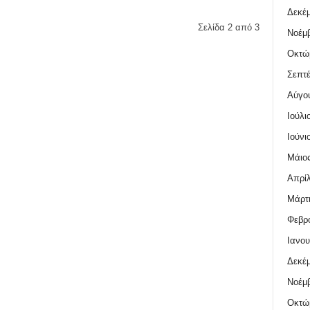
Δεκέμ
Σελίδα 2 από 3
Νοέμβ
Οκτώ
Σεπτέ
Αύγο
Ιούλι
Ιούνι
Μάιος
Απρίλ
Μάρτι
Φεβρο
Ιανου
Δεκέμ
Νοέμβ
Οκτώ