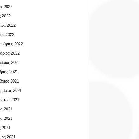
ος 2022
 2022
ιος 2022
ος 2022
υάριος 2022
άριος 2022
βριος 2021
ριος 2021
βριος 2021
μβριος 2021
υστος 2021
ος 2021
ος 2021
 2021
ιος 2021