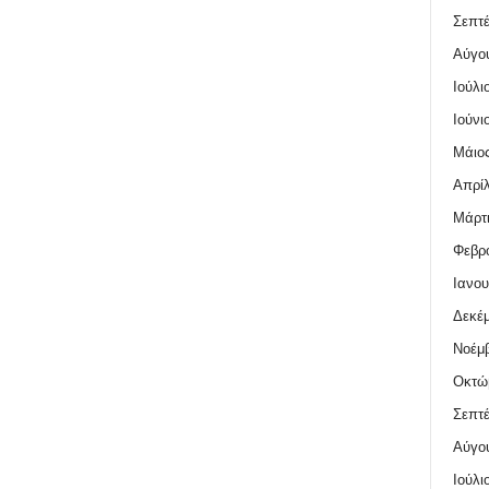
Σεπτέ
Αύγο
Ιούλι
Ιούνι
Μάιος
Απρίλ
Μάρτι
Φεβρο
Ιανου
Δεκέμ
Νοέμβ
Οκτώ
Σεπτέ
Αύγο
Ιούλι