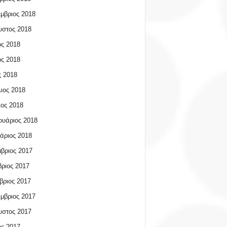
μβριος 2018
υστος 2018
ος 2018
ος 2018
 2018
ιος 2018
ος 2018
υάριος 2018
άριος 2018
βριος 2017
ριος 2017
βριος 2017
μβριος 2017
υστος 2017
ος 2017