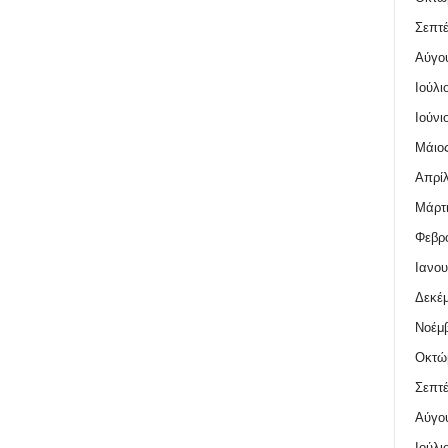
Σεπτέ
Αύγο
Ιούλι
Ιούνι
Μάιος
Απρίλ
Μάρτι
Φεβρο
Ιανου
Δεκέμ
Νοέμβ
Οκτώ
Σεπτέ
Αύγο
Ιούλι