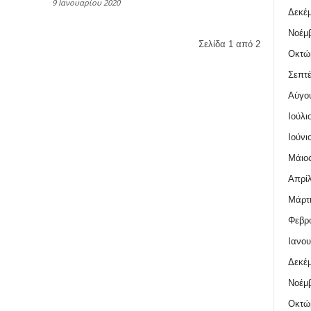
9 Ιανουαρίου 2020
Δεκέμ
Νοέμβ
Σελίδα 1 από 2
Οκτώ
Σεπτέ
Αύγο
Ιούλι
Ιούνι
Μάιος
Απρίλ
Μάρτι
Φεβρο
Ιανου
Δεκέμ
Νοέμβ
Οκτώ