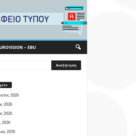
UROVISION – EBU
χείο
υστος 2026
ος 2026
ος 2026
 2026
ιος 2026