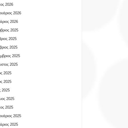
ος 2026
υάριος 2026
άριος 2026
βριος 2025
ριος 2025
βριος 2025
μβριος 2025
υστος 2025
ος 2025
ος 2025
 2025
ιος 2025
ος 2025
υάριος 2025
άριος 2025