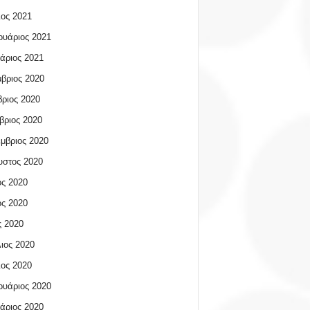
ος 2021
υάριος 2021
άριος 2021
βριος 2020
ριος 2020
βριος 2020
μβριος 2020
υστος 2020
ος 2020
ος 2020
 2020
ιος 2020
ος 2020
υάριος 2020
άριος 2020