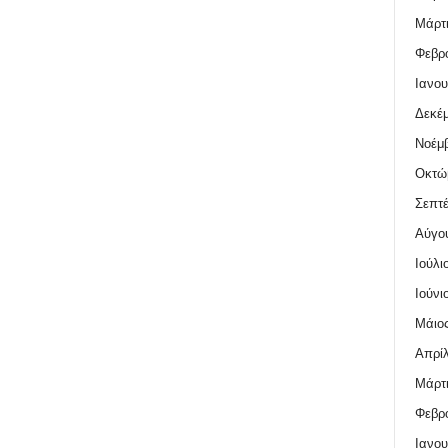
Μάρτι
Φεβρο
Ιανου
Δεκέμ
Νοέμβ
Οκτώ
Σεπτέ
Αύγο
Ιούλι
Ιούνι
Μάιος
Απρίλ
Μάρτι
Φεβρο
Ιανου