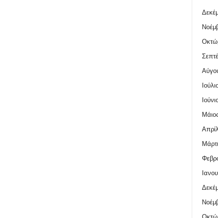
Δεκέμ
Νοέμβ
Οκτώ
Σεπτέ
Αύγο
Ιούλι
Ιούνι
Μάιος
Απρίλ
Μάρτι
Φεβρο
Ιανου
Δεκέμ
Νοέμβ
Οκτώ