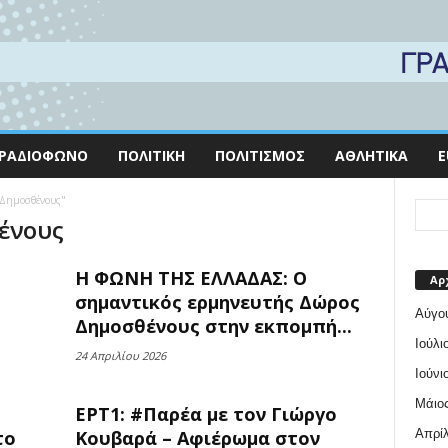
ΡΑΔΙΌΦΩΝΟ
ΠΟΛΙΤΙΚΉ
ΠΟΛΙΤΙΣΜΌΣ
ΑΘΛΗΤΙΚΆ
E
 Δημοσθένους"
ένους
Η ΦΩΝΗ ΤΗΣ ΕΛΛΑΔΑΣ: Ο
Αρ
σημαντικός ερμηνευτής Δώρος
Αύγο
Δημοσθένους στην εκπομπή...
Ιούλι
24 Απριλίου 2026
Ιούνι
Μάιος
ΕΡΤ1: #Παρέα με τον Γιώργο
Απρίλ
το
Κουβαρά – Αφιέρωμα στον