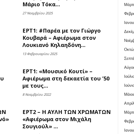
Μάριο Τόκα...
Μάρτι
27 Νοεμβρίου 2025
Φεβρο
Ιανου
ΕΡΤ1: #Παρέα με τον Γιώργο
Δεκέμ
Κουβαρά – Αφιέρωμα στον
Νοέμβ
Λουκιανό Κηλαηδόνη...
Οκτώ
13 Φεβρουαρίου 2025
Σεπτέ
Αύγο
ΕΡΤ1: «Μουσικό Κουτί» –
Ιούλι
λυ
Αφιέρωμα στη δεκαετία του ’50
με τους...
Ιούνι
Μάιος
8 Νοεμβρίου 2022
Απρίλ
ΩΝ
ΕΡΤ2 – Η ΑΥΛΗ ΤΩΝ ΧΡΩΜΑΤΩΝ
Μάρτι
νό»
«Αφιέρωμα στον Μιχάλη
Φεβρο
Σουγιούλ» ...
Ιανου