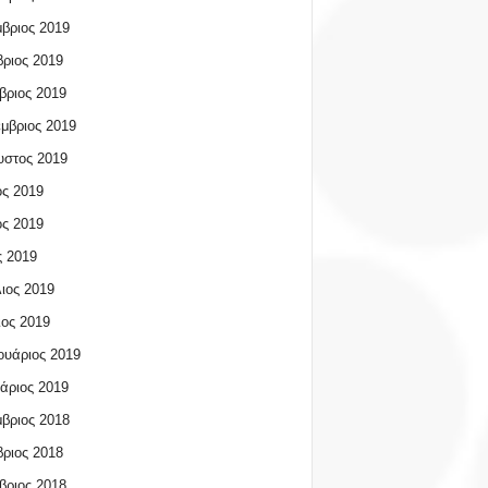
βριος 2019
ριος 2019
βριος 2019
μβριος 2019
υστος 2019
ος 2019
ος 2019
 2019
ιος 2019
ος 2019
υάριος 2019
άριος 2019
βριος 2018
ριος 2018
βριος 2018