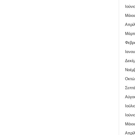
Ιούνι
Μάιος
Απρίλ
Μάρτι
Φεβρο
Ιανου
Δεκέμ
Νοέμβ
Οκτώ
Σεπτέ
Αύγο
Ιούλι
Ιούνι
Μάιος
Απρίλ