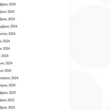
βριος 2024
ριος 2024
βριος 2024
μβριος 2024
υστος 2024
ος 2024
ος 2024
 2024
ιος 2024
ος 2024
υάριος 2024
άριος 2024
βριος 2023
ριος 2023
βριος 2023