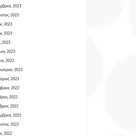
μβριος 2023
υστος 2023
ος 2023
ος 2023
 2023
ιος 2023
ος 2023
υάριος 2023
άριος 2023
βριος 2022
ριος 2022
βριος 2022
μβριος 2022
υστος 2022
ος 2022