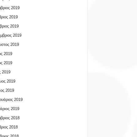
βριος 2019
ριος 2019
βριος 2019
μβριος 2019
υστος 2019
ος 2019
ος 2019
 2019
ιος 2019
ος 2019
υάριος 2019
άριος 2019
βριος 2018
ριος 2018
βριος 2018