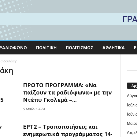
ΡΑΔΙΌΦΩΝΟ
ΠΟΛΙΤΙΚΉ
ΠΟΛΙΤΙΣΜΌΣ
ΑΘΛΗΤΙΚΆ
E
 Δανδουλάκη"
λάκη
ΠΡΩΤΟ ΠΡΟΓΡΑΜΜΑ: «Να
Αρ
παίζουν τα ραδιόφωνα» με την
Αύγο
25
Ντέπυ Γκολεμά –...
Ιούλι
9 Μαΐου 2024
Ιούνι
Μάιος
ν
ΕΡΤ2 – Τροποποιήσεις και
Απρίλ
ενημερωτικά προγράμματος 14-