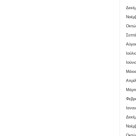
Δεκέμ
Νοέμβ
Οκτώ
Σεπτέ
Αύγο
Ιούλι
Ιούνι
Μάιος
Απρίλ
Μάρτι
Φεβρο
Ιανου
Δεκέμ
Νοέμβ
Οκτώ