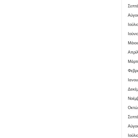
Σεπτέ
Αύγο
Ιούλι
Ιούνι
Μάιος
Απρίλ
Μάρτι
Φεβρο
Ιανου
Δεκέμ
Νοέμβ
Οκτώ
Σεπτέ
Αύγο
Ιούλι