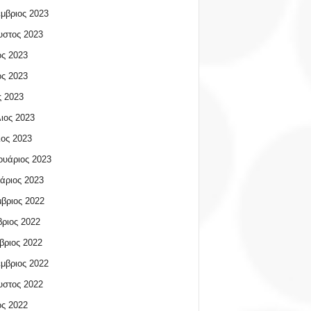
μβριος 2023
υστος 2023
ος 2023
ος 2023
 2023
ιος 2023
ος 2023
υάριος 2023
άριος 2023
βριος 2022
ριος 2022
βριος 2022
μβριος 2022
υστος 2022
ος 2022