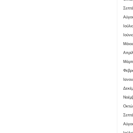
Σεπτέ
Αύγο
Ιούλι
Ιούνι
Μάιος
Απρίλ
Μάρτι
Φεβρο
Ιανου
Δεκέμ
Νοέμβ
Οκτώ
Σεπτέ
Αύγο
Ιούλι