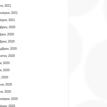
ος 2021
υάριος 2021
άριος 2021
βριος 2020
ριος 2020
βριος 2020
μβριος 2020
υστος 2020
ος 2020
ος 2020
 2020
ιος 2020
ος 2020
υάριος 2020
άριος 2020