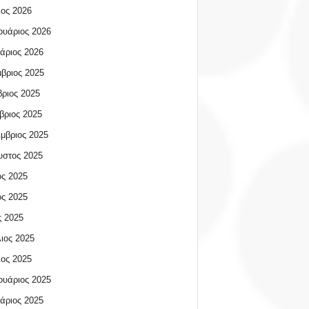
ος 2026
υάριος 2026
άριος 2026
βριος 2025
ριος 2025
βριος 2025
μβριος 2025
υστος 2025
ος 2025
ος 2025
 2025
ιος 2025
ος 2025
υάριος 2025
άριος 2025