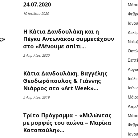
24.07.2020
Μάρτι
10 Ιουλίου 2020
Φεβρο
Ιανου
Η Κάτια Δανδουλάκη και η
Δεκέμ
ς»
Πέγκυ Αντωνάκου συμμετέχουν
Νοέμβ
στο «Μένουμε σπίτι...
Οκτώ
2 Απριλίου 2020
Σεπτέ
Αύγο
Κάτια Δανδουλάκη, Βαγγέλης
Ιούλι
Θεοδωρόπουλος & Γιάννης
Νιάρρος στο «Art Week»...
Ιούνι
Μάιος
5 Απριλίου 2019
Απρίλ
α
Τρίτο Πρόγραμμα – «Μιλώντας
Μάρτι
με μορφές του αιώνα – Μαρίκα
Φεβρο
Κοτοπούλη»...
Ιανου