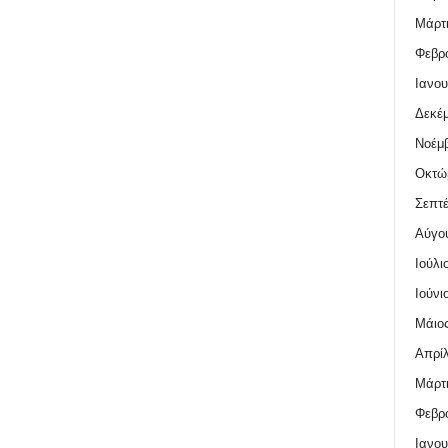
Μάρτι
Φεβρο
Ιανου
Δεκέμ
Νοέμβ
Οκτώ
Σεπτέ
Αύγο
Ιούλι
Ιούνι
Μάιος
Απρίλ
Μάρτι
Φεβρο
Ιανου