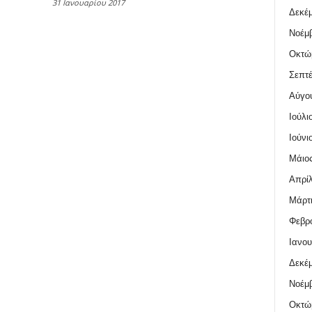
31 Ιανουαρίου 2017
Δεκέμ
Νοέμβ
Οκτώ
Σεπτέ
Αύγο
Ιούλι
Ιούνι
Μάιος
Απρίλ
Μάρτι
Φεβρο
Ιανου
Δεκέμ
Νοέμβ
Οκτώ