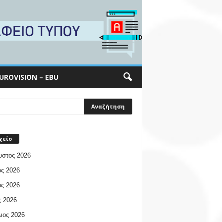
UROVISION – EBU
χείο
υστος 2026
ος 2026
ος 2026
 2026
ιος 2026