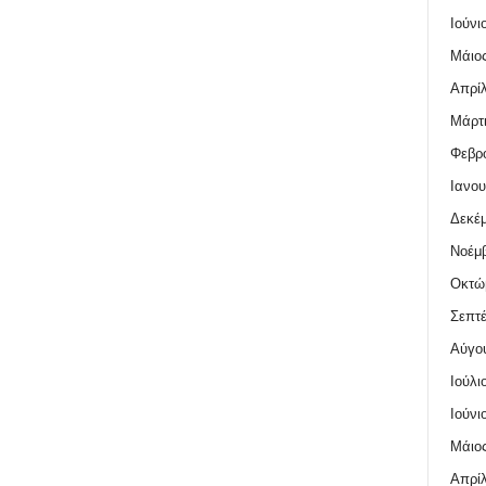
Ιούνι
Μάιος
Απρίλ
Μάρτι
Φεβρο
Ιανου
Δεκέμ
Νοέμβ
Οκτώ
Σεπτέ
Αύγο
Ιούλι
Ιούνι
Μάιος
Απρίλ