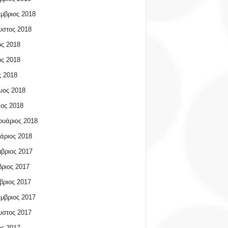
μβριος 2018
υστος 2018
ος 2018
ος 2018
 2018
ιος 2018
ος 2018
υάριος 2018
άριος 2018
βριος 2017
ριος 2017
βριος 2017
μβριος 2017
υστος 2017
ος 2017