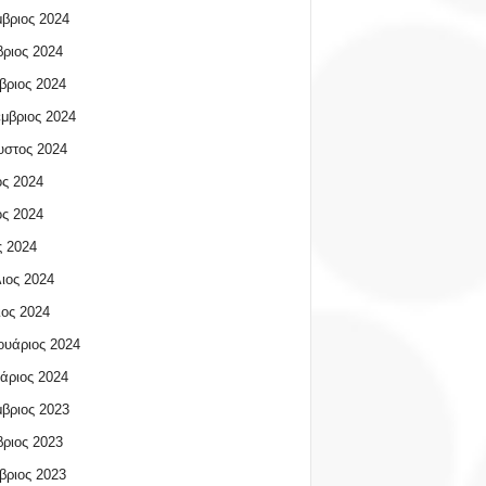
βριος 2024
ριος 2024
βριος 2024
μβριος 2024
υστος 2024
ος 2024
ος 2024
 2024
ιος 2024
ος 2024
υάριος 2024
άριος 2024
βριος 2023
ριος 2023
βριος 2023