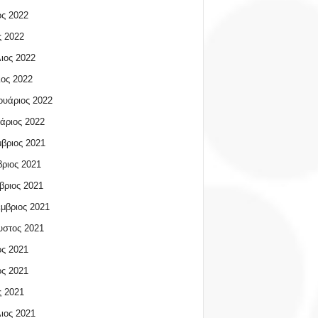
ος 2022
 2022
ιος 2022
ος 2022
υάριος 2022
άριος 2022
βριος 2021
ριος 2021
βριος 2021
μβριος 2021
υστος 2021
ος 2021
ος 2021
 2021
ιος 2021