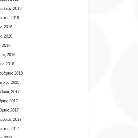
μβριος 2018
υστος 2018
ος 2018
ος 2018
 2018
ιος 2018
ος 2018
υάριος 2018
άριος 2018
βριος 2017
ριος 2017
βριος 2017
μβριος 2017
υστος 2017
ος 2017