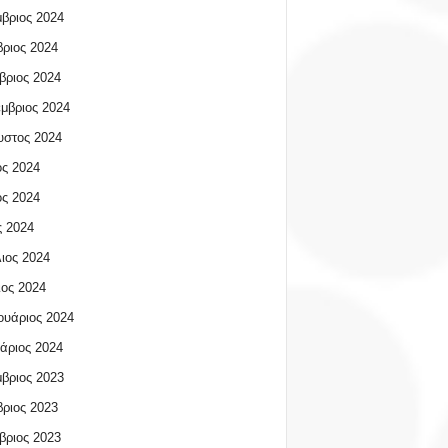
βριος 2024
ριος 2024
βριος 2024
μβριος 2024
υστος 2024
ος 2024
ος 2024
 2024
ιος 2024
ος 2024
υάριος 2024
άριος 2024
βριος 2023
ριος 2023
βριος 2023