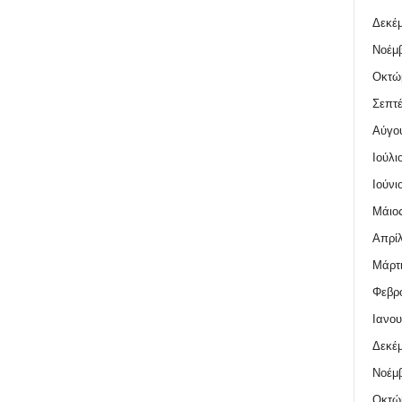
Δεκέμ
Νοέμβ
Οκτώ
Σεπτέ
Αύγο
Ιούλι
Ιούνι
Μάιος
Απρίλ
Μάρτι
Φεβρο
Ιανου
Δεκέμ
Νοέμβ
Οκτώ