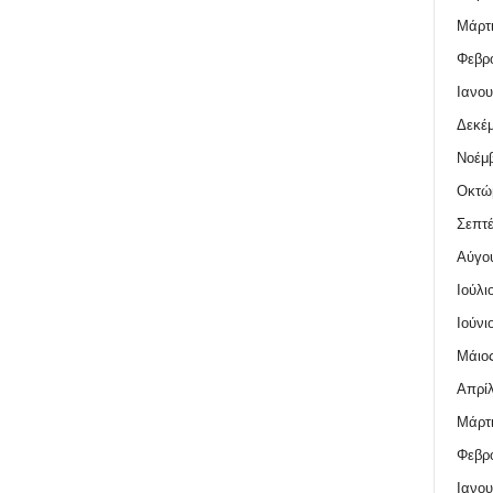
Μάρτι
Φεβρο
Ιανου
Δεκέμ
Νοέμβ
Οκτώ
Σεπτέ
Αύγο
Ιούλι
Ιούνι
Μάιος
Απρίλ
Μάρτι
Φεβρο
Ιανου