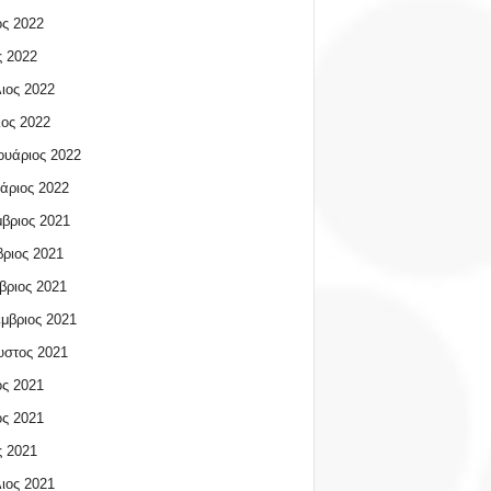
ος 2022
 2022
ιος 2022
ος 2022
υάριος 2022
άριος 2022
βριος 2021
ριος 2021
βριος 2021
μβριος 2021
υστος 2021
ος 2021
ος 2021
 2021
ιος 2021