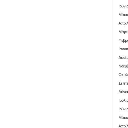
Ιούνι
Μάιος
Απρίλ
Μάρτι
Φεβρο
Ιανου
Δεκέμ
Νοέμβ
Οκτώ
Σεπτέ
Αύγο
Ιούλι
Ιούνι
Μάιος
Απρίλ