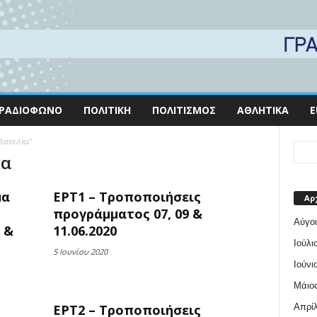
ΡΑΔΙΌΦΩΝΟ
ΠΟΛΙΤΙΚΉ
ΠΟΛΙΤΙΣΜΌΣ
ΑΘΛΗΤΙΚΆ
E
 Παπανίκα"
κα
μα
ΕΡΤ1 – Τροποποιήσεις
Αρ
προγράμματος 07, 09 &
Αύγο
 &
11.06.2020
Ιούλι
5 Ιουνίου 2020
Ιούνι
Μάιος
Απρίλ
ΕΡΤ2 – Τροποποιήσεις