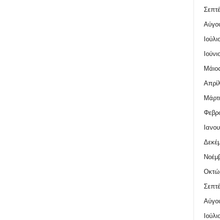
Σεπτέ
Αύγο
Ιούλι
Ιούνι
Μάιος
Απρίλ
Μάρτι
Φεβρο
Ιανου
Δεκέμ
Νοέμβ
Οκτώ
Σεπτέ
Αύγο
Ιούλι