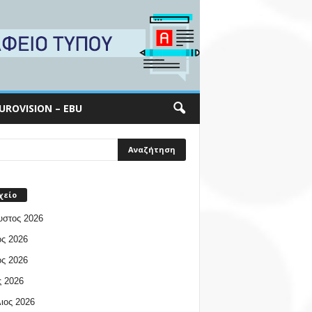
UROVISION – EBU
χείο
υστος 2026
ος 2026
ος 2026
 2026
ιος 2026