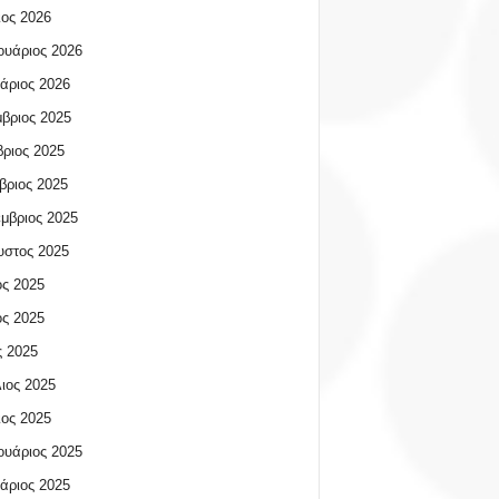
ος 2026
υάριος 2026
άριος 2026
βριος 2025
ριος 2025
βριος 2025
μβριος 2025
υστος 2025
ος 2025
ος 2025
 2025
ιος 2025
ος 2025
υάριος 2025
άριος 2025