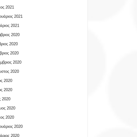
ος 2021
υάριος 2021
άριος 2021
βριος 2020
ριος 2020
βριος 2020
μβριος 2020
υστος 2020
ος 2020
ος 2020
 2020
ιος 2020
ος 2020
υάριος 2020
άριος 2020