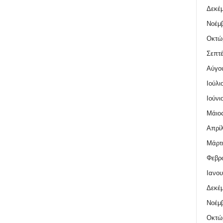
Δεκέμ
Νοέμβ
Οκτώ
Σεπτέ
Αύγο
Ιούλι
Ιούνι
Μάιος
Απρίλ
Μάρτι
Φεβρο
Ιανου
Δεκέμ
Νοέμβ
Οκτώ