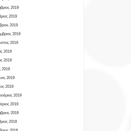
βριος 2019
ριος 2019
βριος 2019
μβριος 2019
υστος 2019
ος 2019
ος 2019
 2019
ιος 2019
ος 2019
υάριος 2019
άριος 2019
βριος 2018
ριος 2018
βριος 2018