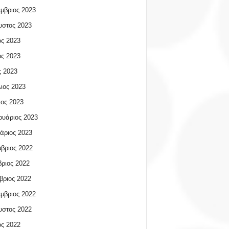
μβριος 2023
υστος 2023
ος 2023
ος 2023
 2023
ιος 2023
ος 2023
υάριος 2023
άριος 2023
βριος 2022
ριος 2022
βριος 2022
μβριος 2022
υστος 2022
ος 2022