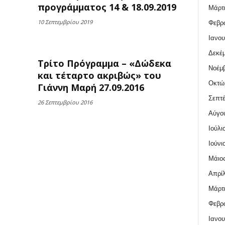
προγράμματος 14 & 18.09.2019
Μάρτι
10 Σεπτεμβρίου 2019
Φεβρο
Ιανου
Δεκέμ
Τρίτο Πρόγραμμα – «Δώδεκα
Νοέμβ
και τέταρτο ακριβώς» του
Οκτώ
Γιάννη Μαρή 27.09.2016
Σεπτέ
26 Σεπτεμβρίου 2016
Αύγο
Ιούλι
Ιούνι
Μάιος
Απρίλ
Μάρτι
Φεβρο
Ιανου