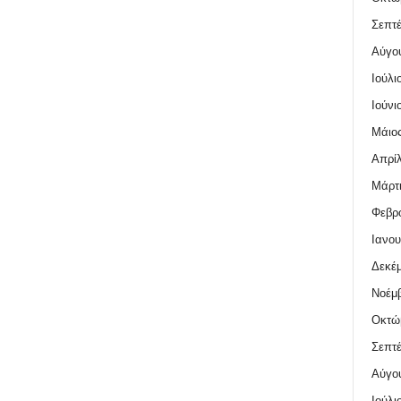
Σεπτέ
Αύγο
Ιούλι
Ιούνι
Μάιος
Απρίλ
Μάρτι
Φεβρο
Ιανου
Δεκέμ
Νοέμβ
Οκτώ
Σεπτέ
Αύγο
Ιούλι