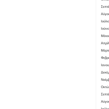
Σεπτέ
Αύγο
Ιούλι
Ιούνι
Μάιος
Απρίλ
Μάρτι
Φεβρο
Ιανου
Δεκέμ
Νοέμβ
Οκτώ
Σεπτέ
Αύγο
Ιούλι