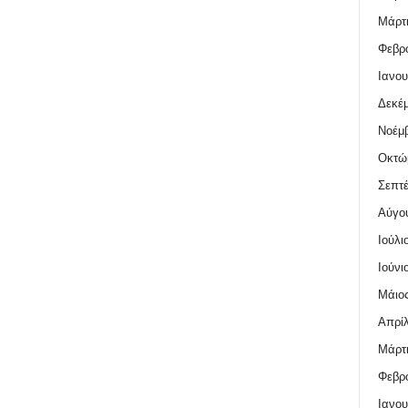
Μάρτι
Φεβρο
Ιανου
Δεκέμ
Νοέμβ
Οκτώ
Σεπτέ
Αύγο
Ιούλι
Ιούνι
Μάιος
Απρίλ
Μάρτι
Φεβρο
Ιανου