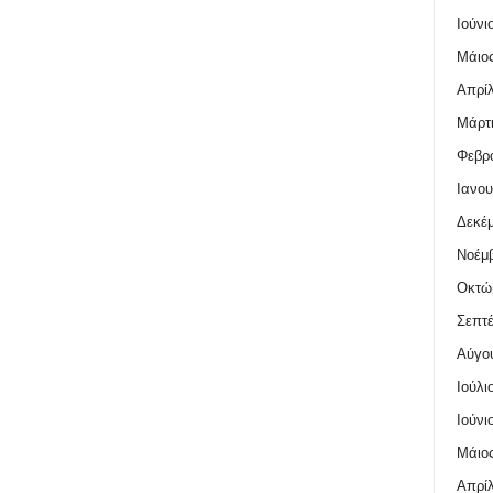
Ιούνι
Μάιος
Απρίλ
Μάρτι
Φεβρο
Ιανου
Δεκέμ
Νοέμβ
Οκτώ
Σεπτέ
Αύγο
Ιούλι
Ιούνι
Μάιος
Απρίλ