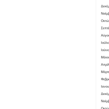
Δεκέμ
Νοέμβ
Οκτώ
Σεπτέ
Αύγο
Ιούλι
Ιούνι
Μάιος
Απρίλ
Μάρτι
Φεβρο
Ιανου
Δεκέμ
Νοέμβ
Οκτώ