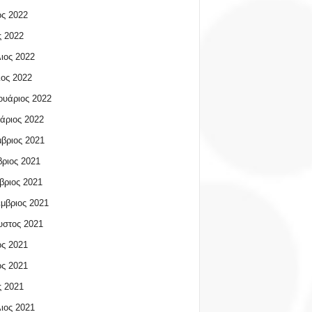
ος 2022
 2022
ιος 2022
ος 2022
υάριος 2022
άριος 2022
βριος 2021
ριος 2021
βριος 2021
μβριος 2021
υστος 2021
ος 2021
ος 2021
 2021
ιος 2021