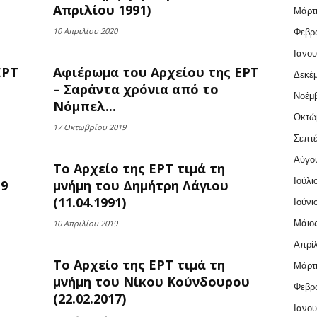
Απριλίου 1991)
Μάρτι
10 Απριλίου 2020
Φεβρο
Ιανου
ΕΡΤ
Αφιέρωμα του Αρχείου της ΕΡΤ
Δεκέμ
– Σαράντα χρόνια από το
Νοέμβ
Νόμπελ...
Οκτώ
17 Οκτωβρίου 2019
Σεπτέ
Αύγο
Το Αρχείο της ΕΡΤ τιμά τη
Ιούλι
19
μνήμη του Δημήτρη Λάγιου
(11.04.1991)
Ιούνι
Μάιος
10 Απριλίου 2019
Απρίλ
Το Αρχείο της ΕΡΤ τιμά τη
Μάρτι
μνήμη του Νίκου Κούνδουρου
Φεβρο
(22.02.2017)
Ιανου