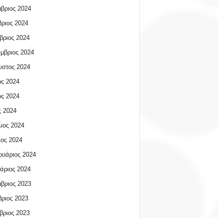
βριος 2024
ριος 2024
βριος 2024
μβριος 2024
υστος 2024
ος 2024
ος 2024
 2024
ιος 2024
ος 2024
υάριος 2024
άριος 2024
βριος 2023
ριος 2023
βριος 2023