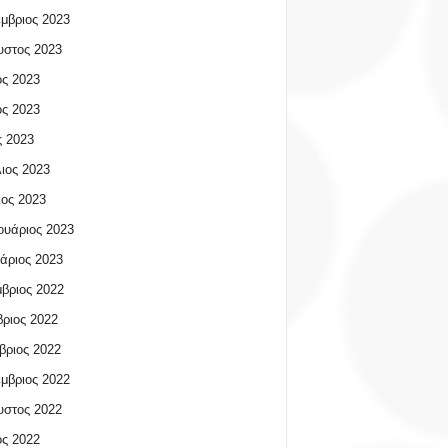
μβριος 2023
υστος 2023
ος 2023
ος 2023
 2023
ιος 2023
ος 2023
υάριος 2023
άριος 2023
βριος 2022
ριος 2022
βριος 2022
μβριος 2022
υστος 2022
ος 2022