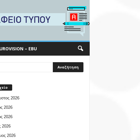
UROVISION – EBU
χείο
υστος 2026
ος 2026
ος 2026
 2026
ιος 2026