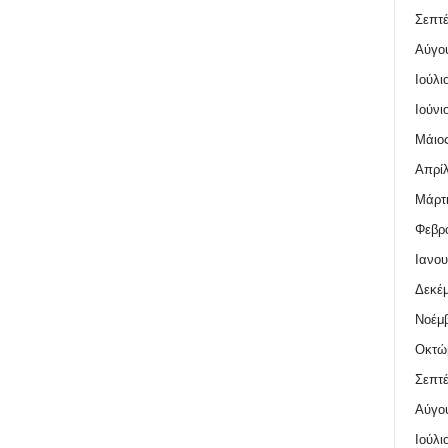
Σεπτέ
Αύγο
Ιούλι
Ιούνι
Μάιος
Απρίλ
Μάρτι
Φεβρο
Ιανου
Δεκέμ
Νοέμβ
Οκτώ
Σεπτέ
Αύγο
Ιούλι