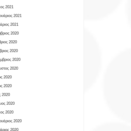
ος 2021
υάριος 2021
άριος 2021
βριος 2020
ριος 2020
βριος 2020
μβριος 2020
υστος 2020
ος 2020
ος 2020
 2020
ιος 2020
ος 2020
υάριος 2020
άριος 2020