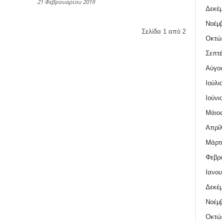
21 Φεβρουαρίου 2019
Δεκέμ
Νοέμβ
Σελίδα 1 από 2
Οκτώ
Σεπτέ
Αύγο
Ιούλι
Ιούνι
Μάιος
Απρίλ
Μάρτι
Φεβρο
Ιανου
Δεκέμ
Νοέμβ
Οκτώ