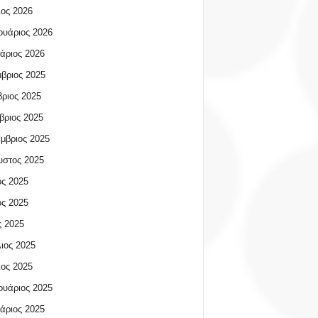
ος 2026
υάριος 2026
άριος 2026
βριος 2025
ριος 2025
βριος 2025
μβριος 2025
υστος 2025
ος 2025
ος 2025
 2025
ιος 2025
ος 2025
υάριος 2025
άριος 2025