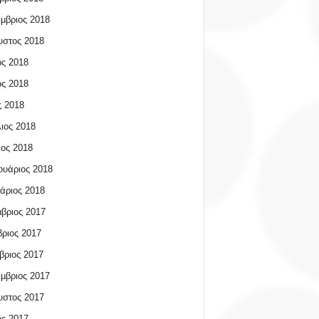
μβριος 2018
υστος 2018
ος 2018
ος 2018
 2018
ιος 2018
ος 2018
υάριος 2018
άριος 2018
βριος 2017
ριος 2017
βριος 2017
μβριος 2017
υστος 2017
ος 2017