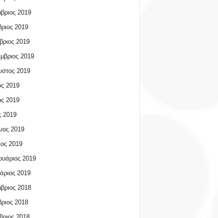
βριος 2019
ριος 2019
βριος 2019
μβριος 2019
υστος 2019
ος 2019
ος 2019
 2019
ιος 2019
ος 2019
υάριος 2019
άριος 2019
βριος 2018
ριος 2018
βριος 2018