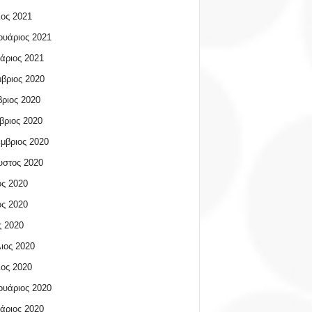
ος 2021
υάριος 2021
άριος 2021
βριος 2020
ριος 2020
βριος 2020
μβριος 2020
υστος 2020
ος 2020
ος 2020
 2020
ιος 2020
ος 2020
υάριος 2020
άριος 2020