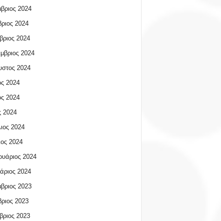
βριος 2024
ριος 2024
βριος 2024
μβριος 2024
υστος 2024
ος 2024
ος 2024
 2024
ιος 2024
ος 2024
υάριος 2024
άριος 2024
βριος 2023
ριος 2023
βριος 2023