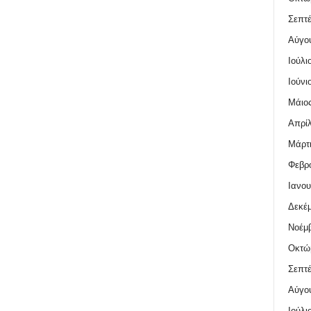
Σεπτέ
Αύγο
Ιούλι
Ιούνι
Μάιος
Απρίλ
Μάρτι
Φεβρο
Ιανου
Δεκέμ
Νοέμβ
Οκτώ
Σεπτέ
Αύγο
Ιούλι