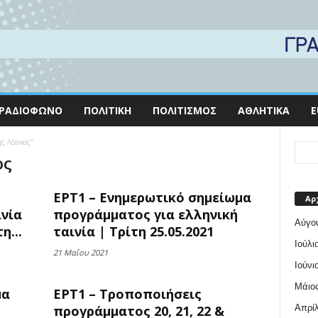
ΡΑΔΙΌΦΩΝΟ
ΠΟΛΙΤΙΚΉ
ΠΟΛΙΤΙΣΜΌΣ
ΑΘΛΗΤΙΚΆ
E
ης Λάσκος"
ος
ΕΡΤ1 – Ενημερωτικό σημείωμα
Αρ
νία
προγράμματος για ελληνική
Αύγο
η...
ταινία | Τρίτη 25.05.2021
Ιούλι
21 Μαΐου 2021
Ιούνι
Μάιος
μα
ΕΡΤ1 – Τροποποιήσεις
Απρίλ
προγράμματος 20, 21, 22 &