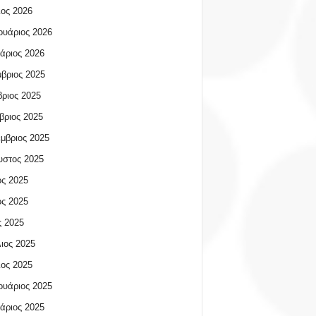
ος 2026
υάριος 2026
άριος 2026
βριος 2025
ριος 2025
βριος 2025
μβριος 2025
υστος 2025
ος 2025
ος 2025
 2025
ιος 2025
ος 2025
υάριος 2025
άριος 2025