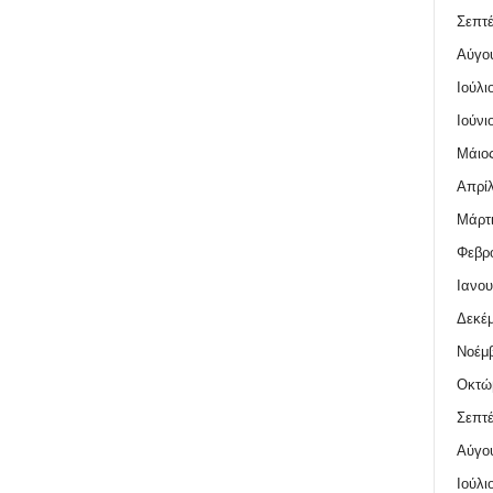
Σεπτέ
Αύγο
Ιούλι
Ιούνι
Μάιος
Απρίλ
Μάρτι
Φεβρο
Ιανου
Δεκέμ
Νοέμβ
Οκτώ
Σεπτέ
Αύγο
Ιούλι