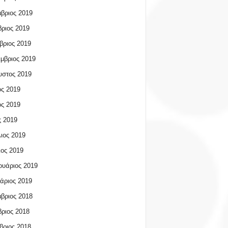
βριος 2019
ριος 2019
βριος 2019
μβριος 2019
υστος 2019
ος 2019
ος 2019
 2019
ιος 2019
ος 2019
υάριος 2019
άριος 2019
βριος 2018
ριος 2018
βριος 2018