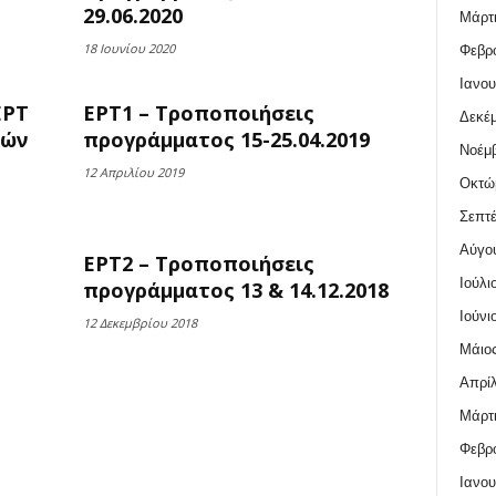
29.06.2020
Μάρτι
18 Ιουνίου 2020
Φεβρο
Ιανου
ΕΡΤ
ΕΡΤ1 – Τροποποιήσεις
Δεκέμ
τών
προγράμματος 15-25.04.2019
Νοέμβ
12 Απριλίου 2019
Οκτώ
Σεπτέ
Αύγο
ΕΡΤ2 – Τροποποιήσεις
Ιούλι
προγράμματος 13 & 14.12.2018
Ιούνι
12 Δεκεμβρίου 2018
Μάιος
Απρίλ
Μάρτι
Φεβρο
Ιανου