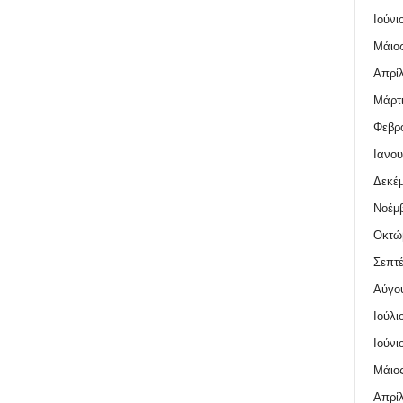
Ιούνι
Μάιος
Απρίλ
Μάρτι
Φεβρο
Ιανου
Δεκέμ
Νοέμβ
Οκτώ
Σεπτέ
Αύγο
Ιούλι
Ιούνι
Μάιος
Απρίλ