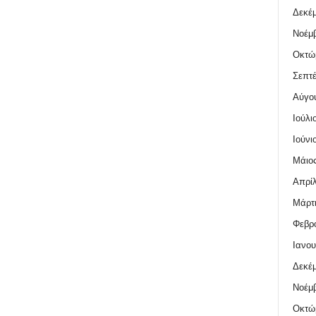
Δεκέμ
Νοέμβ
Οκτώ
Σεπτέ
Αύγο
Ιούλι
Ιούνι
Μάιος
Απρίλ
Μάρτι
Φεβρο
Ιανου
Δεκέμ
Νοέμβ
Οκτώ