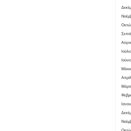
Δεκέμ
Νοέμβ
Οκτώ
Σεπτέ
Αύγο
Ιούλι
Ιούνι
Μάιος
Απρίλ
Μάρτι
Φεβρο
Ιανου
Δεκέμ
Νοέμβ
Οκτώ