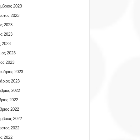
μβριος 2023
υστος 2023
ος 2023
ος 2023
 2023
ιος 2023
ος 2023
υάριος 2023
άριος 2023
βριος 2022
ριος 2022
βριος 2022
μβριος 2022
υστος 2022
ος 2022