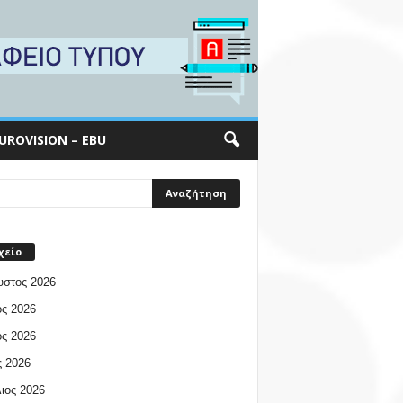
UROVISION – EBU
χείο
υστος 2026
ος 2026
ος 2026
 2026
ιος 2026