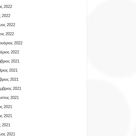
ος 2022
 2022
ιος 2022
ος 2022
υάριος 2022
άριος 2022
βριος 2021
ριος 2021
βριος 2021
μβριος 2021
υστος 2021
ος 2021
ος 2021
 2021
ιος 2021