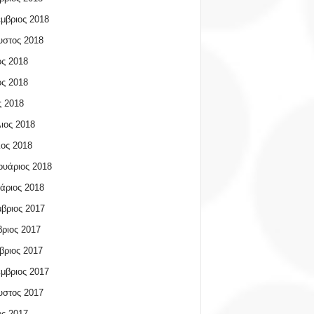
μβριος 2018
υστος 2018
ος 2018
ος 2018
 2018
ιος 2018
ος 2018
υάριος 2018
άριος 2018
βριος 2017
ριος 2017
βριος 2017
μβριος 2017
υστος 2017
ος 2017