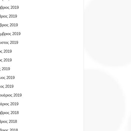
βριος 2019
ριος 2019
βριος 2019
μβριος 2019
υστος 2019
ος 2019
ος 2019
 2019
ιος 2019
ος 2019
υάριος 2019
άριος 2019
βριος 2018
ριος 2018
βριος 2018