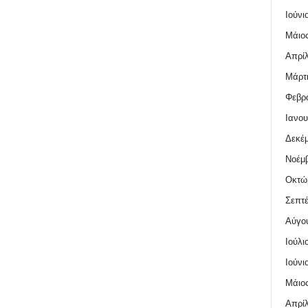
Ιούνι
Μάιος
Απρίλ
Μάρτι
Φεβρο
Ιανου
Δεκέμ
Νοέμβ
Οκτώ
Σεπτέ
Αύγο
Ιούλι
Ιούνι
Μάιος
Απρίλ