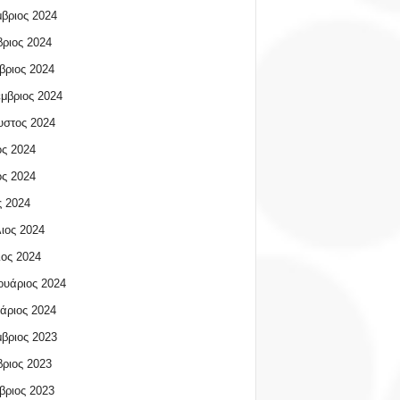
βριος 2024
ριος 2024
βριος 2024
μβριος 2024
υστος 2024
ος 2024
ος 2024
 2024
ιος 2024
ος 2024
υάριος 2024
άριος 2024
βριος 2023
ριος 2023
βριος 2023