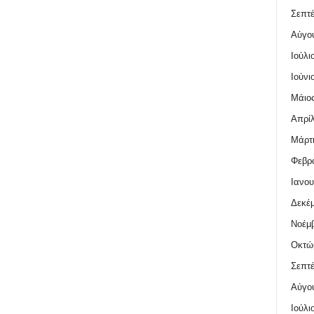
Σεπτέ
Αύγο
Ιούλι
Ιούνι
Μάιος
Απρίλ
Μάρτι
Φεβρο
Ιανου
Δεκέμ
Νοέμβ
Οκτώ
Σεπτέ
Αύγο
Ιούλι