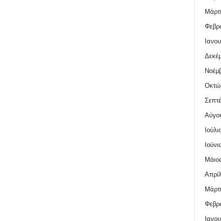
Μάρτι
Φεβρο
Ιανου
Δεκέμ
Νοέμβ
Οκτώ
Σεπτέ
Αύγο
Ιούλι
Ιούνι
Μάιος
Απρίλ
Μάρτι
Φεβρο
Ιανου