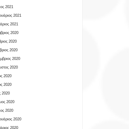
ος 2021
υάριος 2021
άριος 2021
βριος 2020
ριος 2020
βριος 2020
μβριος 2020
υστος 2020
ος 2020
ος 2020
 2020
ιος 2020
ος 2020
υάριος 2020
άριος 2020