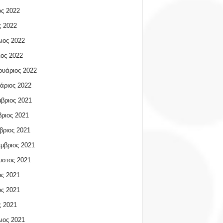
ος 2022
 2022
ιος 2022
ος 2022
υάριος 2022
άριος 2022
βριος 2021
ριος 2021
βριος 2021
μβριος 2021
υστος 2021
ος 2021
ος 2021
 2021
ιος 2021