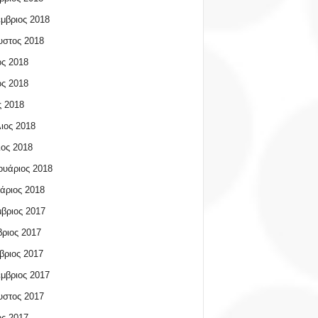
μβριος 2018
υστος 2018
ος 2018
ος 2018
 2018
ιος 2018
ος 2018
υάριος 2018
άριος 2018
βριος 2017
ριος 2017
βριος 2017
μβριος 2017
υστος 2017
ος 2017