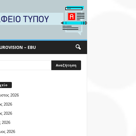
UROVISION – EBU
χείο
υστος 2026
ος 2026
ος 2026
 2026
ιος 2026