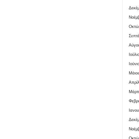
Δεκέμ
Νοέμβ
Οκτώ
Σεπτέ
Αύγο
Ιούλι
Ιούνι
Μάιος
Απρίλ
Μάρτι
Φεβρο
Ιανου
Δεκέμ
Νοέμβ
Οκτώ