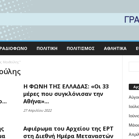
ΡΑΔΙΌΦΩΝΟ
ΠΟΛΙΤΙΚΉ
ΠΟΛΙΤΙΣΜΌΣ
ΑΘΛΗΤΙΚΆ
E
ρος Μανθούλης"
θούλης
Η ΦΩΝΗ ΤΗΣ ΕΛΛΑΔΑΣ: «Οι 33
Αρ
μέρες που συγκλόνισαν την
Αύγο
...
Αθήνα»...
Ιούλι
27 Απριλίου 2022
Ιούνι
Μάιος
ής
Αφιέρωμα του Αρχείου της ΕΡΤ
Απρίλ
μα
στη Διεθνή Ημέρα Μεταναστών