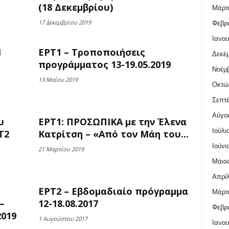
(18 Δεκεμβρίου)
Μάρτι
17 Δεκεμβρίου 2019
Φεβρο
Ιανου
Η
ΕΡΤ1 – Τροποποιήσεις
Δεκέμ
προγράμματος 13-19.05.2019
Νοέμβ
13 Μαΐου 2019
Οκτώ
Σεπτέ
Αύγο
υ
ΕΡΤ1: ΠΡΟΣΩΠΙΚΑ με την Έλενα
Ιούλι
Τ2
Κατρίτση – «Από τον Μάη του...
Ιούνι
21 Μαρτίου 2019
Μάιος
Απρίλ
ΕΡΤ2 – Εβδομαδιαίο πρόγραμμα
Μάρτι
–
12-18.08.2017
Φεβρο
2019
1 Αυγούστου 2017
Ιανου