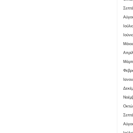
Σεπτέ
Αύγο
Ιούλι
Ιούνι
Μάιος
Απρίλ
Μάρτι
Φεβρο
Ιανου
Δεκέμ
Νοέμβ
Οκτώ
Σεπτέ
Αύγο
Ιούλι