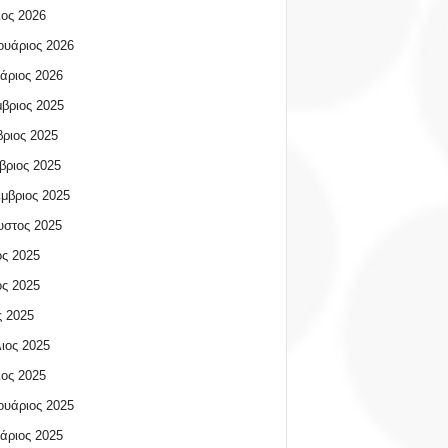
ος 2026
υάριος 2026
άριος 2026
βριος 2025
ριος 2025
βριος 2025
μβριος 2025
υστος 2025
ος 2025
ος 2025
 2025
ιος 2025
ος 2025
υάριος 2025
άριος 2025