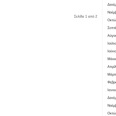
Δεκέμ
Νοέμβ
Σελίδα 1 από 2
Οκτώ
Σεπτέ
Αύγο
Ιούλι
Ιούνι
Μάιος
Απρίλ
Μάρτι
Φεβρο
Ιανου
Δεκέμ
Νοέμβ
Οκτώ