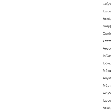
Φεβρο
Ιανου
Δεκέμ
Νοέμβ
Οκτώ
Σεπτέ
Αύγο
Ιούλι
Ιούνι
Μάιος
Απρίλ
Μάρτι
Φεβρο
Ιανου
Δεκέμ