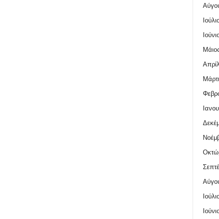
Αύγο
Ιούλι
Ιούνι
Μάιος
Απρίλ
Μάρτι
Φεβρο
Ιανου
Δεκέμ
Νοέμβ
Οκτώ
Σεπτέ
Αύγο
Ιούλι
Ιούνι