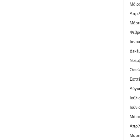
Μάιος
Απρίλ
Μάρτι
Φεβρο
Ιανου
Δεκέμ
Νοέμβ
Οκτώ
Σεπτέ
Αύγο
Ιούλι
Ιούνι
Μάιος
Απρίλ
Μάρτι