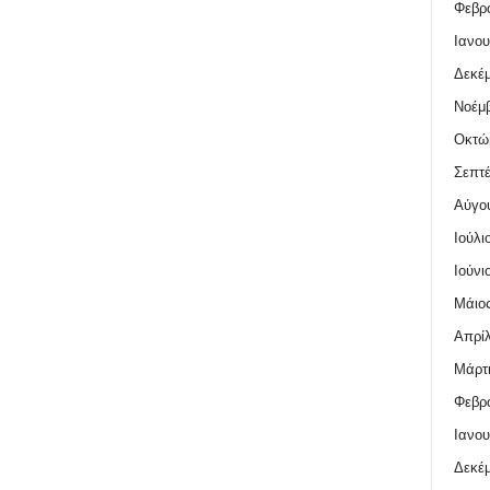
Φεβρο
Ιανου
Δεκέμ
Νοέμβ
Οκτώ
Σεπτέ
Αύγο
Ιούλι
Ιούνι
Μάιος
Απρίλ
Μάρτι
Φεβρο
Ιανου
Δεκέμ