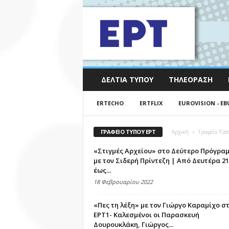
ΔΕΛΤΊΑ ΤΎΠΟΥ
ΤΗΛΕΌΡΑΣΗ
ERTECHO
ERTFLIX
EUROVISION - EB
ΓΡΑΦΕΊΟ ΤΎΠΟΥ ΕΡΤ
Αρχική
Γραφείο Τύπ
«Στιγμές Αρχείου» στο Δεύτερο Πρόγρα
με τον Σιδερή Πρίντεζη | Από Δευτέρα 21
έως...
18 Φεβρουαρίου 2022
«Πες τη λέξη» με τον Γιώργο Καραμίχο σ
ΕΡΤ1- Καλεσμένοι οι Παρασκευή
Δουρουκλάκη, Γιώργος...