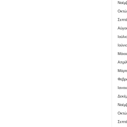
Νοέμβ
Οκτώ
Σεπτέ
Αύγο
Ιούλι
Ιούνι
Μάιος
Απρίλ
Μάρτι
Φεβρο
Ιανου
Δεκέμ
Νοέμβ
Οκτώ
Σεπτέ