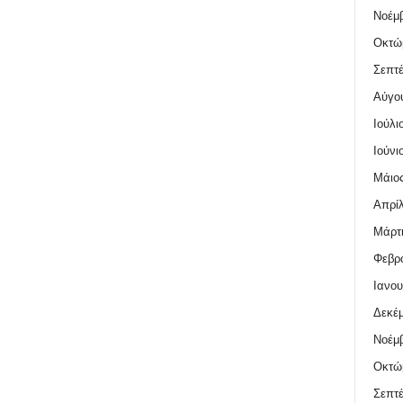
Νοέμβ
Οκτώ
Σεπτέ
Αύγο
Ιούλι
Ιούνι
Μάιος
Απρίλ
Μάρτι
Φεβρο
Ιανου
Δεκέμ
Νοέμβ
Οκτώ
Σεπτέ