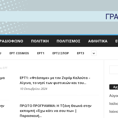
ΡΑΔΙΌΦΩΝΟ
ΠΟΛΙΤΙΚΉ
ΠΟΛΙΤΙΣΜΌΣ
ΑΘΛΗΤΙΚΆ
E
U
EΡΤ COSMOS
EΡΤ1
EΡΤ2 ΣΠΟΡ
EΡΤ3
ου ΕΡΤ
μμα
ΕΡΤ1: «Φτάσαμε» με τον Ζερόμ Καλούτα –
Αίγινα, το νησί των φιστικιών και του...
Αρ
10 Οκτωβρίου 2024
Αύγο
Ιούλι
την
ΠΡΩΤΟ ΠΡΟΓΡΑΜΜΑ: Η Τζένη Θεωνά στην
εκπομπή «Έχω κάτι να σου πω» |
Ιούνι
Παρασκευή...