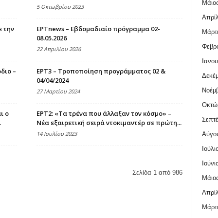
Μάιος
5 Οκτωβρίου 2023
Απρίλ
 την
ΕΡΤnews – Εβδομαδιαίο πρόγραμμα 02-
Μάρτι
08.05.2026
Φεβρο
22 Απριλίου 2026
Ιανου
διο –
ΕΡΤ3 – Τροποποίηση προγράμματος 02 &
Δεκέμ
04/04/2024
Νοέμβ
27 Μαρτίου 2024
Οκτώ
ι ο
ΕΡΤ2: «Τα τρένα που άλλαξαν τον κόσμο» –
Σεπτέ
.
Νέα εξαιρετική σειρά ντοκιμαντέρ σε πρώτη...
14 Ιουλίου 2023
Αύγο
Ιούλι
Ιούνι
Σελίδα 1 από 986
Μάιος
Απρίλ
Μάρτι