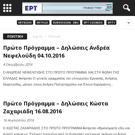
ERTECHO
ERTFLIX
EUROVISION - EBU
EΡΤ COSMOS
EΡΤ1
ΠΟΛΙΤΙΚΉ
Αρχική
Πολιτική
Πρώτο Πρόγραμμα – Δηλώσεις Ανδρέα
Νεφελούδη 04.10.2016
4 Οκτωβρίου 2016
Ο ΑΝΔΡΕΑΣ ΝΕΦΕΛΟΥΔΗΣ ΣΤΟ ΠΡΩΤO ΠΡΟΓΡΑΜΜΑ ΚΑΙ ΣΤΗ ΦΩΝΗ ΤΗΣ
ΕΛΛΑΔΑΣ #ertproto Ο γενικός γραμματέας του υπουργείου Εργασίας, Ανδρέας
Νεφελούδης, μίλησε στους Ανδρέα Παπασταματίου και Έλενα Καραγιάννη...
Πρώτο Πρόγραμμα – Δηλώσεις Κώστα
Ζαχαριάδη 16.08.2016
16 Αυγούστου 2016
O ΚΩΣΤΑΣ ΖΑΧΑΡΙΑΔΗΣ ΣΤΟ ΠΡΩΤO ΠΡΟΓΡΑΜΜΑ #ertproto «Βρισκόμαστε εδώ και
πολλά χρόνια ως Έλληνες πιεσμένοι από τις δυσκολίες και έχουμε ανάγκη να δούμε