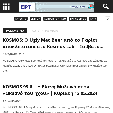
ERTECHO
ERTFLIX
EUROVISION - EBU
EΡΤ COSMOS
EΡΤ1
ΡΑΔΙΌΦΩΝΟ
Αρχική
Ραδιόφωνο
KOSMOS: O Ugly Mac Beer από το Παρίσι
αποκλειστικά στο Kosmos Lab | Σάββατο...
8 Μαρτίου 2023
KOSMOS O Ugly Mac Beer από το Παρίσι αποκλειστικά στο Kosmos Lab Σάββατο 11
Μαρτίου 2023, στις 24:00 O Γάλλος beatmaker Ugly Mac Beer αρχίζει την καριέρα του
στα...
KOSMOS 93.6 – Η Ελένη Μυλωνά στον
«Ωκεανό του ήχου» | Κυριακή 12.05.2024
8 Μαΐου 2024
KOSMOS 93.6 Η Ελένη Μυλωνά στον «Ωκεανό του ήχου» Κυριακή 12 Μαΐου 2024, στις
20:00 Την Κυριακή 12 Μαΐου 2024, στον «Ωκεανό του ήχου» ταξιδεύουμε από το...