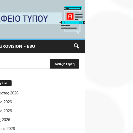
UROVISION – EBU
χείο
υστος 2026
ος 2026
ος 2026
 2026
ιος 2026