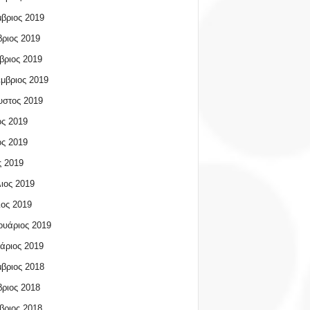
βριος 2019
ριος 2019
βριος 2019
μβριος 2019
υστος 2019
ος 2019
ος 2019
 2019
ιος 2019
ος 2019
υάριος 2019
άριος 2019
βριος 2018
ριος 2018
βριος 2018