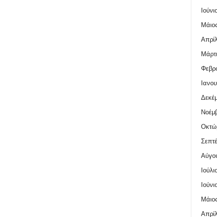
Ιούνι
Μάιος
Απρίλ
Μάρτι
Φεβρο
Ιανου
Δεκέμ
Νοέμβ
Οκτώ
Σεπτέ
Αύγο
Ιούλι
Ιούνι
Μάιος
Απρίλ