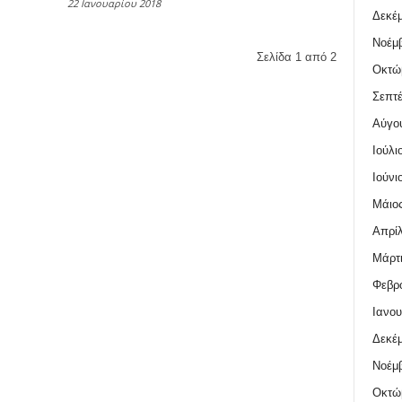
22 Ιανουαρίου 2018
Δεκέμ
Νοέμβ
Σελίδα 1 από 2
Οκτώ
Σεπτέ
Αύγο
Ιούλι
Ιούνι
Μάιος
Απρίλ
Μάρτι
Φεβρο
Ιανου
Δεκέμ
Νοέμβ
Οκτώ