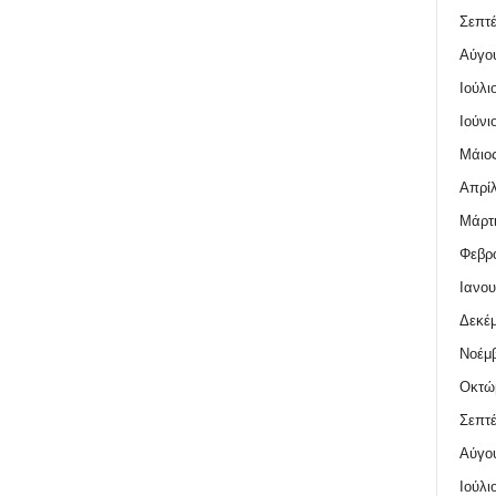
Σεπτέ
Αύγο
Ιούλι
Ιούνι
Μάιος
Απρίλ
Μάρτι
Φεβρο
Ιανου
Δεκέμ
Νοέμβ
Οκτώ
Σεπτέ
Αύγο
Ιούλι