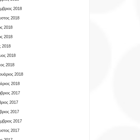
μβριος 2018
υστος 2018
ος 2018
ος 2018
 2018
ιος 2018
ος 2018
υάριος 2018
άριος 2018
βριος 2017
ριος 2017
βριος 2017
μβριος 2017
υστος 2017
ος 2017