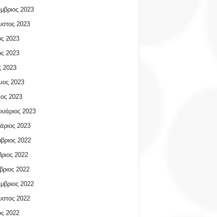
μβριος 2023
υστος 2023
ος 2023
ος 2023
 2023
ιος 2023
ος 2023
υάριος 2023
άριος 2023
βριος 2022
ριος 2022
βριος 2022
μβριος 2022
υστος 2022
ος 2022