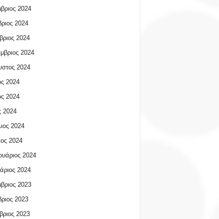
βριος 2024
ριος 2024
βριος 2024
μβριος 2024
υστος 2024
ος 2024
ος 2024
 2024
ιος 2024
ος 2024
υάριος 2024
άριος 2024
βριος 2023
ριος 2023
βριος 2023