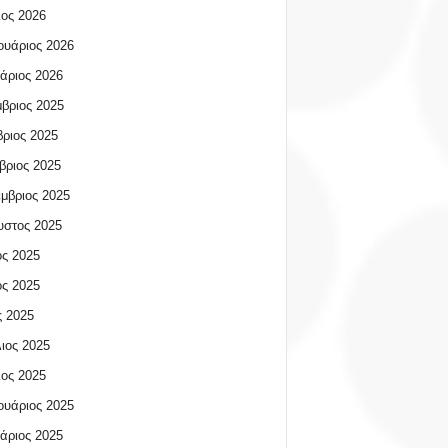
ος 2026
υάριος 2026
άριος 2026
βριος 2025
ριος 2025
βριος 2025
μβριος 2025
υστος 2025
ος 2025
ος 2025
 2025
ιος 2025
ος 2025
υάριος 2025
άριος 2025