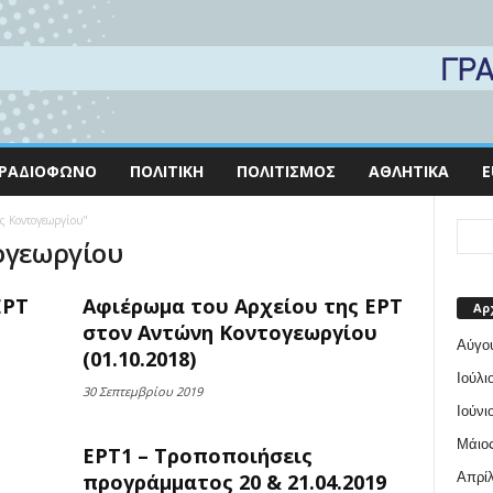
ΡΑΔΙΌΦΩΝΟ
ΠΟΛΙΤΙΚΉ
ΠΟΛΙΤΙΣΜΌΣ
ΑΘΛΗΤΙΚΆ
E
ης Κοντογεωργίου"
ογεωργίου
ΕΡΤ
Αφιέρωμα του Αρχείου της ΕΡΤ
Αρ
στον Αντώνη Κοντογεωργίου
Αύγο
(01.10.2018)
Ιούλι
30 Σεπτεμβρίου 2019
Ιούνι
Μάιος
ΕΡΤ1 – Τροποποιήσεις
Απρίλ
προγράμματος 20 & 21.04.2019