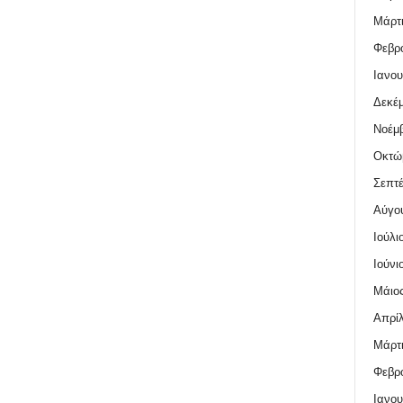
Μάρτι
Φεβρο
Ιανου
Δεκέμ
Νοέμβ
Οκτώ
Σεπτέ
Αύγο
Ιούλι
Ιούνι
Μάιος
Απρίλ
Μάρτι
Φεβρο
Ιανου