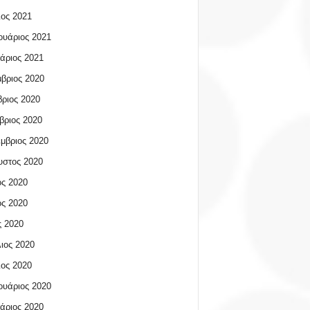
ος 2021
υάριος 2021
άριος 2021
βριος 2020
ριος 2020
βριος 2020
μβριος 2020
υστος 2020
ος 2020
ος 2020
 2020
ιος 2020
ος 2020
υάριος 2020
άριος 2020