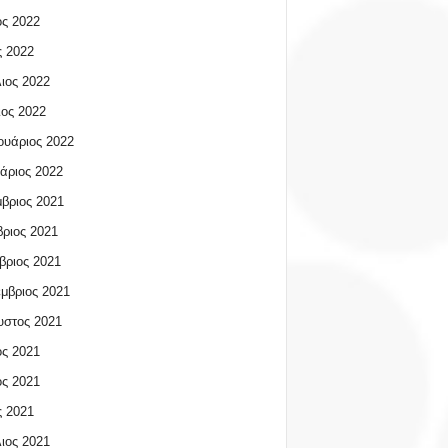
ος 2022
 2022
ιος 2022
ος 2022
υάριος 2022
άριος 2022
βριος 2021
ριος 2021
βριος 2021
μβριος 2021
υστος 2021
ος 2021
ος 2021
 2021
ιος 2021