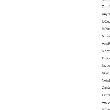
Σεπτέ
Αύγο
Ιούλι
Ιούνι
Μάιος
Απρίλ
Μάρτι
Φεβρο
Ιανου
Δεκέμ
Νοέμβ
Οκτώ
Σεπτέ
Αύγο
Ιούλι