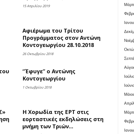
Μάρτι
15 Απριλίου 2019
Φεβρο
Ιανου
Αφιέρωμα του Τρίτου
Δεκέμ
Προγράμματος στον Αντώνη
Νοέμβ
Κοντογεωργίου 28.10.2018
Οκτώ
26 Οκτωβρίου 2018
Σεπτέ
Αύγο
του
“Έφυγε” ο Αντώνης
Ιούλι
Κοντογεωργίου
Ιούνι
1 Οκτωβρίου 2018
Μάιος
Απρίλ
Σ»
Η Χορωδία της ΕΡΤ στις
Μάρτι
ηση
εορταστικές εκδηλώσεις στη
Φεβρο
μνήμη των Τριών...
Ιανου