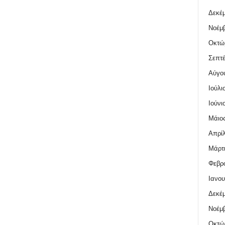
Δεκέμ
Νοέμβ
Οκτώ
Σεπτέ
Αύγο
Ιούλι
Ιούνι
Μάιος
Απρίλ
Μάρτι
Φεβρο
Ιανου
Δεκέμ
Νοέμβ
Οκτώ