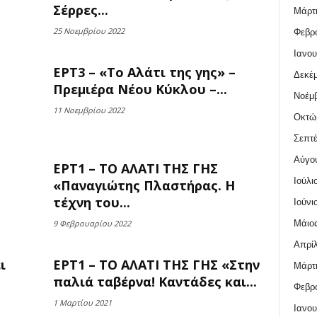
Σέρρες...
Μάρτι
25 Νοεμβρίου 2022
Φεβρο
Ιανου
ΕΡΤ3 – «Το Αλάτι της γης» –
Δεκέμ
Πρεμιέρα Νέου Κύκλου –...
Νοέμβ
11 Νοεμβρίου 2022
Οκτώ
Σεπτέ
Αύγο
ΕΡΤ1 – ΤΟ ΑΛΑΤΙ ΤΗΣ ΓΗΣ
Ιούλι
«Παναγιώτης Πλαστήρας. Η
τέχνη του...
Ιούνι
Μάιος
9 Φεβρουαρίου 2022
Απρίλ
ι
ΕΡΤ1 – ΤΟ ΑΛΑΤΙ ΤΗΣ ΓΗΣ «Στην
Μάρτι
παλιά ταβέρνα! Καντάδες και...
Φεβρο
1 Μαρτίου 2021
Ιανου