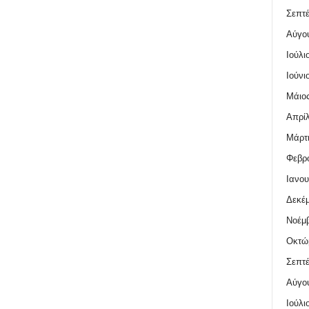
Σεπτέ
Αύγο
Ιούλι
Ιούνι
Μάιος
Απρίλ
Μάρτι
Φεβρο
Ιανου
Δεκέμ
Νοέμβ
Οκτώ
Σεπτέ
Αύγο
Ιούλι