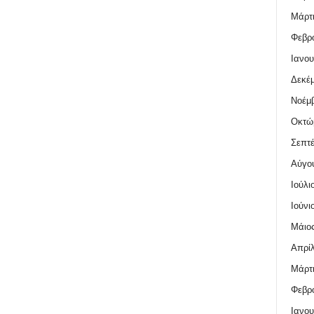
Μάρτι
Φεβρο
Ιανου
Δεκέμ
Νοέμβ
Οκτώ
Σεπτέ
Αύγο
Ιούλι
Ιούνι
Μάιος
Απρίλ
Μάρτι
Φεβρο
Ιανου