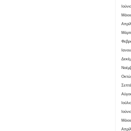
Ιούνι
Μάιος
Απρίλ
Μάρτι
Φεβρο
Ιανου
Δεκέμ
Νοέμβ
Οκτώ
Σεπτέ
Αύγο
Ιούλι
Ιούνι
Μάιος
Απρίλ