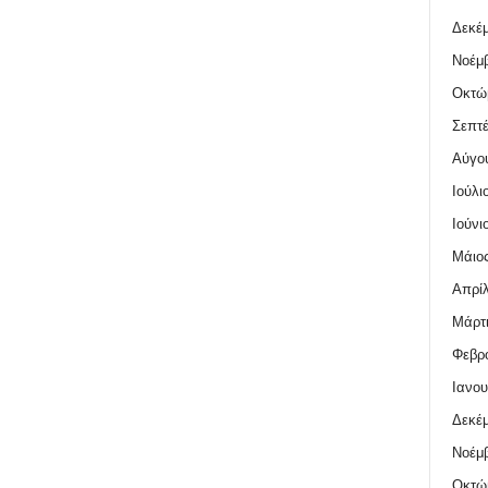
Δεκέμ
Νοέμβ
Οκτώ
Σεπτέ
Αύγο
Ιούλι
Ιούνι
Μάιος
Απρίλ
Μάρτι
Φεβρο
Ιανου
Δεκέμ
Νοέμβ
Οκτώ