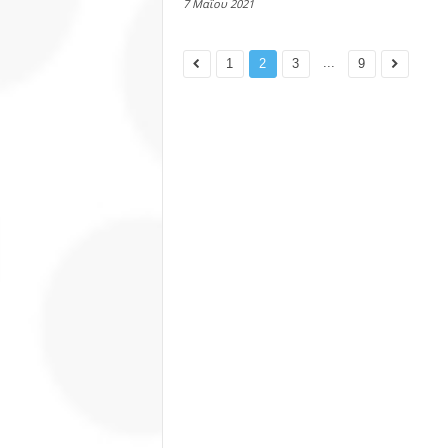
7 Μαΐου 2021
...
1
2
3
9