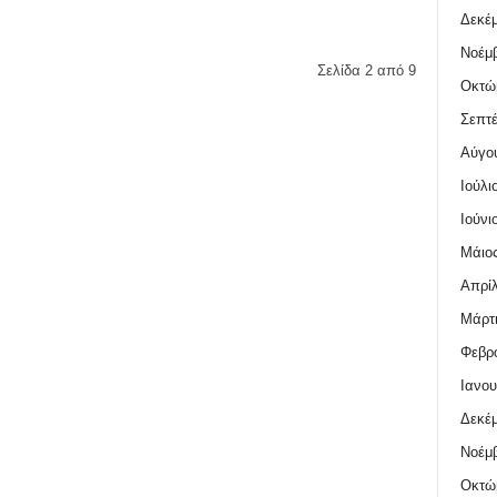
Δεκέμ
Νοέμβ
Σελίδα 2 από 9
Οκτώ
Σεπτέ
Αύγο
Ιούλι
Ιούνι
Μάιος
Απρίλ
Μάρτι
Φεβρο
Ιανου
Δεκέμ
Νοέμβ
Οκτώ