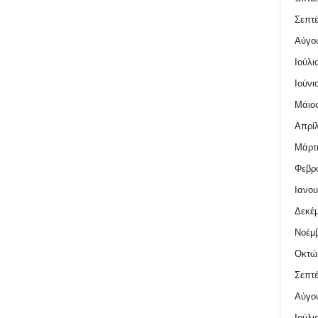
Σεπτέ
Αύγο
Ιούλι
Ιούνι
Μάιος
Απρίλ
Μάρτι
Φεβρο
Ιανου
Δεκέμ
Νοέμβ
Οκτώ
Σεπτέ
Αύγο
Ιούλι