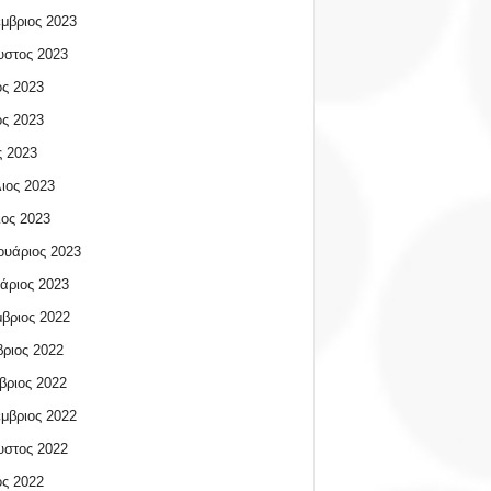
μβριος 2023
υστος 2023
ος 2023
ος 2023
 2023
ιος 2023
ος 2023
υάριος 2023
άριος 2023
βριος 2022
ριος 2022
βριος 2022
μβριος 2022
υστος 2022
ος 2022