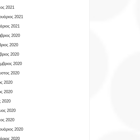
ος 2021
υάριος 2021
άριος 2021
βριος 2020
ριος 2020
βριος 2020
μβριος 2020
υστος 2020
ος 2020
ος 2020
 2020
ιος 2020
ος 2020
υάριος 2020
άριος 2020