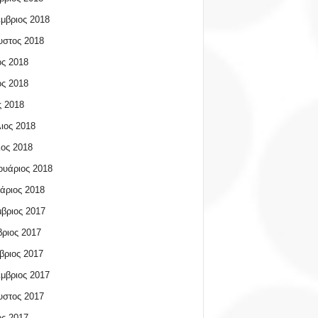
μβριος 2018
υστος 2018
ος 2018
ος 2018
 2018
ιος 2018
ος 2018
υάριος 2018
άριος 2018
βριος 2017
ριος 2017
βριος 2017
μβριος 2017
υστος 2017
ος 2017