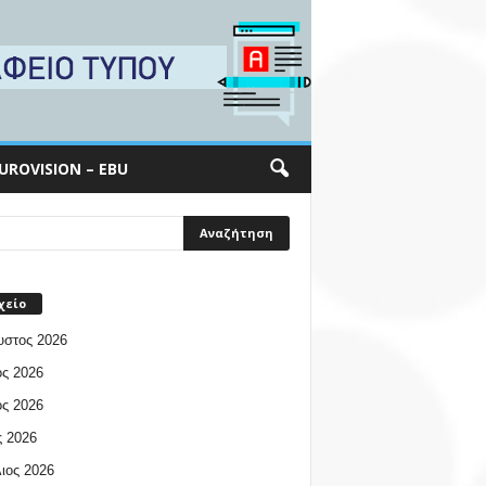
UROVISION – EBU
χείο
υστος 2026
ος 2026
ος 2026
 2026
ιος 2026