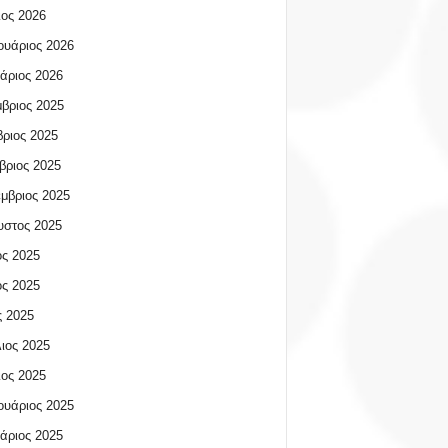
ος 2026
υάριος 2026
άριος 2026
βριος 2025
ριος 2025
βριος 2025
μβριος 2025
υστος 2025
ος 2025
ος 2025
 2025
ιος 2025
ος 2025
υάριος 2025
άριος 2025