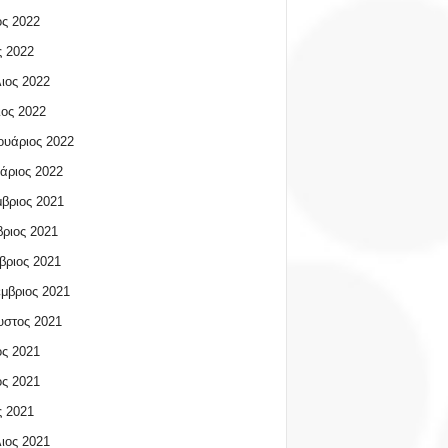
ος 2022
 2022
ιος 2022
ος 2022
υάριος 2022
άριος 2022
βριος 2021
ριος 2021
βριος 2021
μβριος 2021
υστος 2021
ος 2021
ος 2021
 2021
ιος 2021