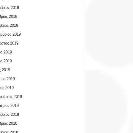
βριος 2019
ριος 2019
βριος 2019
μβριος 2019
υστος 2019
ος 2019
ος 2019
 2019
ιος 2019
ος 2019
υάριος 2019
άριος 2019
βριος 2018
ριος 2018
βριος 2018