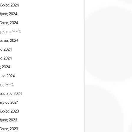
βριος 2024
ριος 2024
βριος 2024
μβριος 2024
υστος 2024
ος 2024
ος 2024
 2024
ιος 2024
ος 2024
υάριος 2024
άριος 2024
βριος 2023
ριος 2023
βριος 2023